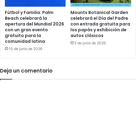
s
r
q
Fútbol y Familia: Palm
Mounts Botanical Garden
i
Beach celebrará la
celebrará el Día del Padre
u
o
apertura del Mundial 2026
con entrada gratuita para
e
s
con un gran evento
los papás y exhibición de
d
p
gratuito para la
autos clásicos
e
a
comunidad latina
5 de junio de 2026
s
r
10 de junio de 2026
e
a
a
s
n
u
t
Deja un comentario
L
r
i
a
g
n
a
s
J
f
u
o
v
r
e
m
n
a
i
r
l