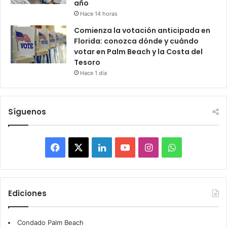
año
Hace 14 horas
Comienza la votación anticipada en
Florida: conozca dónde y cuándo
votar en Palm Beach y la Costa del
Tesoro
Hace 1 día
Síguenos
F
X
L
Y
I
W
a
i
o
n
h
c
n
u
s
a
Ediciones
e
k
T
t
t
Condado Palm Beach