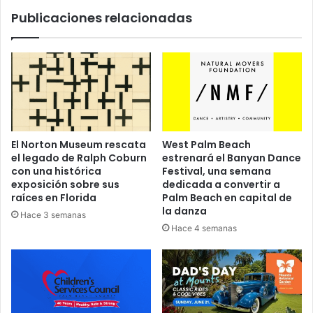
a
s
Publicaciones relacionadas
o
c
p
a
o
e
r
n
t
t
u
r
n
e
i
n
d
a
El Norton Museum rescata
West Palm Beach
a
d
el legado de Ralph Coburn
estrenará el Banyan Dance
d
o
con una histórica
Festival, una semana
p
r
exposición sobre sus
dedicada a convertir a
a
e
raíces en Florida
Palm Beach en capital de
r
s
la danza
Hace 3 semanas
a
v
Hace 4 semanas
l
o
í
l
d
u
e
n
r
t
e
a