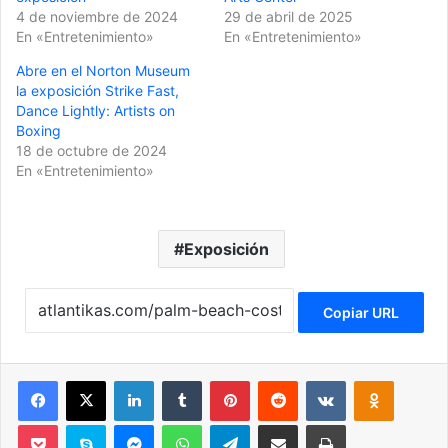
4 de noviembre de 2024
29 de abril de 2025
En «Entretenimiento»
En «Entretenimiento»
Abre en el Norton Museum
la exposición Strike Fast,
Dance Lightly: Artists on
Boxing
18 de octubre de 2024
En «Entretenimiento»
Exposición
Copiar URL
Facebook
X
LinkedIn
Tumblr
Pinterest
Reddit
VKontakte
Odnoklassniki
Pocket
Skype
Messenger
WhatsApp
Telegram
Compartir por correo electrónico
Imprimir