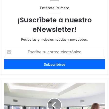
Entérate Primero
¡Suscríbete a nuestro
eNewsletter!
Recibe las principales noticias y novedades.
E
s
c
r
i
b
e
t
P
u
u
c
b
o
l
r
i