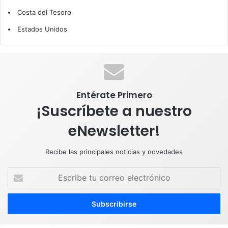
b
e
u
a
s
Costa del Tesoro
o
d
b
g
A
Estados Unidos
o
I
e
r
p
k
n
a
p
m
Entérate Primero
¡Suscríbete a nuestro
eNewsletter!
Recibe las principales noticias y novedades
E
s
c
r
i
b