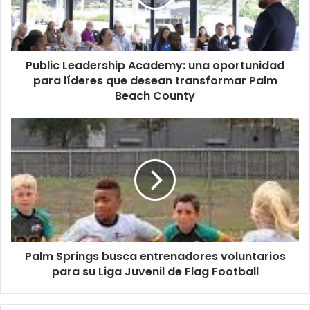
r
c
e
L
o
e
e
a
l
Public Leadership Academy: una oportunidad
d
e
para líderes que desean transformar Palm
e
c
r
Beach County
t
s
r
h
P
ó
i
a
n
p
l
i
A
m
c
c
S
o
a
p
d
r
e
i
m
n
y
Palm Springs busca entrenadores voluntarios
g
:
para su Liga Juvenil de Flag Football
s
u
b
n
u