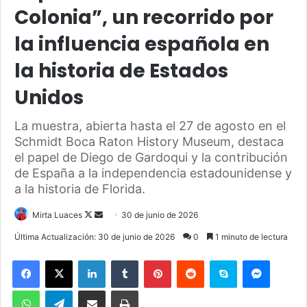
Colonia”, un recorrido por
la influencia española en
la historia de Estados
Unidos
La muestra, abierta hasta el 27 de agosto en el
Schmidt Boca Raton History Museum, destaca
el papel de Diego de Gardoqui y la contribución
de España a la independencia estadounidense y
a la historia de Florida.
Mirta Luaces
F
S
30 de junio de 2026
o
e
Última Actualización: 30 de junio de 2026
0
1 minuto de lectura
l
n
Facebook
X
LinkedIn
Tumblr
Pinterest
Reddit
Skype
Messenger
l
d
o
a
WhatsApp
Telegram
Compartir por correo electrónico
Imprimir
w
n