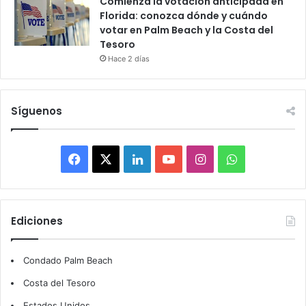
Comienza la votación anticipada en
Florida: conozca dónde y cuándo
votar en Palm Beach y la Costa del
Tesoro
Hace 2 días
Síguenos
F
X
L
Y
I
W
a
i
o
n
h
c
n
u
s
a
Ediciones
e
k
T
t
t
Condado Palm Beach
b
e
u
a
s
Costa del Tesoro
o
d
b
g
A
Estados Unidos