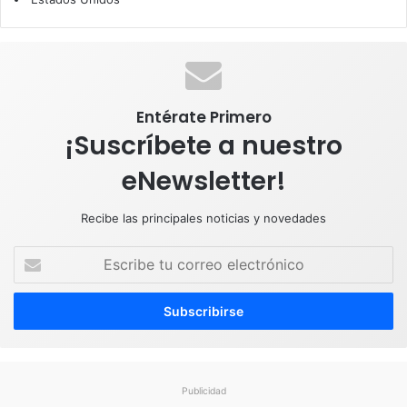
o
I
e
r
p
k
n
a
p
m
Entérate Primero
¡Suscríbete a nuestro
eNewsletter!
Recibe las principales noticias y novedades
E
s
c
r
i
b
e
t
Publicidad