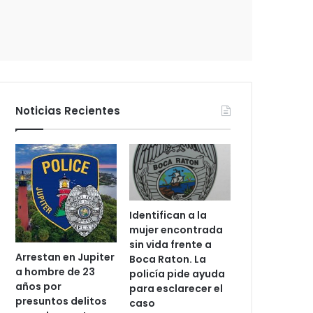
c
t
r
ó
n
i
c
Noticias Recientes
o
Identifican a la
mujer encontrada
sin vida frente a
Arrestan en Jupiter
Boca Raton. La
a hombre de 23
policía pide ayuda
años por
para esclarecer el
presuntos delitos
caso