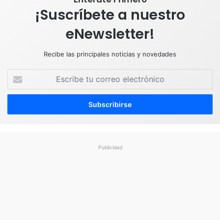
¡Suscríbete a nuestro
eNewsletter!
Recibe las principales noticias y novedades
E
s
c
r
i
b
e
t
Publicidad
u
c
o
r
r
e
o