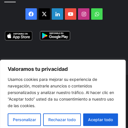
Facebook
X
LinkedIn
YouTube
Instagram
WhatsApp
Valoramos tu privacidad
Usamos cookies para mejorar su experiencia de
© 2026, Atlántikas LLC. Todos los derechos reservados. Prohibida
navegación, mostrarle anuncios o contenidos
personalizados y analizar nuestro tráfico. Al hacer clic en
su reproducción total o parcial, así como su traducción a cualquier
“Aceptar todo” usted da su consentimiento a nuestro uso
idioma sin nuestra autorización escrita.
de las cookies.
Términos y Condiciones
Política de Privacidad
Cookies
Personalizar
Rechazar todo
Aceptar todo
Accesibilidad
Mapa