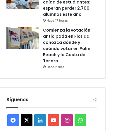
caída de estudiantes:
esperan perder 2,700
alumnos este año
Hace 17 horas
Comienza la votación
anticipada en Florida:
conozca dónde y
cuándo votar en Palm
Beach y la Costa del
Tesoro
Hace 2 días
Síguenos
F
X
L
Y
I
W