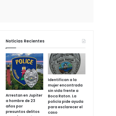
c
t
r
ó
n
i
c
Noticias Recientes
o
Identifican a la
mujer encontrada
sin vida frente a
Arrestan en Jupiter
Boca Raton. La
a hombre de 23
policía pide ayuda
años por
para esclarecer el
presuntos delitos
caso