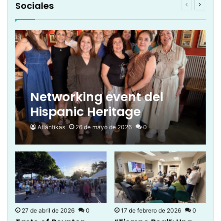
Sociales
Página
Página
anterior
siguien
Networking event del
Hispanic Heritage
Chamber of Commerce
Atlántikas
26 de mayo de 2026
0
27 de abril de 2026
0
17 de febrero de 2026
0