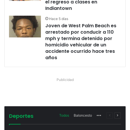
el regreso a clases en
Indiantown
Hace 5 días
Joven de West Palm Beach es
arrestado por conducir a 110
mph y termina detenido por
homicidio vehicular de un
accidente ocurrido hace tres
años
Publicidad
Deportes
Todos
Baloncesto
More
Página
Página
anterior
siguien