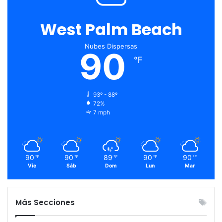
West Palm Beach
Nubes Dispersas
90
℉
93º - 88º
72%
7 mph
90
90
89
90
90
℉
℉
℉
℉
℉
Vie
Sáb
Dom
Lun
Mar
Más Secciones