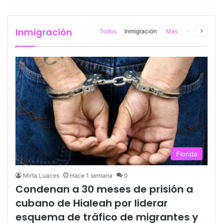
Inmigración
Todos
Inmigración
Más
Página
Página
anterior
siguien
Florida
Mirta Luaces
Hace 1 semana
0
Condenan a 30 meses de prisión a
cubano de Hialeah por liderar
esquema de tráfico de migrantes y