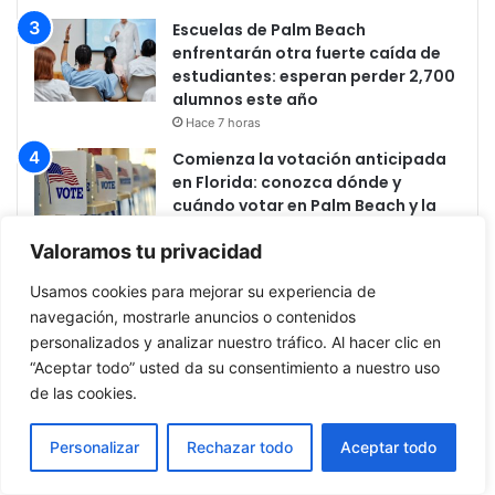
Escuelas de Palm Beach
enfrentarán otra fuerte caída de
estudiantes: esperan perder 2,700
alumnos este año
Hace 7 horas
Comienza la votación anticipada
en Florida: conozca dónde y
cuándo votar en Palm Beach y la
Costa del Tesoro
Valoramos tu privacidad
Hace 1 día
Identifican a la mujer encontrada
Usamos cookies para mejorar su experiencia de
sin vida frente a Boca Raton. La
navegación, mostrarle anuncios o contenidos
policía pide ayuda para esclarecer
personalizados y analizar nuestro tráfico. Al hacer clic en
el caso
“Aceptar todo” usted da su consentimiento a nuestro uso
Hace 1 día
de las cookies.
Personalizar
Rechazar todo
Aceptar todo