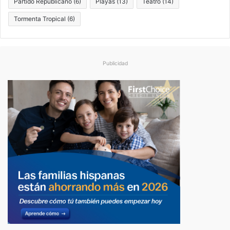
Partido Republicano
(6)
Playas
(13)
Teatro
(14)
Tormenta Tropical
(6)
Publicidad