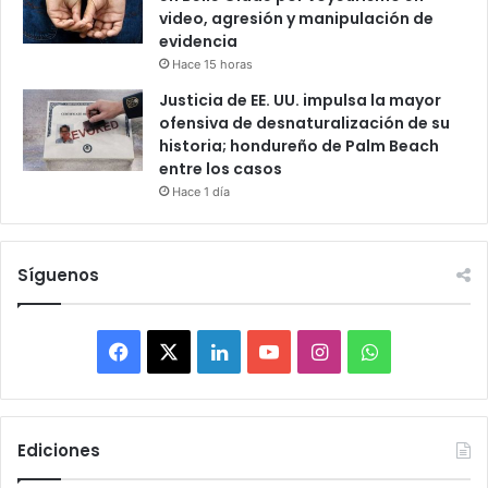
video, agresión y manipulación de
evidencia
Hace 15 horas
Justicia de EE. UU. impulsa la mayor
ofensiva de desnaturalización de su
historia; hondureño de Palm Beach
entre los casos
Hace 1 día
Síguenos
F
X
L
Y
I
W
a
i
o
n
h
c
n
u
s
a
Ediciones
e
k
T
t
t