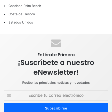
Condado Palm Beach
b
e
u
a
s
Costa del Tesoro
o
d
b
g
A
Estados Unidos
o
I
e
r
p
k
n
a
p
m
Entérate Primero
¡Suscríbete a nuestro
eNewsletter!
Recibe las principales noticias y novedades
E
s
c
r