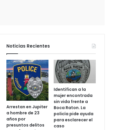
c
t
r
ó
n
i
c
Noticias Recientes
o
Identifican a la
mujer encontrada
sin vida frente a
Arrestan en Jupiter
Boca Raton. La
a hombre de 23
policía pide ayuda
años por
para esclarecer el
presuntos delitos
caso