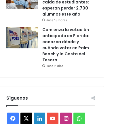
caída de estudiantes:
esperan perder 2,700
alumnos este año
Hace 18 horas
Comienza la votación
anticipada en Florida:
conozca dónde y
cuándo votar en Palm
Beach y la Costa del
Tesoro
Hace 2 días
Síguenos
F
X
L
Y
I
W