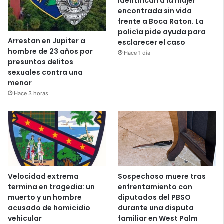
Identifican a la mujer
encontrada sin vida
frente a Boca Raton. La
policía pide ayuda para
Arrestan en Jupiter a
esclarecer el caso
hombre de 23 años por
Hace 1 día
presuntos delitos
sexuales contra una
menor
Hace 3 horas
Velocidad extrema
Sospechoso muere tras
termina en tragedia: un
enfrentamiento con
muerto y un hombre
diputados del PBSO
acusado de homicidio
durante una disputa
vehicular
familiar en West Palm