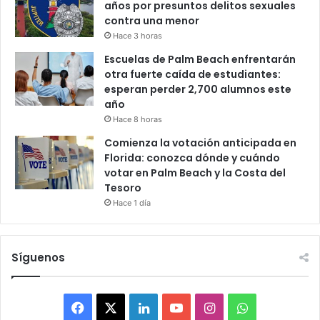
años por presuntos delitos sexuales
contra una menor
Hace 3 horas
Escuelas de Palm Beach enfrentarán
otra fuerte caída de estudiantes:
esperan perder 2,700 alumnos este
año
Hace 8 horas
Comienza la votación anticipada en
Florida: conozca dónde y cuándo
votar en Palm Beach y la Costa del
Tesoro
Hace 1 día
Síguenos
F
X
L
Y
I
W