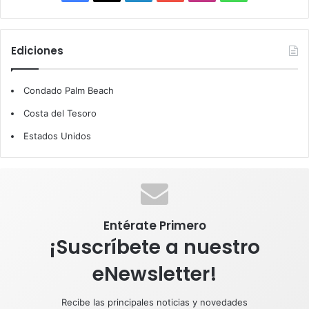
a
i
o
n
h
c
n
u
s
a
Ediciones
e
k
T
t
t
Condado Palm Beach
b
e
u
a
s
Costa del Tesoro
o
d
b
g
A
Estados Unidos
o
I
e
r
p
k
n
a
p
m
Entérate Primero
¡Suscríbete a nuestro
eNewsletter!
Recibe las principales noticias y novedades