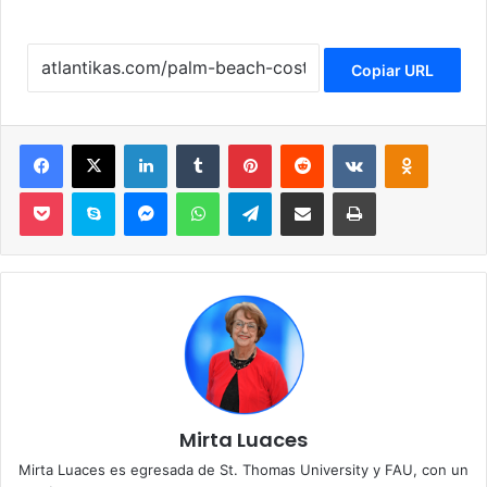
Copiar URL
Facebook
X
LinkedIn
Tumblr
Pinterest
Reddit
VKontakte
Odnoklassniki
Pocket
Skype
Messenger
WhatsApp
Telegram
Compartir por correo electrónico
Imprimir
Mirta Luaces
Mirta Luaces es egresada de St. Thomas University y FAU, con un