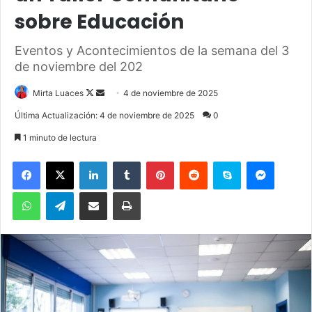
sobre Educación
Eventos y Acontecimientos de la semana del 3
de noviembre del 202
Mirta Luaces
F
S
4 de noviembre de 2025
o
e
Última Actualización: 4 de noviembre de 2025
0
l
n
1 minuto de lectura
l
d
o
a
Facebook
X
LinkedIn
Tumblr
Pinterest
Reddit
Skype
Messenger
w
n
WhatsApp
Telegram
Compartir por correo electrónico
Imprimir
o
e
n
m
X
a
i
l