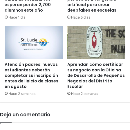
n
r
esperan perder 2,700
artificial para crear
o
y
alumnos este año
deepfakes en escuelas
e
l
Hace 1 día
Hace 5 días
n
a
W
r
e
e
s
s
t
i
P
l
a
i
l
e
Atención padres: nuevos
Aprendan cómo certificar
m
estudiantes deberán
su negocio con la Oficina
n
completar su inscripción
de Desarrollo de Pequeños
B
c
antes del inicio de clases
Negocios del Distrito
e
i
en agosto
Escolar
a
a
c
Hace 2 semanas
Hace 2 semanas
c
h
o
n
t
Deja un comentario
r
e