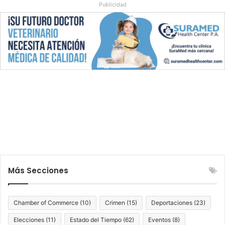
Publicidad
s
e
n
W
e
s
t
P
a
l
m
B
e
a
c
h
Más Secciones
Chamber of Commerce
(10)
Crimen
(15)
Deportaciones
(23)
Elecciones
(11)
Estado del Tiempo
(62)
Eventos
(8)