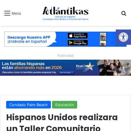
B
Menú
Ab
Publicidad
Condado Palm Beach
Educación
Hispanos Unidos realizara
un Taller Comunitario