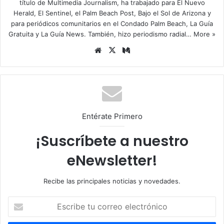
título de Multimedia Journalism, ha trabajado para El Nuevo
Herald, El Sentinel, el Palm Beach Post, Bajo el Sol de Arizona y
para periódicos comunitarios en el Condado Palm Beach, La Guía
Gratuita y La Guía News. También, hizo periodismo radial…
More »
Siti
X
Me
o
diu
we
m
b
Entérate Primero
¡Suscríbete a nuestro
eNewsletter!
Recibe las principales noticias y novedades.
E
s
c