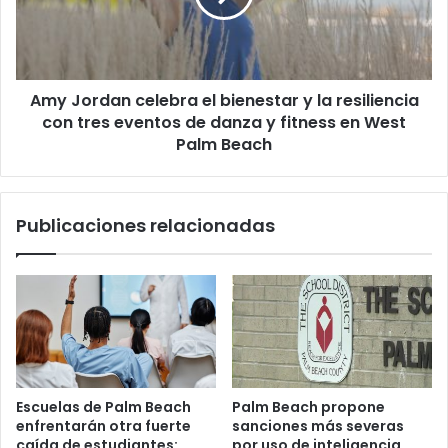
c
e
r
o
n
d
e
a
l
n
C
Amy Jordan celebra el bienestar y la resiliencia
c
l
con tres eventos de danza y fitness en West
e
u
l
Palm Beach
b
e
C
b
u
r
Publicaciones relacionadas
b
a
a
e
n
l
o
b
A
i
m
e
e
n
r
e
i
s
Escuelas de Palm Beach
Palm Beach propone
c
t
enfrentarán otra fuerte
sanciones más severas
a
a
caída de estudiantes:
por uso de inteligencia