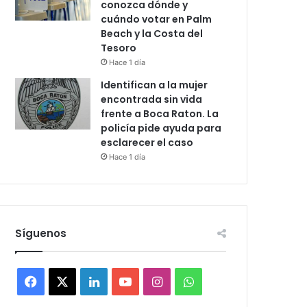
conozca dónde y
cuándo votar en Palm
Beach y la Costa del
Tesoro
Hace 1 día
Identifican a la mujer
encontrada sin vida
frente a Boca Raton. La
policía pide ayuda para
esclarecer el caso
Hace 1 día
Síguenos
F
X
L
Y
I
W