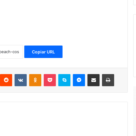
Copiar URL
Reddit
VKontakte
Odnoklassniki
Pocket
Skype
Messenger
Compartir por correo electrónico
Imprimir