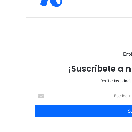
we
b
Enté
¡Suscríbete a 
Recibe las princi
E
s
c
r
i
b
e