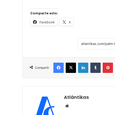
Comparte esto:
Facebook
X
Facebook
X
LinkedIn
Tumblr
Pinterest
Compartir
Atlántikas
Siti
o