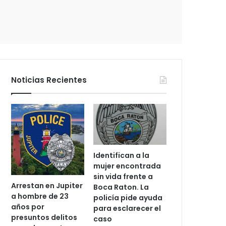
c
t
r
ó
n
i
c
Noticias Recientes
o
Identifican a la
mujer encontrada
sin vida frente a
Arrestan en Jupiter
Boca Raton. La
a hombre de 23
policía pide ayuda
años por
para esclarecer el
presuntos delitos
caso