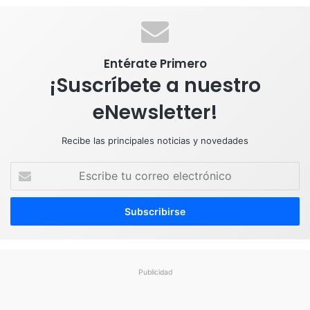
k
n
a
p
m
Entérate Primero
¡Suscríbete a nuestro
eNewsletter!
Recibe las principales noticias y novedades
E
s
c
r
i
b
e
t
Publicidad
u
c