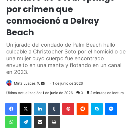
por crimen que
conmocionó a Delray
Beach
Un jurado del condado de Palm Beach halló
culpable a Christopher Soto por el homicidio de
una mujer cuyo cuerpo fue encontrado
envuelto en una manta y flotando en un canal
en 2023.
Mirta Luaces
F
S
1 de junio de 2026
o
e
Última Actualización: 1 de junio de 2026
0
2 minutos de lectura
l
n
Facebook
X
LinkedIn
Tumblr
Pinterest
Reddit
Skype
Messenger
l
d
o
a
WhatsApp
Telegram
Compartir por correo electrónico
Imprimir
w
n
o
e