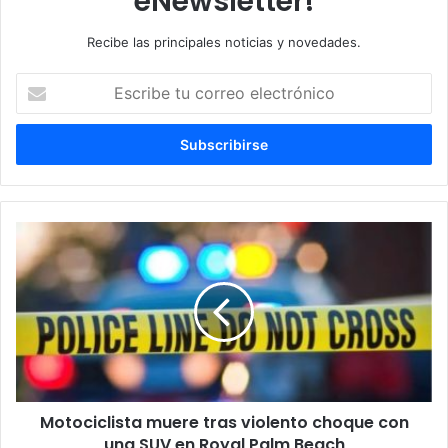
eNewsletter!
Recibe las principales noticias y novedades.
E
s
c
r
i
b
e
t
M
u
o
c
t
o
o
r
c
r
i
e
c
o
l
e
i
l
Motociclista muere tras violento choque con
s
e
una SUV en Royal Palm Beach
t