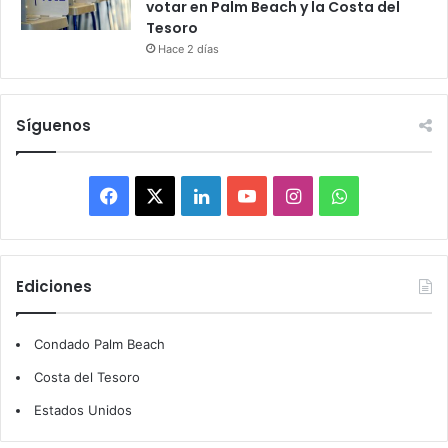
votar en Palm Beach y la Costa del
Tesoro
Hace 2 días
Síguenos
F
X
L
Y
I
W
a
i
o
n
h
c
n
u
s
a
Ediciones
e
k
T
t
t
Condado Palm Beach
b
e
u
a
s
Costa del Tesoro
o
d
b
g
A
Estados Unidos
o
I
e
r
p