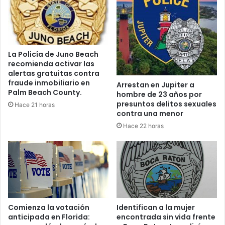
q
l
u
a
e
t
c
e
o
m
La Policía de Juno Beach
n
p
recomienda activar las
u
o
alertas gratuitas contra
n
r
fraude inmobiliario en
Arrestan en Jupiter a
a
a
Palm Beach County.
hombre de 23 años por
S
d
presuntos delitos sexuales
Hace 21 horas
U
a
contra una menor
V
d
Hace 22 horas
e
e
n
h
R
u
o
r
y
a
a
c
l
a
P
n
Comienza la votación
Identifican a la mujer
a
e
anticipada en Florida:
encontrada sin vida frente