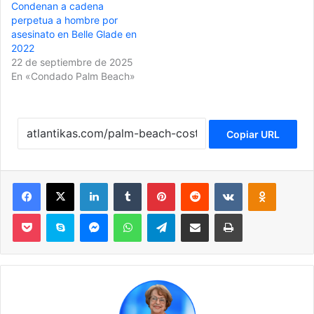
Condenan a cadena
perpetua a hombre por
asesinato en Belle Glade en
2022
22 de septiembre de 2025
En «Condado Palm Beach»
Copiar URL
Facebook
X
LinkedIn
Tumblr
Pinterest
Reddit
VKontakte
Odnoklassniki
Pocket
Skype
Messenger
WhatsApp
Telegram
Compartir por correo electrónico
Imprimir