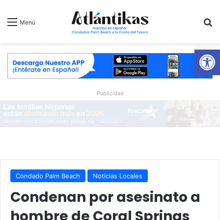
B
Menú
Ab
Publicidad
Condado Palm Beach
Noticias Locales
Condenan por asesinato a
hombre de Coral Springs