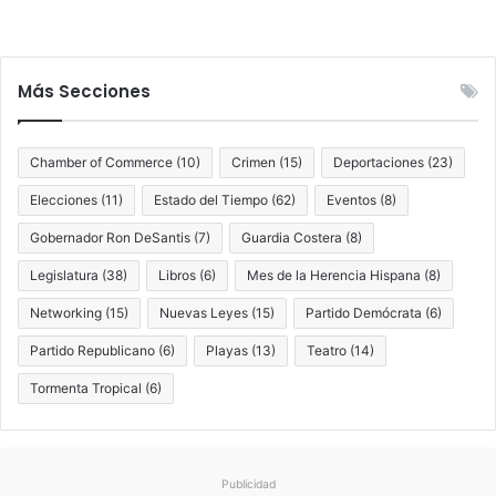
n
e
l
A
Más Secciones
t
l
á
Chamber of Commerce
(10)
Crimen
(15)
Deportaciones
(23)
n
t
Elecciones
(11)
Estado del Tiempo
(62)
Eventos
(8)
i
Gobernador Ron DeSantis
(7)
Guardia Costera
(8)
c
o
Legislatura
(38)
Libros
(6)
Mes de la Herencia Hispana
(8)
Networking
(15)
Nuevas Leyes
(15)
Partido Demócrata
(6)
Partido Republicano
(6)
Playas
(13)
Teatro
(14)
Tormenta Tropical
(6)
Publicidad