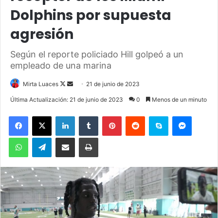
Dolphins por supuesta
agresión
Según el reporte policiado Hill golpeó a un
empleado de una marina
Mirta Luaces
F
S
21 de junio de 2023
o
e
Última Actualización: 21 de junio de 2023
0
Menos de un minuto
l
n
Facebook
X
LinkedIn
Tumblr
Pinterest
Reddit
Skype
Messenger
l
d
o
a
WhatsApp
Telegram
Compartir por correo electrónico
Imprimir
w
n
o
e
n
m
X
a
i
l