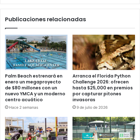
c
2
u
0
Publicaciones relacionadas
b
2
a
3
n
c
o
o
s
m
i
e
n
n
t
z
e
a
Palm Beach estrenará en
Arranca el Florida Python
r
r
enero un megaproyecto
Challenge 2026: ofrecen
c
á
de $80 millones con un
hasta $25,000 en premios
e
e
nuevo YMCA y un moderno
por capturar pitones
p
l
centro acuático
invasoras
t
j
Hace 2 semanas
9 de julio de 2026
a
u
d
i
o
c
s
i
e
o