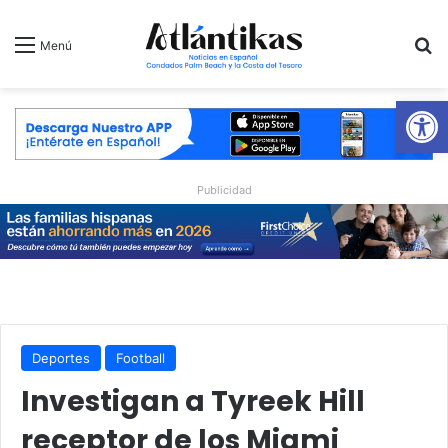
B
Menú
Ab
Publicidad
Deportes
Football
Investigan a Tyreek Hill
receptor de los Miami