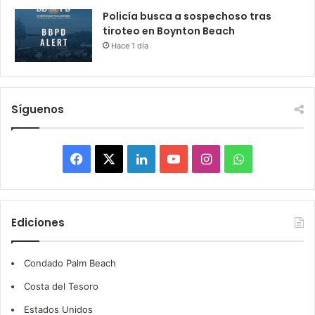
Policía busca a sospechoso tras
tiroteo en Boynton Beach
Hace 1 día
Síguenos
F
X
L
Y
I
W
a
i
o
n
h
c
n
u
s
a
Ediciones
e
k
T
t
t
Condado Palm Beach
b
e
u
a
s
Costa del Tesoro
o
d
b
g
A
Estados Unidos