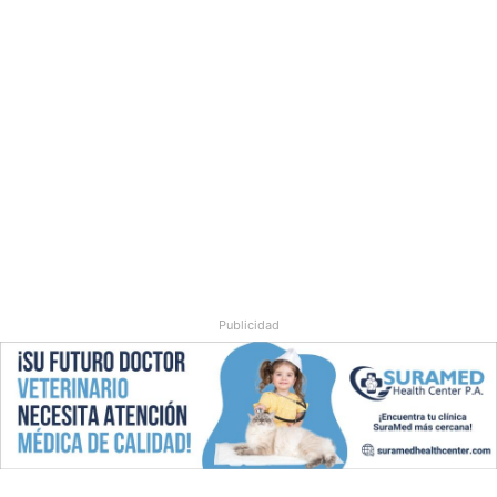
c
e
Publicidad