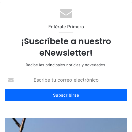
we
m
b
Entérate Primero
¡Suscríbete a nuestro
eNewsletter!
Recibe las principales noticias y novedades.
E
s
c
r
i
b
e
t
G
u
u