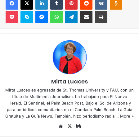
Pocket
Skype
Messenger
WhatsApp
Telegram
Compartir por correo electrónico
Imprimir
Mirta Luaces
Mirta Luaces es egresada de St. Thomas University y FAU, con un
título de Multimedia Journalism, ha trabajado para El Nuevo
Herald, El Sentinel, el Palm Beach Post, Bajo el Sol de Arizona y
para periódicos comunitarios en el Condado Palm Beach, La Guía
Gratuita y La Guía News. También, hizo periodismo radial…
More »
Siti
X
Me
o
diu