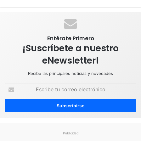
o
I
e
r
p
k
n
a
p
m
Entérate Primero
¡Suscríbete a nuestro
eNewsletter!
Recibe las principales noticias y novedades
E
s
c
r
i
b
e
t
Publicidad
u