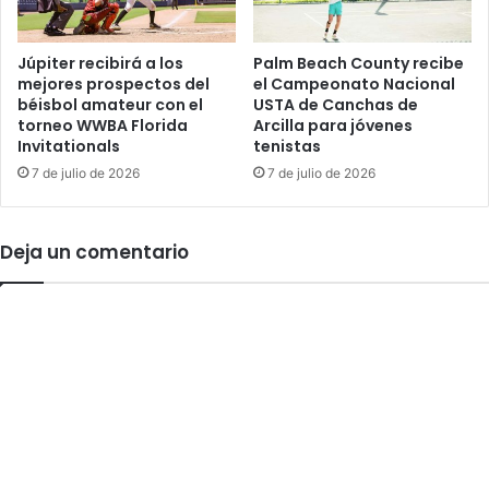
n
c
e
o
l
n
Júpiter recibirá a los
Palm Beach County recibe
m
mejores prospectos del
el Campeonato Nacional
t
béisbol amateur con el
USTA de Canchas de
a
r
torneo WWBA Florida
Arcilla para jóvenes
r
a
Invitationals
tenistas
T
7 de julio de 2026
7 de julio de 2026
r
u
m
p
Deja un comentario
e
n
F
o
r
t
P
i
e
r