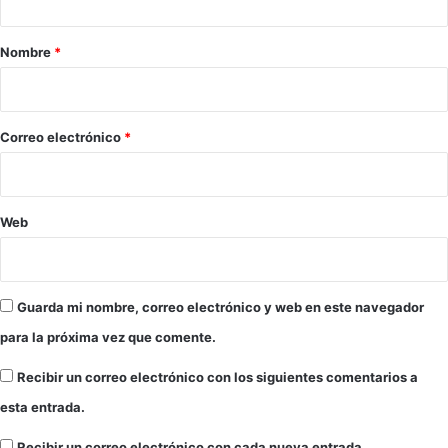
a
a
f
i
r
Nombre
*
c
i
a
o
r
c
*
Correo electrónico
*
h
i
p
s
Web
d
e
i
n
Guarda mi nombre, correo electrónico y web en este navegador
t
para la próxima vez que comente.
e
l
Recibir un correo electrónico con los siguientes comentarios a
i
g
esta entrada.
e
n
Recibir un correo electrónico con cada nueva entrada.