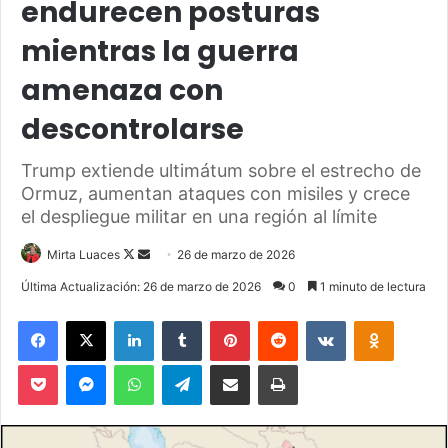
endurecen posturas
mientras la guerra
amenaza con
descontrolarse
Trump extiende ultimátum sobre el estrecho de
Ormuz, aumentan ataques con misiles y crece
el despliegue militar en una región al límite
Mirta Luaces
F
S
26 de marzo de 2026
o
e
Última Actualización: 26 de marzo de 2026
0
1 minuto de lectura
l
n
Facebook
X
LinkedIn
Tumblr
Pinterest
Reddit
VKontakte
Odnoklassniki
l
d
o
a
Pocket
Messenger
WhatsApp
Telegram
Compartir via Email
Imprimir
w
n
o
e
n
m
X
a