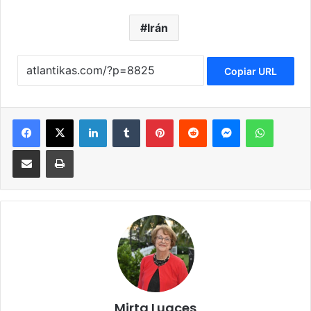
Irán
Copiar URL
Facebook
X
LinkedIn
Tumblr
Pinterest
Reddit
Messenger
WhatsApp
Compartir via Email
Imprimir
Mirta Luaces