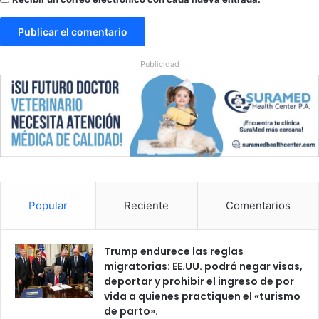
c
i
a
a
Publicidad
r
t
i
f
i
c
i
a
l
Popular
Reciente
Comentarios
a
C
h
Trump endurece las reglas
i
migratorias: EE.UU. podrá negar visas,
n
deportar y prohibir el ingreso de por
a
vida a quienes practiquen el «turismo
de parto».