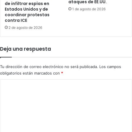
ataques de EE.UU.
u
de infiltrar espías en
s
Estados Unidos y de
s
1 de agosto de 2026
h
coordinar protestas
o
o
contra ICE
r
m
u
2 de agosto de 2026
b
m
r
b
e
o
s
Deja una respuesta
a
p
C
o
u
r
Tu dirección de correo electrónico no será publicada.
Los campos
b
i
obligatorios están marcados con
*
a
n
t
C
e
o
n
m
t
a
e
r
n
t
r
t