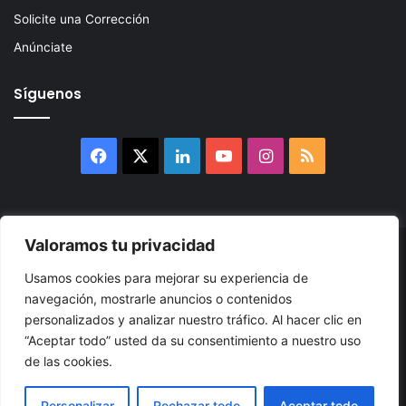
Solicite una Corrección
Anúnciate
Síguenos
Facebook
X
LinkedIn
YouTube
Instagram
RSS
Valoramos tu privacidad
© 2026, Atlántikas LLC. Todos los derechos reservados. Prohibida
Usamos cookies para mejorar su experiencia de
su reproducción total o parcial, así como su traducción a cualquier
navegación, mostrarle anuncios o contenidos
idioma sin nuestra autorización escrita.
personalizados y analizar nuestro tráfico. Al hacer clic en
“Aceptar todo” usted da su consentimiento a nuestro uso
Política de Privacidad
Términos y Condiciones
Accesibilidad
de las cookies.
Cookie
Mapa
Personalizar
Rechazar todo
Aceptar todo