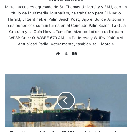
Mirta Luaces es egresada de St. Thomas University y FAU, con un
título de Multimedia Journalism, ha trabajado para El Nuevo
Herald, El Sentinel, el Palm Beach Post, Bajo el Sol de Arizona y
para periódicos comunitarios en el Condado Palm Beach, La Guía
Gratuita y La Guía News. También, hizo periodismo radial para
WPSP Once Q, WWFE 670 AM, La Poderosa y WURN 1040 AM
Actualidad Radio. Actualmente, también se…
More »
Siti
X
Me
o
diu
we
m
b
T
e
n
s
i
ó
n
e
n