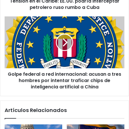
Tensión en el Caribe: EE. UU. podría interceptar
e
petrolero ruso rumbo a Cuba
l
C
a
G
r
o
i
l
b
p
e
e
:
f
E
e
E
d
.
e
Golpe federal a red internacional: acusan a tres
r
U
hombres por intentar traficar chips de
a
U
l
inteligencia artificial a China
.
a
p
r
o
e
Artículos Relacionados
d
d
r
i
í
n
a
t