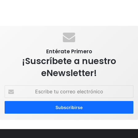
Entérate Primero
¡Suscríbete a nuestro
eNewsletter!
E
s
c
r
i
b
e
t