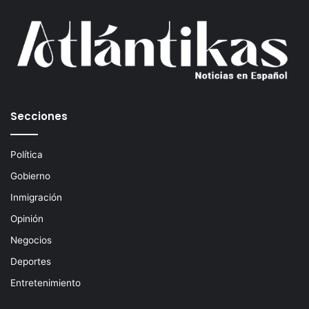
u
c
o
r
r
e
o
e
Secciones
l
e
c
Política
t
Gobierno
r
ó
Inmigración
n
Opinión
i
c
Negocios
o
Deportes
Entretenimiento