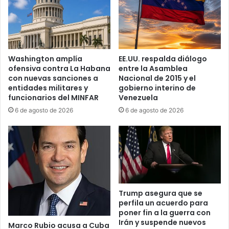
i
e
n
r
t
n
e
a
r
c
Washington amplía
EE.UU. respalda diálogo
c
i
ofensiva contra La Habana
entre la Asamblea
e
o
con nuevas sanciones a
Nacional de 2015 y el
p
n
entidades militares y
gobierno interino de
t
a
funcionarios del MINFAR
Venezuela
a
l
6 de agosto de 2026
6 de agosto de 2026
r
:
p
a
e
c
t
u
r
s
o
a
l
n
e
a
Trump asegura que se
r
perfila un acuerdo para
t
poner fin a la guerra con
o
r
Irán y suspende nuevos
r
e
Marco Rubio acusa a Cuba