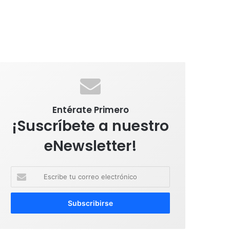
Entérate Primero
¡Suscríbete a nuestro
eNewsletter!
E
s
c
r
i
b