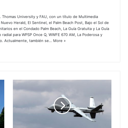
. Thomas University y FAU, con un título de Multimedia
 Nuevo Herald, El Sentinel, el Palm Beach Post, Bajo el Sol de
itarios en el Condado Palm Beach, La Guía Gratuita y La Guía
o radial para WPSP Once Q, WWFE 670 AM, La Poderosa y
o. Actualmente, también se…
More »
C
u
b
a
d
e
s
p