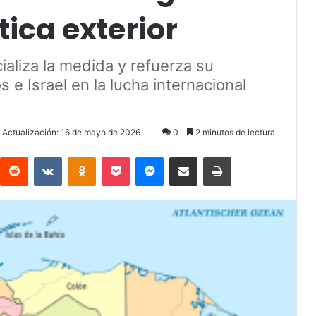
tica exterior
ializa la medida y refuerza su
e Israel en la lucha internacional
 Actualización: 16 de mayo de 2026
0
2 minutos de lectura
Reddit
VKontakte
Odnoklassniki
Pocket
Messenger
Compartir via Email
Imprimir