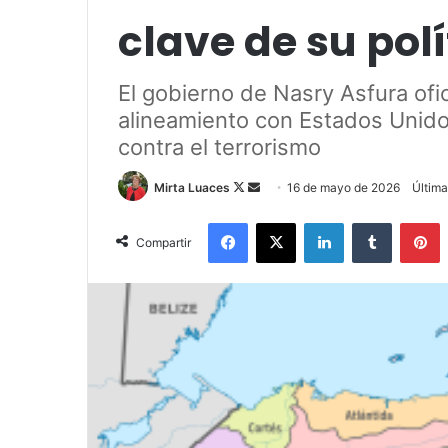
clave de su polí
El gobierno de Nasry Asfura ofic
alineamiento con Estados Unidos 
contra el terrorismo
Mirta Luaces
F
S
16 de mayo de 2026
Última
o
e
Facebook
X
LinkedIn
Tumblr
Pinterest
l
n
Compartir
l
d
o
a
w
n
o
e
n
m
X
a
i
l