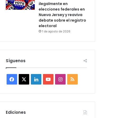
ilegalmente en
elecciones federales en
Nueva Jersey y reaviva
debate sobre el registro
electoral
1 de agosto de 2026
Síguenos
F
X
L
Y
I
R
a
i
o
n
S
c
n
u
s
S
e
k
T
t
Ediciones