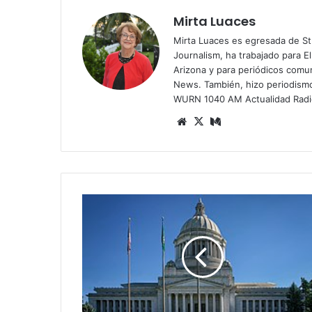
Mirta Luaces
Mirta Luaces es egresada de St
Journalism, ha trabajado para El
Arizona y para periódicos comun
News. También, hizo periodism
WURN 1040 AM Actualidad Radi
Siti
X
Me
o
diu
we
m
b
C
o
n
g
r
e
s
o