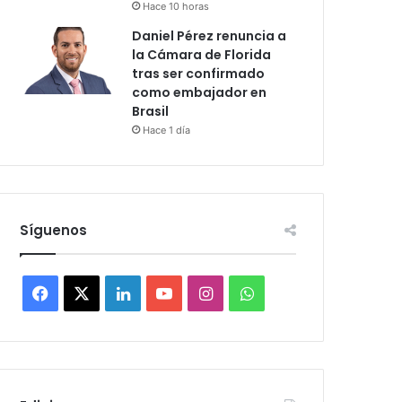
Hace 10 horas
Daniel Pérez renuncia a
la Cámara de Florida
tras ser confirmado
como embajador en
Brasil
Hace 1 día
Síguenos
F
X
L
Y
I
W
a
i
o
n
h
c
n
u
s
a
e
k
T
t
t