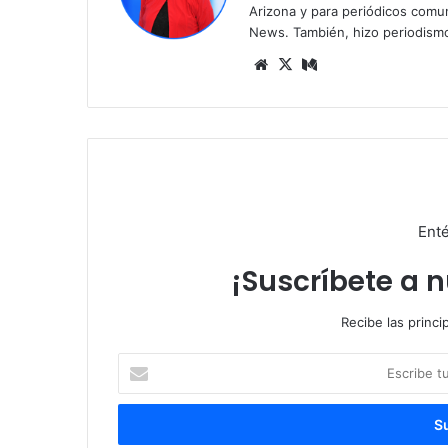
Arizona y para periódicos comun
News. También, hizo periodism
Siti
X
Me
o
diu
we
m
b
Enté
¡Suscríbete a 
Recibe las princi
E
s
c
r
i