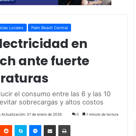
icias Locales
Palm Beach Central
lectricidad en
ch ante fuerte
raturas
ducir el consumo entre las 6 y las 10
evitar sobrecargas y altos costos
a Actualización: 31 de enero de 2026
0
1 minuto de lectura
Reddit
Skype
Messenger
Compartir por correo electrónico
Imprimir