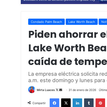
Condado Palm Beach
Lake Worth Beach
Not
Piden ahorrar e
Lake Worth Bea
caída de tempe
La empresa eléctrica solicita re
a.m. este domingo y lunes para 
Mirta Luaces
F
S
31 de enero de 2026
Últim
o
e
Facebook
X
LinkedIn
Tumblr
Pinterest
l
n
Compartir