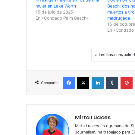
mujer en Lake Worth
Beach: dos h
15 de julio de 2025
muertos a tiro
En «Condado Palm Beach»
madrugada
15 de octubr
En «Condado 
Facebook
X
LinkedIn
Tumblr
Pinterest
Compartir
Mirta Luaces
Mirta Luaces es egresada de St
Journalism, ha trabajado para El