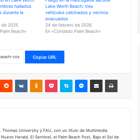
ombres hallados
Lake Worth Beach: tres
s durante la
vehículos calcinados y vecinos
evacuados
e de 2025
24 de febrero de 2026
Palm Beach»
En «Condado Palm Beach»
Copiar URL
Reddit
VKontakte
Odnoklassniki
Pocket
Skype
Messenger
Compartir por correo electrónico
Imprimir
. Thomas University y FAU, con un título de Multimedia
 Nuevo Herald, El Sentinel, el Palm Beach Post, Bajo el Sol de