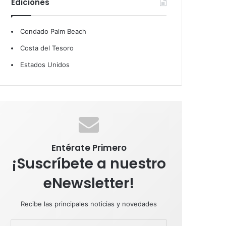
Ediciones
b
e
u
a
s
Condado Palm Beach
o
d
b
g
A
Costa del Tesoro
o
I
e
r
p
Estados Unidos
k
n
a
p
m
Entérate Primero
¡Suscríbete a nuestro
eNewsletter!
Recibe las principales noticias y novedades
E