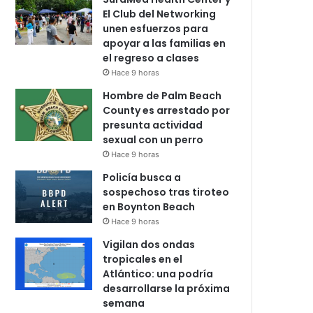
El Club del Networking
unen esfuerzos para
apoyar a las familias en
el regreso a clases
Hace 9 horas
Hombre de Palm Beach
County es arrestado por
presunta actividad
sexual con un perro
Hace 9 horas
Policía busca a
sospechoso tras tiroteo
en Boynton Beach
Hace 9 horas
Vigilan dos ondas
tropicales en el
Atlántico: una podría
desarrollarse la próxima
semana