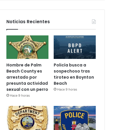
n
i
c
Noticias Recientes
o
Hombre de Palm
Policía busca a
Beach County es
sospechoso tras
arrestado por
tiroteo en Boynton
presunta actividad
Beach
sexual con un perro
Hace 9 horas
Hace 9 horas