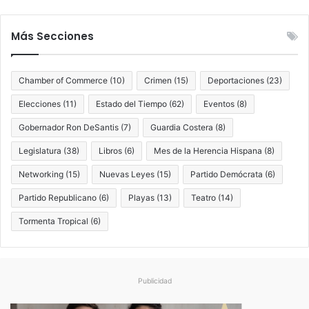
h
a
a
ñ
r
o
Más Secciones
l
s
i
d
e
e
Chamber of Commerce
(10)
Crimen
(15)
Deportaciones
(23)
K
E
i
Elecciones
(11)
Estado del Tiempo
(62)
Eventos
(8)
s
r
t
Gobernador Ron DeSantis
(7)
Guardia Costera
(8)
k
a
d
Legislatura
(38)
Libros
(6)
Mes de la Herencia Hispana
(8)
o
Networking
(15)
Nuevas Leyes
(15)
Partido Demócrata
(6)
s
U
Partido Republicano
(6)
Playas
(13)
Teatro
(14)
n
i
Tormenta Tropical
(6)
d
o
s
Publicidad