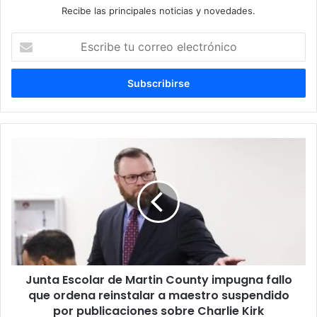
Recibe las principales noticias y novedades.
E
s
c
r
i
b
e
t
J
u
u
c
n
o
t
r
a
r
E
e
s
o
c
e
o
l
Junta Escolar de Martin County impugna fallo
l
e
que ordena reinstalar a maestro suspendido
a
c
r
por publicaciones sobre Charlie Kirk