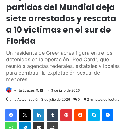
partidos del Mundial deja
siete arrestados y rescata
a 10 víctimas en el sur de
Florida
Un residente de Greenacres figura entre los
detenidos en la operación "Red Card", que
reunió a agencias federales, estatales y locales
para combatir la explotación sexual de
menores.
Mirta Luaces
F
S
3 de julio de 2026
o
e
Última Actualización: 3 de julio de 2026
0
2 minutos de lectura
l
n
Facebook
X
LinkedIn
Tumblr
Pinterest
Reddit
Skype
Messenger
l
d
o
a
WhatsApp
Telegram
Compartir por correo electrónico
Imprimir
w
n