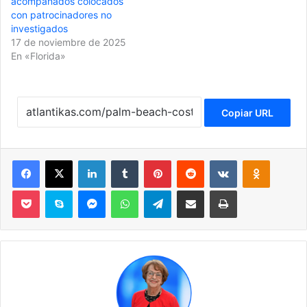
acompañados colocados
con patrocinadores no
investigados
17 de noviembre de 2025
En «Florida»
Copiar URL
Facebook
X
LinkedIn
Tumblr
Pinterest
Reddit
VKontakte
Odnoklassniki
Pocket
Skype
Messenger
WhatsApp
Telegram
Compartir por correo electrónico
Imprimir