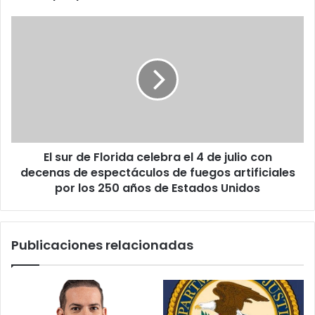
t
d
r
e
E
ó
M
l
n
a
s
i
r
u
c
t
r
o
i
d
n
e
C
F
o
l
u
El sur de Florida celebra el 4 de julio con
o
n
decenas de espectáculos de fuegos artificiales
r
t
i
por los 250 años de Estados Unidos
y
d
i
a
m
c
Publicaciones relacionadas
p
e
u
l
g
e
n
b
a
r