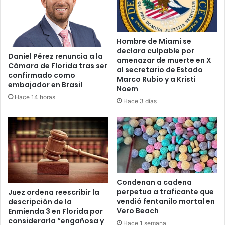
f
a
a
e
l
l
l
4
Hombre de Miami se
o
d
declara culpable por
q
Daniel Pérez renuncia a la
e
amenazar de muerte en X
u
Cámara de Florida tras ser
j
al secretario de Estado
confirmado como
e
u
Marco Rubio y a Kristi
embajador en Brasil
o
l
Noem
r
Hace 14 horas
i
Hace 3 días
d
o
e
c
n
o
a
n
r
d
e
e
i
c
n
Condenan a cadena
e
s
perpetua a traficante que
Juez ordena reescribir la
n
vendió fentanilo mortal en
descripción de la
t
a
Vero Beach
Enmienda 3 en Florida por
a
s
considerarla “engañosa y
l
Hace 1 semana
d