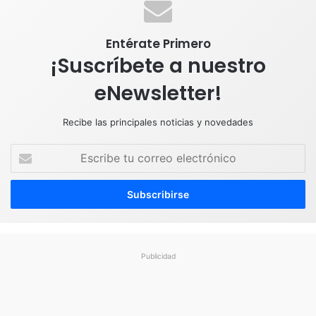
m
Entérate Primero
¡Suscríbete a nuestro
eNewsletter!
Recibe las principales noticias y novedades
E
s
c
r
i
b
e
t
Publicidad
u
c
o
r