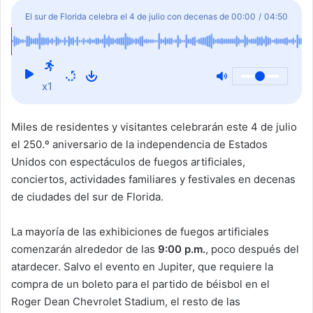
i
El sur de Florida celebra el 4 de julio con decenas de
00:00
/
04:50
l
espectáculos de fuegos artificiales por los 250 años
de Estados Unidos
x1
Miles de residentes y visitantes celebrarán este 4 de julio
el 250.º aniversario de la independencia de Estados
Unidos con espectáculos de fuegos artificiales,
conciertos, actividades familiares y festivales en decenas
de ciudades del sur de Florida.
La mayoría de las exhibiciones de fuegos artificiales
comenzarán alrededor de las
9:00 p.m.
, poco después del
atardecer. Salvo el evento en Jupiter, que requiere la
compra de un boleto para el partido de béisbol en el
Roger Dean Chevrolet Stadium, el resto de las