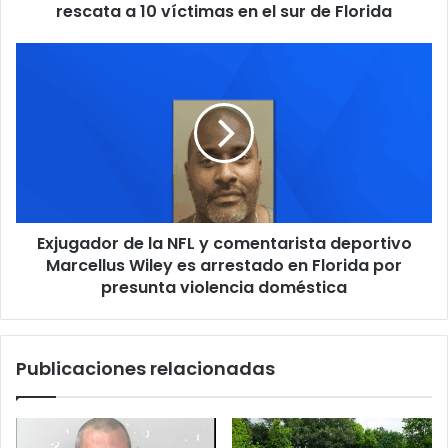
c
n
rescata a 10 víctimas en el sur de Florida
t
t
r
r
E
ó
a
x
n
l
j
i
a
u
c
t
g
o
r
a
a
d
t
o
a
r
d
Exjugador de la NFL y comentarista deportivo
d
e
Marcellus Wiley es arrestado en Florida por
e
p
l
presunta violencia doméstica
e
a
r
N
s
F
Publicaciones relacionadas
o
L
n
y
a
c
s
o