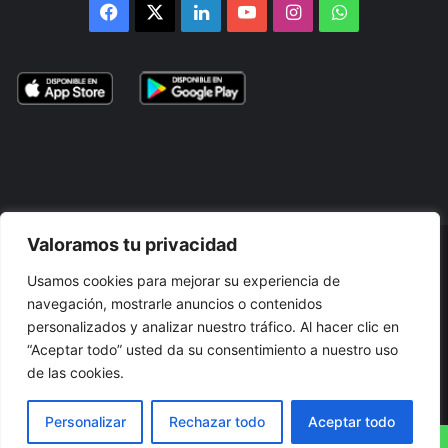
Facebook
X
LinkedIn
YouTube
Instagram
WhatsApp
Valoramos tu privacidad
© 2026, Atlántikas LLC. Todos los derechos reservados. Prohibida
Usamos cookies para mejorar su experiencia de
su reproducción total o parcial, así como su traducción a cualquier
navegación, mostrarle anuncios o contenidos
idioma sin nuestra autorización escrita.
personalizados y analizar nuestro tráfico. Al hacer clic en
“Aceptar todo” usted da su consentimiento a nuestro uso
Términos y Condiciones
Política de Privacidad
Cookies
de las cookies.
Accesibilidad
Mapa
Personalizar
Rechazar todo
Aceptar todo