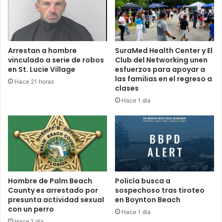
d
m
u
e
r
n
a
t
n
a
Arrestan a hombre
SuraMed Health Center y El
t
r
vinculado a serie de robos
Club del Networking unen
e
i
en St. Lucie Village
esfuerzos para apoyar a
p
s
las familias en el regreso a
Hace 21 horas
a
t
clases
r
a
Hace 1 día
t
d
i
e
d
p
o
o
s
r
d
t
e
i
l
v
Hombre de Palm Beach
Policía busca a
M
County es arrestado por
sospechoso tras tiroteo
o
u
presunta actividad sexual
en Boynton Beach
M
con un perro
n
a
Hace 1 día
d
r
Hace 1 día