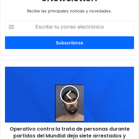
Recibe las principales noticias y novedades.
E
s
c
r
i
b
e
t
O
u
p
c
e
o
r
r
a
r
t
e
i
o
v
e
o
l
Operativo contra la trata de personas durante
c
e
partidos del Mundial deja siete arrestados y
o