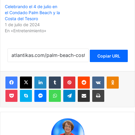
Celebrando el 4 de julio en
el Condado Palm Beach y la
Costa del Tesoro
1 de julio de 2024
En «Entretenimiento»
Copiar URL
Facebook
X
LinkedIn
Tumblr
Pinterest
Reddit
VKontakte
Odnoklassniki
Pocket
Skype
Messenger
WhatsApp
Telegram
Compartir por correo electrónico
Imprimir