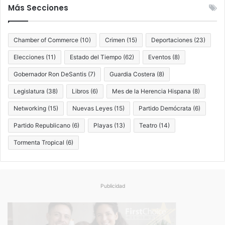
n
v
Más Secciones
e
i
l
o
s
l
Chamber of Commerce
(10)
Crimen
(15)
Deportaciones
(23)
u
e
r
n
Elecciones
(11)
Estado del Tiempo
(62)
Eventos
(8)
d
c
Gobernador Ron DeSantis
(7)
Guardia Costera
(8)
e
i
F
a
Legislatura
(38)
Libros
(6)
Mes de la Herencia Hispana
(8)
l
d
o
o
Networking
(15)
Nuevas Leyes
(15)
Partido Demócrata
(6)
r
m
Partido Republicano
(6)
Playas
(13)
Teatro
(14)
i
é
d
s
Tormenta Tropical
(6)
a
t
i
c
a
Publicidad