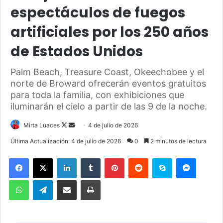
espectáculos de fuegos
artificiales por los 250 años
de Estados Unidos
Palm Beach, Treasure Coast, Okeechobee y el
norte de Broward ofrecerán eventos gratuitos
para toda la familia, con exhibiciones que
iluminarán el cielo a partir de las 9 de la noche.
Mirta Luaces
F
S
4 de julio de 2026
o
e
Última Actualización: 4 de julio de 2026
0
2 minutos de lectura
l
n
Facebook
X
LinkedIn
Tumblr
Pinterest
Reddit
Skype
Messenger
l
d
o
a
WhatsApp
Telegram
Compartir por correo electrónico
Imprimir
w
n
o
e
n
m
X
a