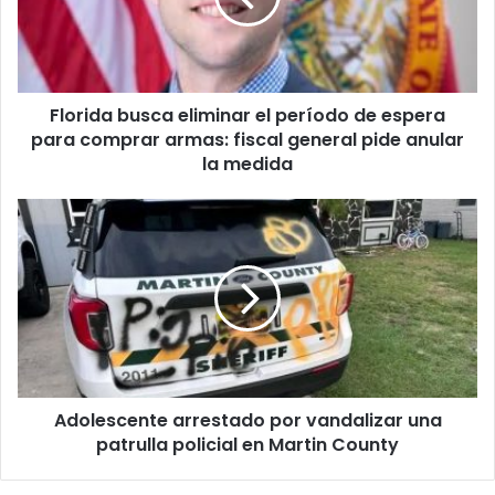
r
d
e
a
o
b
e
u
l
Florida busca eliminar el período de espera
s
e
para comprar armas: fiscal general pide anular
c
c
a
la medida
t
e
r
l
A
ó
i
d
n
m
o
i
i
l
c
n
e
o
a
s
r
c
e
e
l
n
p
Adolescente arrestado por vandalizar una
t
e
patrulla policial en Martin County
e
r
a
í
r