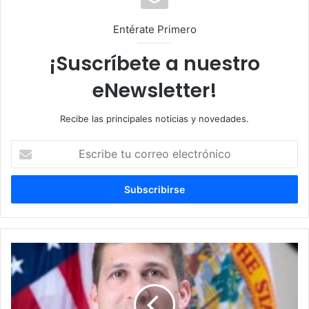
Entérate Primero
¡Suscríbete a nuestro
eNewsletter!
Recibe las principales noticias y novedades.
E
s
c
r
i
b
e
t
F
u
l
c
o
o
r
r
i