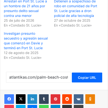
Arrestan en Port St. Lucie a
Detienen a sospechoso de
un hombre de 21 años por
robo en comunidad de Port
presunto delito sexual
St. Lucie gracias a dron
contra una menor
policial de alta tecnología
25 de julio de 2026
27 de octubre de 2025
En «Condado St. Lucie»
En «Condado St. Lucie»
Investigan presunto
secuestro y agresión sexual
que comenzó en Davie y
terminó en Port St. Lucie
12 de agosto de 2025
En «Condado St. Lucie»
Copiar URL
Facebook
X
LinkedIn
Tumblr
Pinterest
Reddit
VKontakte
Odnoklassniki
Pocket
Skype
Messenger
WhatsApp
Telegram
Compartir por correo electrónico
Imprimir