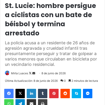
St. Lucie: hombre persigue
a ciclistas con un bate de
béisbol y termina
arrestado
La policía acusa a un residente de 26 años de
agresión agravada y crueldad infantil tras
presuntamente perseguir y tratar de golpear a
varios menores que circulaban en bicicleta por
un vecindario residencial.
Mirta Luaces
F
S
8 de junio de 2026
o
e
Última Actualización: 8 de junio de 2026
0
2 minutos de lectura
l
n
Facebook
X
LinkedIn
Tumblr
Pinterest
Reddit
Skype
Messenger
l
d
o
a
WhatsApp
Telegram
Compartir por correo electrónico
Imprimir
w
n