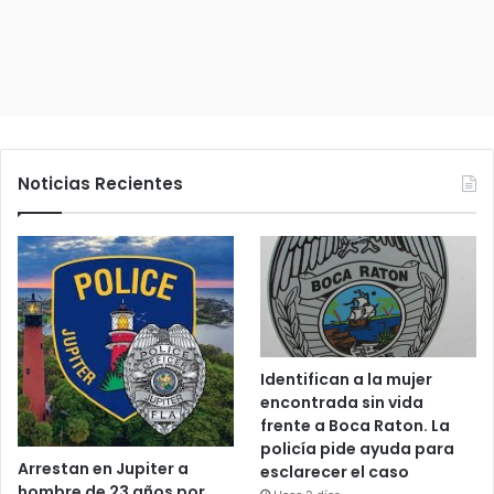
o
Noticias Recientes
Identifican a la mujer
encontrada sin vida
frente a Boca Raton. La
policía pide ayuda para
Arrestan en Jupiter a
esclarecer el caso
hombre de 23 años por