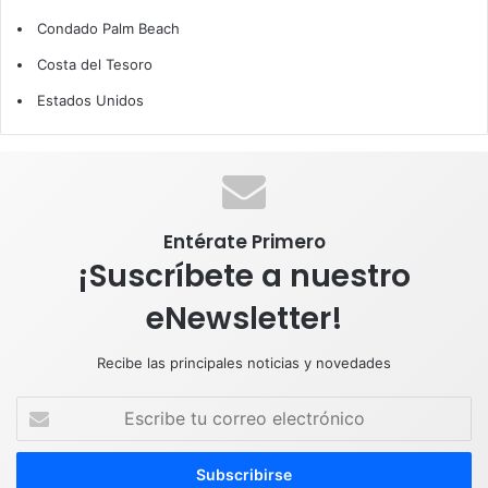
Condado Palm Beach
b
e
u
a
s
Costa del Tesoro
o
d
b
g
A
Estados Unidos
o
I
e
r
p
k
n
a
p
m
Entérate Primero
¡Suscríbete a nuestro
eNewsletter!
Recibe las principales noticias y novedades
E
s
c
r