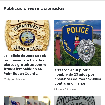
o
r
Publicaciones relacionadas
d
e
o
s
d
t
e
a
e
d
s
o
p
p
e
o
r
r
a
v
La Policía de Juno Beach
p
a
recomienda activar las
a
n
alertas gratuitas contra
r
d
fraude inmobiliario en
Arrestan en Jupiter a
a
a
Palm Beach County.
hombre de 23 años por
c
l
presuntos delitos sexuales
Hace 18 horas
o
i
contra una menor
m
z
Hace 19 horas
p
a
r
r
a
u