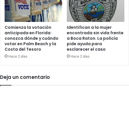
r
n
a
a
r
p
m
a
a
t
Comienza la votación
Identifican a la mujer
s
anticipada en Florida:
encontrada sin vida frente
r
:
conozca dónde y cuándo
a Boca Raton. La policía
u
votar en Palm Beach y la
pide ayuda para
f
l
Costa del Tesoro
esclarecer el caso
i
l
s
Hace 2 días
Hace 2 días
a
c
p
a
o
l
l
Deja un comentario
g
i
e
c
n
i
e
a
r
l
a
e
l
n
p
M
i