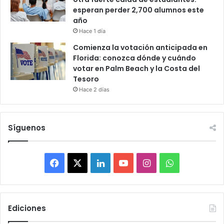
esperan perder 2,700 alumnos este
año
Hace 1 día
Comienza la votación anticipada en
Florida: conozca dónde y cuándo
votar en Palm Beach y la Costa del
Tesoro
Hace 2 días
Síguenos
F
X
L
Y
I
W
a
i
o
n
h
c
n
u
s
a
Ediciones
e
k
T
t
t