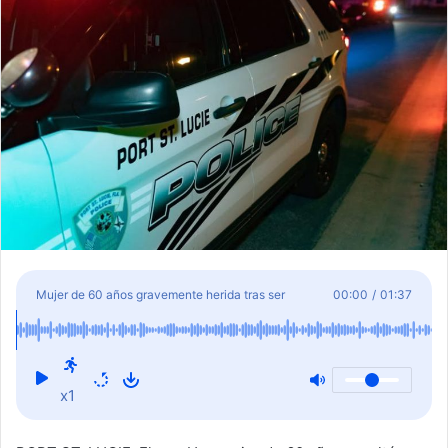
l
Mujer de 60 años gravemente herida tras ser
00:00
/
01:37
atropellada en Port St. Lucie
x1