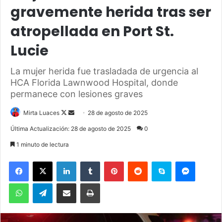
gravemente herida tras ser
atropellada en Port St.
Lucie
La mujer herida fue trasladada de urgencia al
HCA Florida Lawnwood Hospital, donde
permanece con lesiones graves
Mirta Luaces
F
S
28 de agosto de 2025
o
e
Última Actualización: 28 de agosto de 2025
0
l
n
1 minuto de lectura
l
d
o
a
Facebook
X
LinkedIn
Tumblr
Pinterest
Reddit
Skype
Messenger
w
n
WhatsApp
Telegram
Compartir por correo electrónico
Imprimir
o
e
n
m
X
a
i