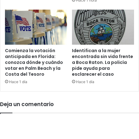
Hace 1 hora
r
r
o
g
y
o
e
s
c
p
t
o
o
r
d
a
Comienza la votación
Identifican a la mujer
e
anticipada en Florida:
encontrada sin vida frente
b
v
conozca dónde y cuándo
a Boca Raton. La policía
u
votar en Palm Beach y la
pide ayuda para
i
s
Costa del Tesoro
esclarecer el caso
v
o
i
Hace 1 día
Hace 1 día
s
e
e
n
x
d
u
Deja un comentario
a
a
e
l
n
d
L
e
a
u