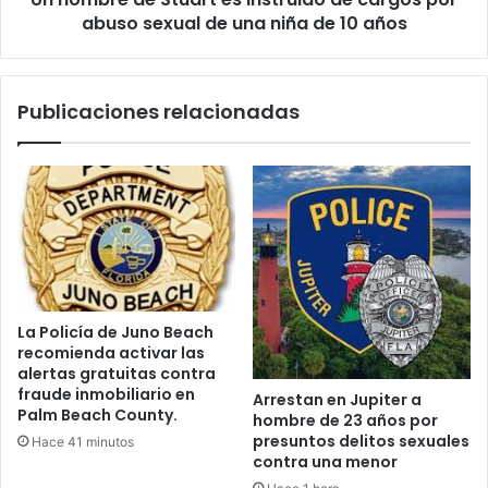
$
abuso sexual de una niña de 10 años
S
1
t
3
u
m
a
Publicaciones relacionadas
i
r
l
t
l
e
o
s
n
i
e
n
s
s
p
t
a
r
r
u
La Policía de Juno Beach
a
i
recomienda activar las
n
d
alertas gratuitas contra
u
o
fraude inmobiliario en
Arrestan en Jupiter a
e
d
Palm Beach County.
hombre de 23 años por
v
e
presuntos delitos sexuales
Hace 41 minutos
o
c
contra una menor
p
a