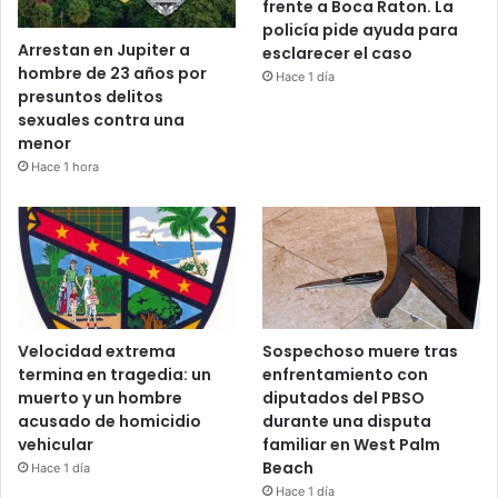
frente a Boca Raton. La
policía pide ayuda para
Arrestan en Jupiter a
esclarecer el caso
hombre de 23 años por
Hace 1 día
presuntos delitos
sexuales contra una
menor
Hace 1 hora
Velocidad extrema
Sospechoso muere tras
termina en tragedia: un
enfrentamiento con
muerto y un hombre
diputados del PBSO
acusado de homicidio
durante una disputa
vehicular
familiar en West Palm
Beach
Hace 1 día
Hace 1 día