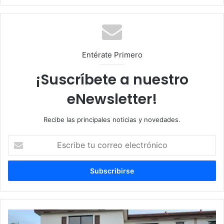
o
diu
we
m
b
Entérate Primero
¡Suscríbete a nuestro
eNewsletter!
Recibe las principales noticias y novedades.
E
s
c
r
i
b
e
t
C