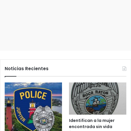
n
i
c
o
Noticias Recientes
Identifican a la mujer
encontrada sin vida