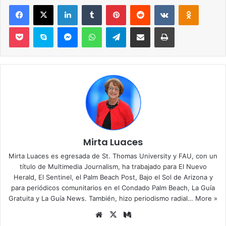
Facebook
X
LinkedIn
Tumblr
Pinterest
Reddit
VKontakte
Odnoklassniki
Pocket
Skype
Messenger
WhatsApp
Telegram
Compartir por correo electrónico
Imprimir
Mirta Luaces
Mirta Luaces es egresada de St. Thomas University y FAU, con un
título de Multimedia Journalism, ha trabajado para El Nuevo
Herald, El Sentinel, el Palm Beach Post, Bajo el Sol de Arizona y
para periódicos comunitarios en el Condado Palm Beach, La Guía
Gratuita y La Guía News. También, hizo periodismo radial…
More »
Siti
X
Me