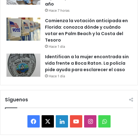
año
Hace 7 horas
Comienza la votación anticipada en
Florida: conozca dónde y cuándo
votar en Palm Beach y la Costa del
Tesoro
Hace 1 día
Identifican a la mujer encontrada sin
vida frente a Boca Raton. La policía
pide ayuda para esclarecer el caso
Hace 1 día
Síguenos
F
X
L
Y
I
W
a
i
o
n
h