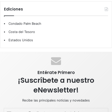
c
n
u
s
a
Ediciones
e
k
T
t
t
Condado Palm Beach
b
e
u
a
s
Costa del Tesoro
o
d
b
g
A
Estados Unidos
o
I
e
r
p
k
n
a
p
m
Entérate Primero
¡Suscríbete a nuestro
eNewsletter!
Recibe las principales noticias y novedades
E