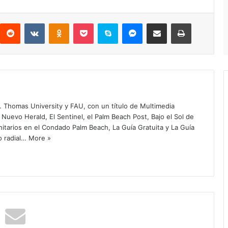
Reddit
VKontakte
Odnoklassniki
Pocket
Skype
Messenger
Compartir por correo electrónico
Imprimir
. Thomas University y FAU, con un título de Multimedia
 Nuevo Herald, El Sentinel, el Palm Beach Post, Bajo el Sol de
itarios en el Condado Palm Beach, La Guía Gratuita y La Guía
o radial…
More »