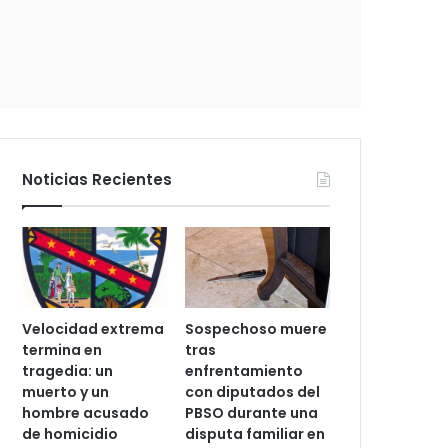
e
c
t
r
ó
n
i
c
Noticias Recientes
o
Velocidad extrema
Sospechoso muere
termina en
tras
tragedia: un
enfrentamiento
muerto y un
con diputados del
hombre acusado
PBSO durante una
de homicidio
disputa familiar en