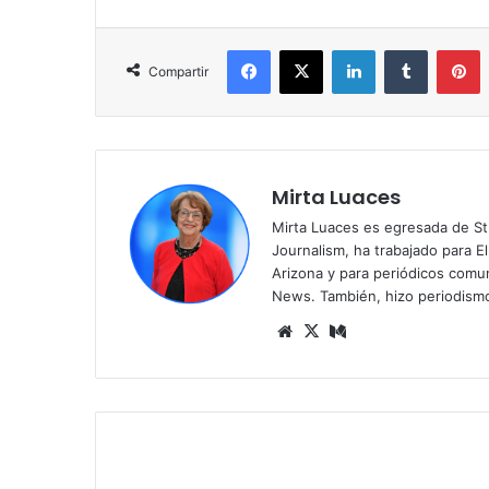
Facebook
X
LinkedIn
Tumblr
Pinterest
Compartir
Mirta Luaces
Mirta Luaces es egresada de St
Journalism, ha trabajado para El
Arizona y para periódicos comun
News. También, hizo periodism
Siti
X
Me
o
diu
we
m
b