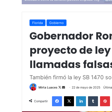
Florida
Gobierno
Gobernador Ron
proyecto de ley
llamadas falsas
También firmó la ley SB 1470 so
Mirta Luaces
F
S
22 de mayo de 2025
Últim
o
e
Facebook
X
LinkedIn
Tumblr
Pinterest
l
n
Compartir
l
d
o
a