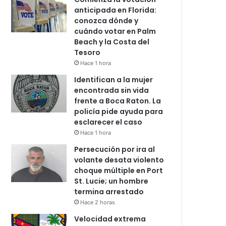
anticipada en Florida:
conozca dónde y
cuándo votar en Palm
Beach y la Costa del
Tesoro
Hace 1 hora
Identifican a la mujer
encontrada sin vida
frente a Boca Raton. La
policía pide ayuda para
esclarecer el caso
Hace 1 hora
Persecución por ira al
volante desata violento
choque múltiple en Port
St. Lucie; un hombre
termina arrestado
Hace 2 horas
Velocidad extrema