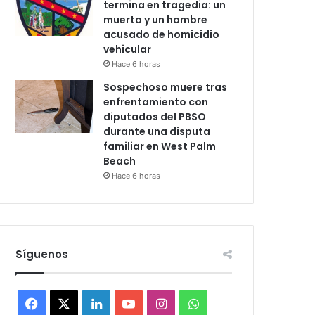
termina en tragedia: un
muerto y un hombre
acusado de homicidio
vehicular
Hace 6 horas
Sospechoso muere tras
enfrentamiento con
diputados del PBSO
durante una disputa
familiar en West Palm
Beach
Hace 6 horas
Síguenos
F
X
L
Y
I
W