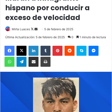
hispano por conducir a
exceso de velocidad
Mirta Luaces
F
S
5 de febrero de 2025
o
e
Última Actualización: 5 de febrero de 2025
0
1 minuto de lectura
l
n
Facebook
X
LinkedIn
Tumblr
Pinterest
Reddit
Skype
Messenger
l
d
o
a
WhatsApp
Telegram
Compartir por correo electrónico
Imprimir
w
n
o
e
n
m
X
a
i
l