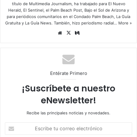
título de Multimedia Journalism, ha trabajado para El Nuevo
Herald, El Sentinel, el Palm Beach Post, Bajo el Sol de Arizona y
para periódicos comunitarios en el Condado Palm Beach, La Guía
Gratuita y La Guía News. También, hizo periodismo radial…
More »
Siti
X
Me
o
diu
we
m
b
Entérate Primero
¡Suscríbete a nuestro
eNewsletter!
Recibe las principales noticias y novedades.
E
s