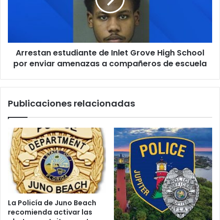
s
c
i
t
o
ó
a
n
n
p
e
a
Arrestan estudiante de Inlet Grove High School
s
r
por enviar amenazas a compañeros de escuela
t
a
u
e
d
l
i
Publicaciones relacionadas
p
a
r
n
e
t
k
e
í
d
n
e
d
I
e
n
r
l
e
e
La Policía de Juno Beach
n
t
recomienda activar las
e
G