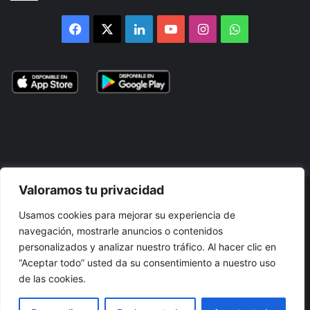
Facebook
X
LinkedIn
YouTube
Instagram
WhatsApp
Valoramos tu privacidad
© 2026, Atlántikas LLC. Todos los derechos reservados. Prohibida
Usamos cookies para mejorar su experiencia de
su reproducción total o parcial, así como su traducción a cualquier
navegación, mostrarle anuncios o contenidos
idioma sin nuestra autorización escrita.
personalizados y analizar nuestro tráfico. Al hacer clic en
“Aceptar todo” usted da su consentimiento a nuestro uso
Términos y Condiciones
Política de Privacidad
Cookies
de las cookies.
Accesibilidad
Mapa