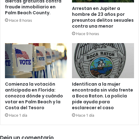
alertas gratuitas contra
l
r
fraude inmobiliario en
Arrestan en Jupiter a
D
o
Palm Beach County.
hombre de 23 años por
i
v
presuntos delitos sexuales
Hace 8 horas
s
e
contra una menor
t
H
Hace 9 horas
r
i
i
g
t
h
o
S
E
c
s
h
c
o
o
o
Comienza la votación
Identifican a la mujer
l
anticipada en Florida:
encontrada sin vida frente
l
conozca dónde y cuándo
a Boca Raton. La policía
a
p
votar en Palm Beach y la
pide ayuda para
r
o
Costa del Tesoro
esclarecer el caso
d
r
e
Hace 1 día
Hace 1 día
e
l
n
C
v
o
i
Deja un comentario