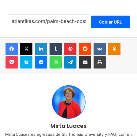
Copiar URL
Facebook
X
LinkedIn
Tumblr
Pinterest
Reddit
VKontakte
Odnoklassniki
Pocket
Skype
Messenger
WhatsApp
Telegram
Compartir por correo electrónico
Imprimir
Mirta Luaces
Mirta Luaces es egresada de St. Thomas University y FAU, con un