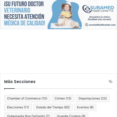
I
p
F
o
A
r
2
i
0
n
2
t
6
e
n
t
o
d
e
a
s
e
Más Secciones
s
i
n
Chamber of Commerce
(10)
Crimen
(15)
Deportaciones
(23)
a
Elecciones
(11)
Estado del Tiempo
(62)
Eventos
(8)
t
o
Gobernador Ron DeSantis
(7)
Guardia Costera
(8)