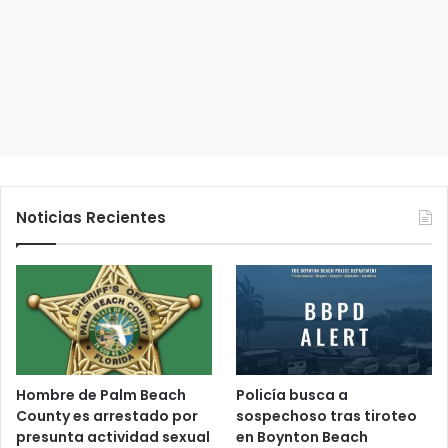
i
c
o
Noticias Recientes
Hombre de Palm Beach
Policía busca a
County es arrestado por
sospechoso tras tiroteo
presunta actividad sexual
en Boynton Beach