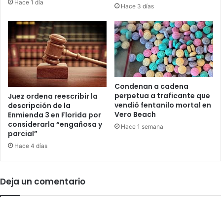
c
Hace 1 día
i
Hace 3 días
h
v
C
a
o
a
u
u
n
n
t
a
y
f
c
Condenan a cadena
a
o
perpetua a traficante que
Juez ordena reescribir la
m
vendió fentanilo mortal en
descripción de la
m
i
Vero Beach
Enmienda 3 en Florida por
o
l
considerarla “engañosa y
b
Hace 1 semana
i
parcial”
a
a
Hace 4 días
s
r
e
e
d
n
e
P
Deja un comentario
p
o
r
r
e
t
p
S