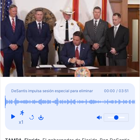
X
a
i
l
DeSantis impulsa sesión especial para eliminar
00:00
/
03:51
impuestos a viviendas y aliviar la carga fiscal en
Florida
x1