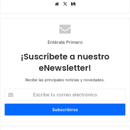
Siti
X
Me
o
diu
we
m
b
Entérate Primero
¡Suscríbete a nuestro
eNewsletter!
Recibe las principales noticias y novedades.
E
s
c
r
i
b
e