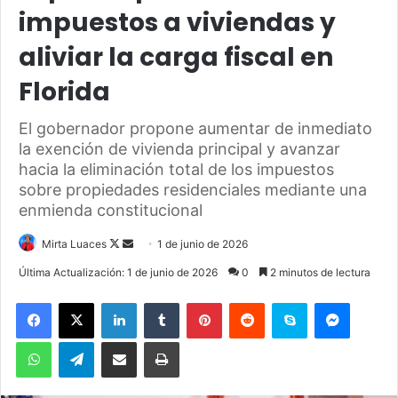
impuestos a viviendas y
aliviar la carga fiscal en
Florida
El gobernador propone aumentar de inmediato
la exención de vivienda principal y avanzar
hacia la eliminación total de los impuestos
sobre propiedades residenciales mediante una
enmienda constitucional
Mirta Luaces
F
S
1 de junio de 2026
o
e
Última Actualización: 1 de junio de 2026
0
2 minutos de lectura
l
n
Facebook
X
LinkedIn
Tumblr
Pinterest
Reddit
Skype
Messenger
l
d
o
a
WhatsApp
Telegram
Compartir por correo electrónico
Imprimir
w
n
o
e
n
m