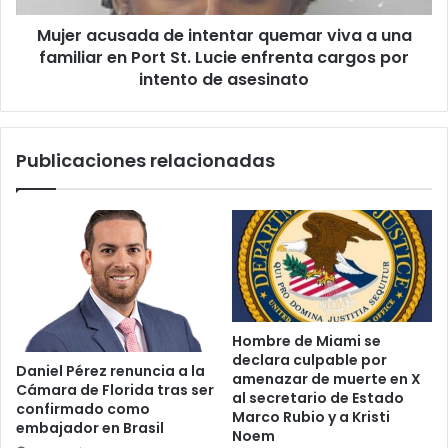
u
s
r
Mujer acusada de intentar quemar viva a una
a
a
familiar en Port St. Lucie enfrenta cargos por
d
z
a
intento de asesinato
a
d
o
e
e
i
Publicaciones relacionadas
l
n
e
t
g
e
i
n
r
t
á
a
n
r
P
q
a
u
Hombre de Miami se
l
e
declara culpable por
m
Daniel Pérez renuncia a la
m
amenazar de muerte en X
B
Cámara de Florida tras ser
a
al secretario de Estado
confirmado como
e
r
Marco Rubio y a Kristi
embajador en Brasil
a
v
Noem