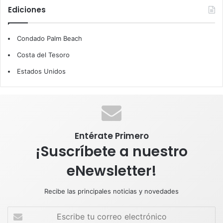
c
n
u
s
a
Ediciones
e
k
T
t
t
Condado Palm Beach
b
e
u
a
s
Costa del Tesoro
o
d
b
g
A
Estados Unidos
o
I
e
r
p
k
n
a
p
m
Entérate Primero
¡Suscríbete a nuestro
eNewsletter!
Recibe las principales noticias y novedades
E
s