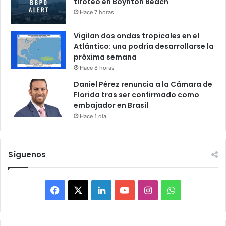
tiroteo en Boynton Beach
Hace 7 horas
Vigilan dos ondas tropicales en el
Atlántico: una podría desarrollarse la
próxima semana
Hace 8 horas
Daniel Pérez renuncia a la Cámara de
Florida tras ser confirmado como
embajador en Brasil
Hace 1 día
Síguenos
F
X
L
Y
I
W
a
i
o
n
h