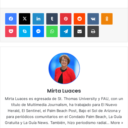
Facebook
X
LinkedIn
Tumblr
Pinterest
Reddit
VKontakte
Odnoklassniki
Pocket
Skype
Messenger
WhatsApp
Telegram
Compartir por correo electrónico
Imprimir
Mirta Luaces
Mirta Luaces es egresada de St. Thomas University y FAU, con un
título de Multimedia Journalism, ha trabajado para El Nuevo
Herald, El Sentinel, el Palm Beach Post, Bajo el Sol de Arizona y
para periódicos comunitarios en el Condado Palm Beach, La Guía
Gratuita y La Guía News. También, hizo periodismo radial…
More »