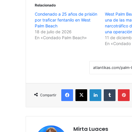
Relacionado
Condenado a 25 años de prisión
West Palm Be
por traficar fentanilo en West
una de las ma
Palm Beach
narcotráfico 
18 de julio de 2026
una operación
En «Condado Palm Beach»
11 de diciemb
En «Condado 
Facebook
X
LinkedIn
Tumblr
Pinterest
Compartir
Mirta Luaces