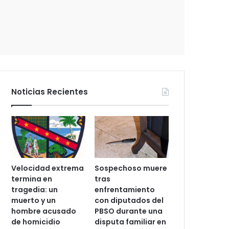
e
c
t
r
ó
n
i
c
Noticias Recientes
o
Velocidad extrema
Sospechoso muere
termina en
tras
tragedia: un
enfrentamiento
muerto y un
con diputados del
hombre acusado
PBSO durante una
de homicidio
disputa familiar en