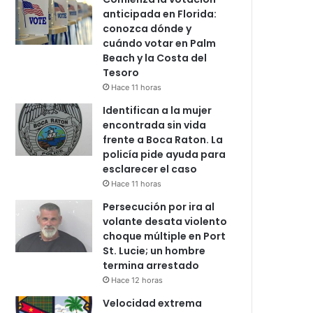
anticipada en Florida:
conozca dónde y
cuándo votar en Palm
Beach y la Costa del
Tesoro
Hace 11 horas
Identifican a la mujer
encontrada sin vida
frente a Boca Raton. La
policía pide ayuda para
esclarecer el caso
Hace 11 horas
Persecución por ira al
volante desata violento
choque múltiple en Port
St. Lucie; un hombre
termina arrestado
Hace 12 horas
Velocidad extrema