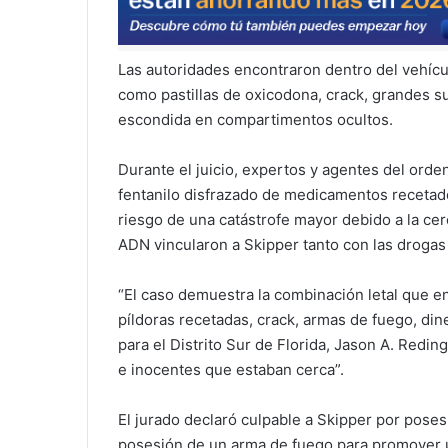
Las autoridades encontraron dentro del vehícul
como pastillas de oxicodona, crack, grandes s
escondida en compartimentos ocultos.
Durante el juicio, expertos y agentes del orden
fentanilo disfrazado de medicamentos recetados
riesgo de una catástrofe mayor debido a la c
ADN vincularon a Skipper tanto con las droga
“El caso demuestra la combinación letal que en
píldoras recetadas, crack, armas de fuego, diner
para el Distrito Sur de Florida, Jason A. Red
e inocentes que estaban cerca”.
El jurado declaró culpable a Skipper por posesi
posesión de un arma de fuego para promover un