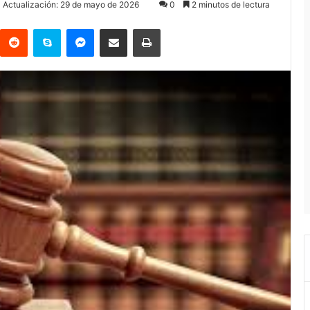
a Actualización: 29 de mayo de 2026
0
2 minutos de lectura
Reddit
Skype
Messenger
Compartir por correo electrónico
Imprimir