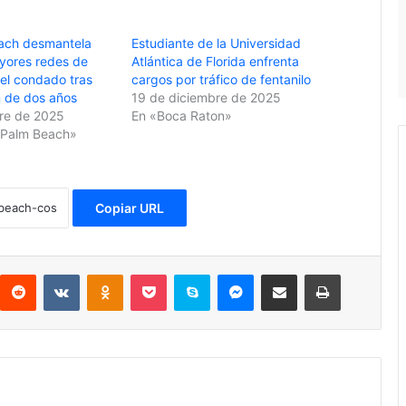
ach desmantela
Estudiante de la Universidad
yores redes de
Atlántica de Florida enfrenta
del condado tras
cargos por tráfico de fentanilo
 de dos años
19 de diciembre de 2025
re de 2025
En «Boca Raton»
Palm Beach»
Copiar URL
Reddit
VKontakte
Odnoklassniki
Pocket
Skype
Messenger
Compartir por correo electrónico
Imprimir