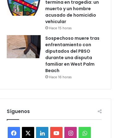
termina en tragedia: un
muerto y un hombre
acusado de homicidio
vehicular
Hace 15 horas
Sospechoso muere tras
enfrentamiento con
diputados del PBSO
durante una disputa
familiar en West Palm
Beach
Hace 16 horas
Síguenos
F
X
L
Y
I
W