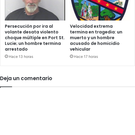
o
p
r
u
n
l
o
s
Persecución por ira al
Velocidad extrema
g
volante desata violento
termina en tragedia: un
a
r
choque múltiple en Port St.
muerto y un hombre
r
Lucie; un hombre termina
acusado de homicidio
a
l
arrestado
vehicular
f
a
í
Hace 13 horas
Hace 17 horas
e
a
x
i
p
n
a
Deja un comentario
f
n
a
s
n
i
t
ó
i
n
l
d
t
e
r
l
a
T