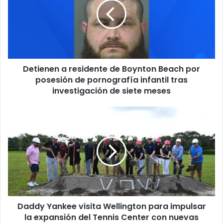
o
i
r
e
r
n
e
e
o
n
e
a
l
Detienen a residente de Boynton Beach por
r
e
posesión de pornografía infantil tras
e
c
s
investigación de siete meses
t
i
r
d
D
ó
e
a
n
n
d
i
t
d
c
e
y
o
d
Y
e
a
B
n
o
k
y
Daddy Yankee visita Wellington para impulsar
e
n
la expansión del Tennis Center con nuevas
e