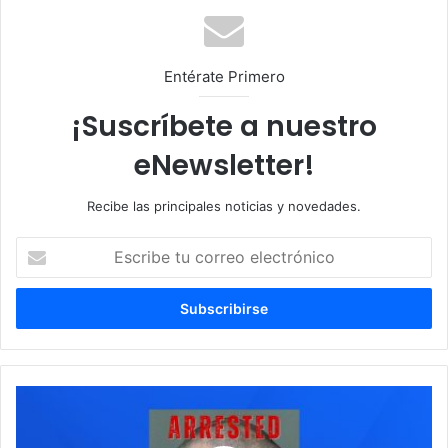
b
Entérate Primero
¡Suscríbete a nuestro
eNewsletter!
Recibe las principales noticias y novedades.
E
s
c
r
i
b
e
t
D
u
e
c
t