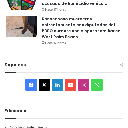
acusado de homicidio vehicular
Hace 17 horas
Sospechoso muere tras
enfrentamiento con diputados del
PBSO durante una disputa familiar en
West Palm Beach
Hace 17 horas
Síguenos
F
X
L
Y
I
W
a
i
o
n
h
c
n
u
s
a
Ediciones
e
k
T
t
t
Condado Palm Beach