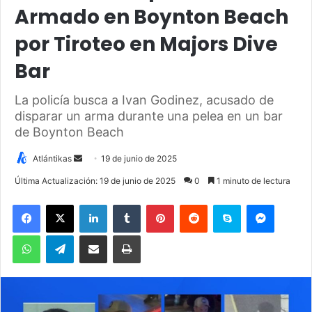
Armado en Boynton Beach
por Tiroteo en Majors Dive
Bar
La policía busca a Ivan Godinez, acusado de
disparar un arma durante una pelea en un bar
de Boynton Beach
Atlántikas
S
19 de junio de 2025
e
Última Actualización: 19 de junio de 2025
0
1 minuto de lectura
n
Facebook
X
LinkedIn
Tumblr
Pinterest
Reddit
Skype
Messenger
d
a
WhatsApp
Telegram
Compartir por correo electrónico
Imprimir
n
e
m
a
i