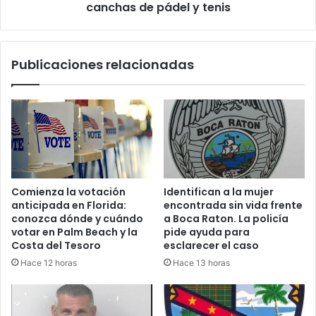
t
v
canchas de pádel y tenis
o
i
n
s
B
i
Publicaciones relacionadas
e
t
a
a
c
W
h
e
p
l
o
l
r
i
p
n
o
g
Comienza la votación
Identifican a la mujer
s
t
anticipada en Florida:
encontrada sin vida frente
e
o
conozca dónde y cuándo
a Boca Raton. La policía
s
n
votar en Palm Beach y la
pide ayuda para
i
p
Costa del Tesoro
esclarecer el caso
ó
a
Hace 12 horas
Hace 13 horas
n
r
d
a
e
i
p
m