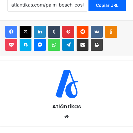
Copiar URL
Facebook
X
LinkedIn
Tumblr
Pinterest
Reddit
VKontakte
Odnoklassniki
Pocket
Skype
Messenger
WhatsApp
Telegram
Compartir por correo electrónico
Imprimir
Atlántikas
Siti
o
we