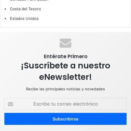
b
e
u
a
s
Costa del Tesoro
o
d
b
g
A
Estados Unidos
o
I
e
r
p
k
n
a
p
m
Entérate Primero
¡Suscríbete a nuestro
eNewsletter!
Recibe las principales noticias y novedades
E
s
c
r
i