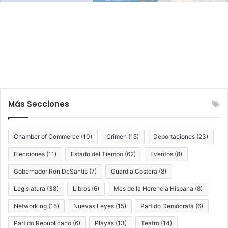
m
a
e
n
s
c
e
h
s
a
s
d
e
p
á
Más Secciones
d
e
l
Chamber of Commerce
(10)
Crimen
(15)
Deportaciones
(23)
y
t
Elecciones
(11)
Estado del Tiempo
(62)
Eventos
(8)
e
Gobernador Ron DeSantis
(7)
Guardia Costera
(8)
n
i
Legislatura
(38)
Libros
(6)
Mes de la Herencia Hispana
(8)
s
Networking
(15)
Nuevas Leyes
(15)
Partido Demócrata
(6)
Partido Republicano
(6)
Playas
(13)
Teatro
(14)