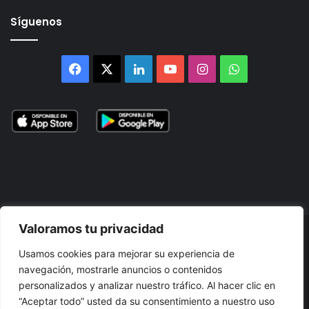
Síguenos
Facebook
X
LinkedIn
YouTube
Instagram
WhatsApp
Valoramos tu privacidad
© 2026, Atlántikas LLC. Todos los derechos reservados. Prohibida
Usamos cookies para mejorar su experiencia de
su reproducción total o parcial, así como su traducción a cualquier
navegación, mostrarle anuncios o contenidos
idioma sin nuestra autorización escrita.
personalizados y analizar nuestro tráfico. Al hacer clic en
“Aceptar todo” usted da su consentimiento a nuestro uso
Términos y Condiciones
Política de Privacidad
Cookies