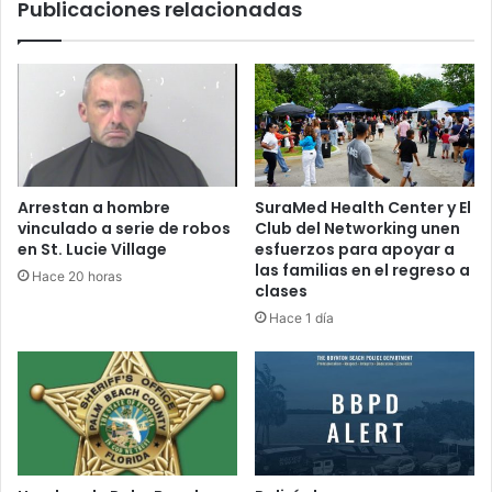
Publicaciones relacionadas
c
a
i
d
p
i
a
c
r
i
e
ó
n
n
l
d
o
e
Arrestan a hombre
SuraMed Health Center y El
s
l
vinculado a serie de robos
Club del Networking unen
s
D
en St. Lucie Village
esfuerzos para apoyar a
u
í
las familias en el regreso a
Hace 20 horas
c
a
clases
e
d
Hace 1 día
s
e
o
A
d
c
e
c
l
i
6
ó
d
n
e