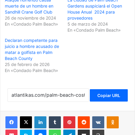
muerte de un hombre en
Gardens auspiciará el Open
Sandhill Crane Golf Club
House Anual 2024 para
26 de noviembre de 2024
proveedores
En «Condado Palm Beach»
5 de marzo de 2024
En «Condado Palm Beach»
Declaran competente para
juicio a hombre acusado de
matar a golfista en Palm
Beach County
25 de febrero de 2026
En «Condado Palm Beach»
Copiar URL
Facebook
X
LinkedIn
Tumblr
Pinterest
Reddit
VKontakte
Odnoklassniki
Pocket
Skype
Messenger
WhatsApp
Telegram
Compartir por correo electrónico
Imprimir