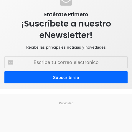
m
Entérate Primero
¡Suscríbete a nuestro
eNewsletter!
Recibe las principales noticias y novedades
E
s
c
r
i
b
e
t
Publicidad
u
c
o
r