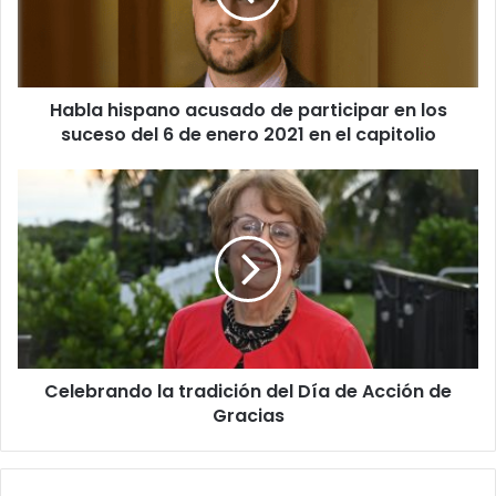
r
h
e
i
o
s
e
p
l
Habla hispano acusado de participar en los
a
e
suceso del 6 de enero 2021 en el capitolio
n
c
o
t
a
C
r
c
e
ó
u
l
n
s
e
i
a
b
c
d
r
o
o
a
d
n
e
d
p
Celebrando la tradición del Día de Acción de
o
a
Gracias
l
r
a
t
t
i
r