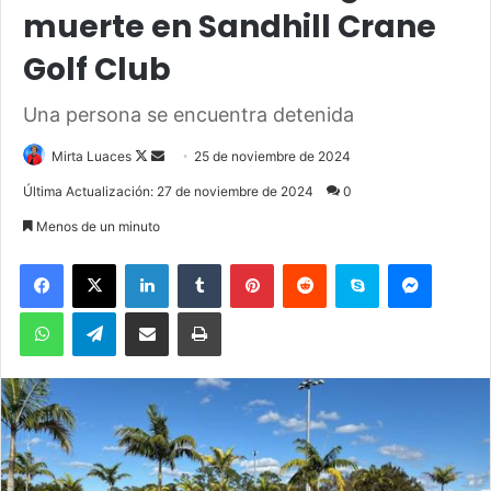
muerte en Sandhill Crane
Golf Club
Una persona se encuentra detenida
Mirta Luaces
F
S
25 de noviembre de 2024
o
e
Última Actualización: 27 de noviembre de 2024
0
l
n
Menos de un minuto
l
d
o
a
Facebook
X
LinkedIn
Tumblr
Pinterest
Reddit
Skype
Messenger
w
n
WhatsApp
Telegram
Compartir por correo electrónico
Imprimir
o
e
n
m
X
a
i
l