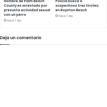
d
Hombre de Palm Beach
Policía busca a
e
County es arrestado por
sospechoso tras tiroteo
e
presunta actividad sexual
en Boynton Beach
n
G
con un perro
e
r
Hace 1 día
r
a
Hace 1 día
o
c
2
i
0
a
Deja un comentario
2
s
1
e
n
e
l
c
a
p
i
t
o
l
i