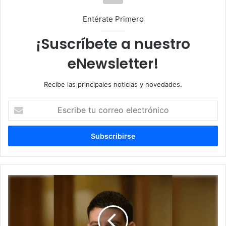
Entérate Primero
¡Suscríbete a nuestro
eNewsletter!
Recibe las principales noticias y novedades.
E
s
c
r
i
b
e
t
H
u
a
c
b
o
l
r
a