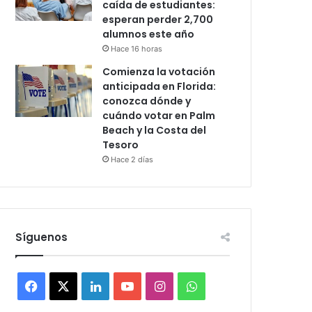
caída de estudiantes:
esperan perder 2,700
alumnos este año
Hace 16 horas
Comienza la votación
anticipada en Florida:
conozca dónde y
cuándo votar en Palm
Beach y la Costa del
Tesoro
Hace 2 días
Síguenos
F
X
L
Y
I
W