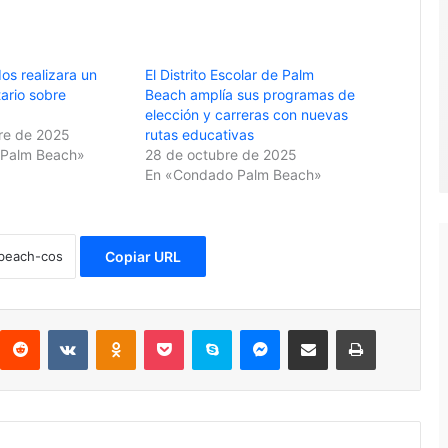
os realizara un
El Distrito Escolar de Palm
ario sobre
Beach amplía sus programas de
elección y carreras con nuevas
re de 2025
rutas educativas
Palm Beach»
28 de octubre de 2025
En «Condado Palm Beach»
Copiar URL
Reddit
VKontakte
Odnoklassniki
Pocket
Skype
Messenger
Compartir por correo electrónico
Imprimir