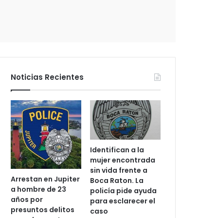
c
t
r
ó
n
i
c
Noticias Recientes
o
Identifican a la
mujer encontrada
sin vida frente a
Arrestan en Jupiter
Boca Raton. La
a hombre de 23
policía pide ayuda
años por
para esclarecer el
presuntos delitos
caso