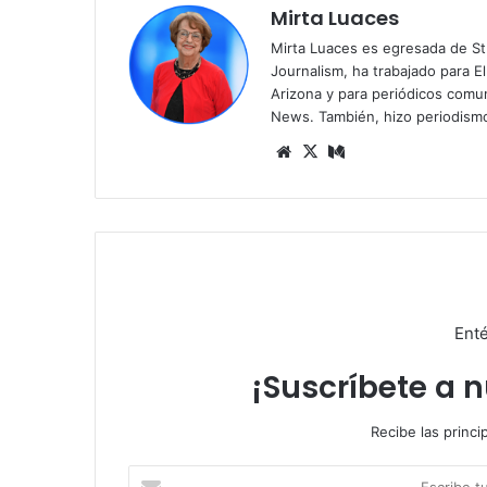
Mirta Luaces
Mirta Luaces es egresada de St
Journalism, ha trabajado para El
Arizona y para periódicos comun
News. También, hizo periodism
Siti
X
Me
o
diu
we
m
b
Enté
¡Suscríbete a 
Recibe las princi
E