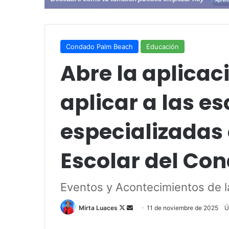
Condado Palm Beach
Educación
Abre la aplicac
aplicar a las e
especializadas e
Escolar del Co
Eventos y Acontecimientos de l
Mirta Luaces
F
S
11 de noviembre de 2025
Ú
o
e