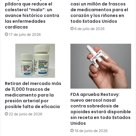
e
píldora que reduce el
casi un millón de frascos
o
s
colesterol “malo”: un
de medicamentos para el
y
i
avance histórico contra
corazón y los riñones en
a
r
las enfermedades
todo Estados Unidos
p
a
cardíacas
6 de julio de 2026
u
n
17 de julio de 2026
n
í
t
e
a
s
a
y
a
b
b
o
o
m
g
Retiran del mercado más
b
de 11,000 frascos de
a
a
FDA aprueba Rextovy:
medicamento para la
d
r
nuevo aerosol nasal
presión arterial por
o
d
contra sobredosis de
posible falta de eficacia
s
e
opioides estará disponible
22 de junio de 2026
d
a
sin receta en todo Estados
e
b
Unidos
i
a
16 de junio de 2026
n
s