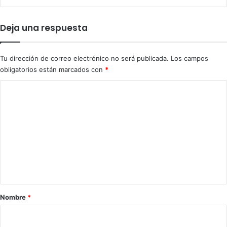
m
e
i
e
Deja una respuesta
g
n
r
B
a
a
Tu dirección de correo electrónico no será publicada.
Los campos
c
n
obligatorios están marcados con
*
i
d
ó
a
C
n
r
o
A
b
m
á
e
s
e
n
n
t
n
u
a
e
r
Nombre
*
v
i
a
e
o