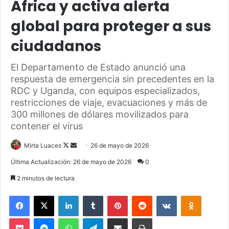
África y activa alerta
global para proteger a sus
ciudadanos
El Departamento de Estado anunció una
respuesta de emergencia sin precedentes en la
RDC y Uganda, con equipos especializados,
restricciones de viaje, evacuaciones y más de
300 millones de dólares movilizados para
contener el virus
Mirta Luaces
F
S
26 de mayo de 2026
o
e
Última Actualización: 26 de mayo de 2026
0
l
n
2 minutos de lectura
l
d
o
a
Facebook
X
LinkedIn
Tumblr
Pinterest
Reddit
VKontakte
Odnoklassniki
w
n
Pocket
Messenger
WhatsApp
Telegram
Compartir via Email
Imprimir
o
e