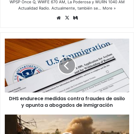
WPSP Once Q, WWFE 670 AM, La Poderosa y WURN 1040 AM
Actualidad Radio. Actualmente, también se…
More »
Siti
X
Me
o
diu
we
m
b
D
H
S
e
n
d
u
r
e
DHS endurece medidas contra fraudes de asilo
c
y apunta a abogados de inmigración
e
m
e
E
d
s
i
t