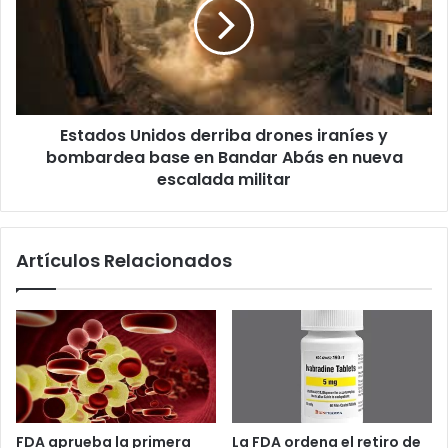
d
a
a
d
s
o
c
s
o
U
n
n
t
Estados Unidos derriba drones iraníes y
i
r
bombardea base en Bandar Abás en nueva
d
a
o
escalada militar
f
s
r
d
a
e
Artículos Relacionados
u
r
d
r
e
i
s
b
d
a
e
d
a
r
s
o
i
n
FDA aprueba la primera
La FDA ordena el retiro de
l