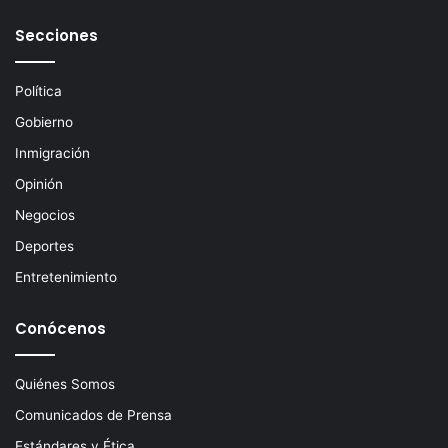
o
e
Secciones
l
e
c
Política
t
Gobierno
r
ó
Inmigración
n
Opinión
i
c
Negocios
o
Deportes
Entretenimiento
Conócenos
Quiénes Somos
Comunicados de Prensa
Estándares y Ética