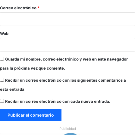
s
*
Correo electrónico
*
c
a
l
a
Web
d
a
m
i
Guarda mi nombre, correo electrónico y web en este navegador
l
i
para la próxima vez que comente.
t
a
Recibir un correo electrónico con los siguientes comentarios a
r
esta entrada.
Recibir un correo electrónico con cada nueva entrada.
Publicidad