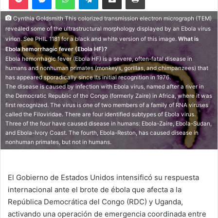
n
m
X
a
Cynthia Goldsmith This colorized transmission electron micrograph (TEM)
i
revealed some of the ultrastructural morphology displayed by an Ebola virus
l
virion. See PHIL 1181 for a black and white version of this image.
What is
Ebola hemorrhagic fever (Ebola HF)?
Ebola hemorrhagic fever (Ebola HF) is a severe, often-fatal disease in
humans and nonhuman primates (monkeys, gorillas, and chimpanzees) that
has appeared sporadically since its initial recognition in 1976.
The disease is caused by infection with Ebola virus, named after a river in
the Democratic Republic of the Congo (formerly Zaire) in Africa, where it was
first recognized. The virus is one of two members of a family of RNA viruses
called the Filoviridae. There are four identified subtypes of Ebola virus.
Three of the four have caused disease in humans: Ebola-Zaire, Ebola-Sudan,
and Ebola-Ivory Coast. The fourth, Ebola-Reston, has caused disease in
nonhuman primates, but not in humans.
El Gobierno de Estados Unidos intensificó su respuesta
internacional ante el brote de ébola que afecta a la
República Democrática del Congo (RDC) y Uganda,
activando una operación de emergencia coordinada entre