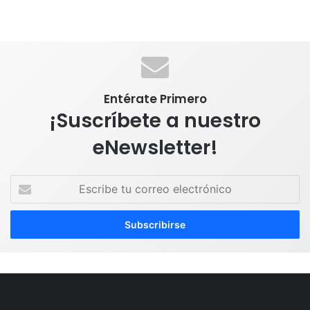
Entérate Primero
¡Suscríbete a nuestro
eNewsletter!
E
s
c
r
i
b
e
t
u