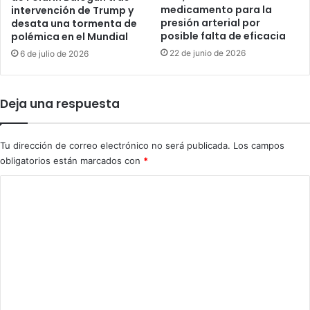
medicamento para la
intervención de Trump y
a
m
presión arterial por
desata una tormenta de
a
a
posible falta de eficacia
polémica en el Mundial
l
n
a
22 de junio de 2026
6 de julio de 2026
d
u
o
n
S
i
u
Deja una respuesta
d
r
a
d
d
e
Tu dirección de correo electrónico no será publicada.
Los campos
d
E
obligatorios están marcados con
*
e
E
l
C
.
a
U
o
d
U
m
e
.
r
s
e
e
e
n
c
r
h
e
t
a
ú
a