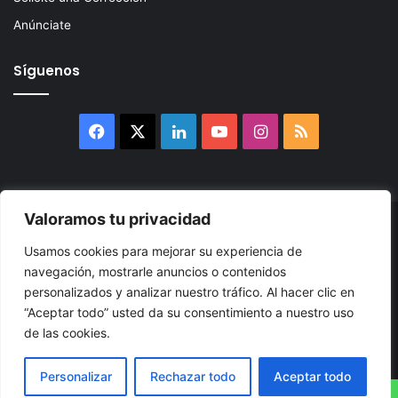
Anúnciate
Síguenos
Facebook
X
LinkedIn
YouTube
Instagram
RSS
Valoramos tu privacidad
© 2026, Atlántikas LLC. Todos los derechos reservados. Prohibida
Usamos cookies para mejorar su experiencia de
su reproducción total o parcial, así como su traducción a cualquier
navegación, mostrarle anuncios o contenidos
idioma sin nuestra autorización escrita.
personalizados y analizar nuestro tráfico. Al hacer clic en
“Aceptar todo” usted da su consentimiento a nuestro uso
Política de Privacidad
Términos y Condiciones
Accesibilidad
de las cookies.
Cookie
Mapa
Personalizar
Rechazar todo
Aceptar todo