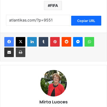
FIFA
Copiar URL
Facebook
X
LinkedIn
Tumblr
Pinterest
Reddit
Messenger
WhatsApp
Compartir via Email
Imprimir
Mirta Luaces