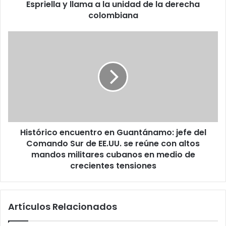
Espriella y llama a la unidad de la derecha
a
S
colombiana
a
l
H
a
i
z
s
a
t
r
ó
r
r
e
i
s
c
p
o
a
Histórico encuentro en Guantánamo: jefe del
e
l
Comando Sur de EE.UU. se reúne con altos
n
d
c
mandos militares cubanos en medio de
a
u
crecientes tensiones
a
e
A
n
b
t
e
Artículos Relacionados
r
l
o
a