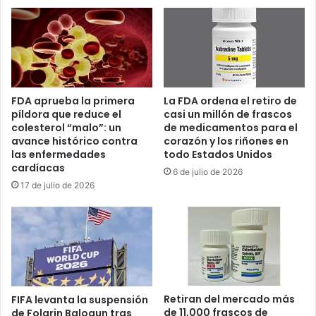
e
r
n
d
G
o
u
d
a
e
n
l
t
FDA aprueba la primera
La FDA ordena el retiro de
a
á
píldora que reduce el
casi un millón de frascos
E
n
colesterol “malo”: un
de medicamentos para el
s
a
avance histórico contra
corazón y los riñones en
p
m
las enfermedades
todo Estados Unidos
r
o
cardíacas
6 de julio de 2026
i
:
17 de julio de 2026
e
j
l
e
l
f
a
e
y
d
l
e
l
l
a
Retiran del mercado más
C
FIFA levanta la suspensión
m
de 11,000 frascos de
de Folarin Balogun tras
o