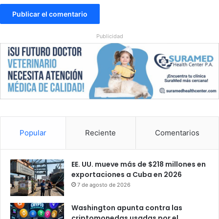
a
r
e
s
Publicidad
c
u
b
a
n
o
s
e
n
Popular
Reciente
Comentarios
m
e
d
EE. UU. mueve más de $218 millones en
i
exportaciones a Cuba en 2026
o
7 de agosto de 2026
d
e
c
Washington apunta contra las
r
criptomonedas usadas por el