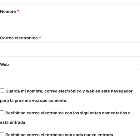
c
n
o
r
e
Nombre
*
l
c
i
o
o
o
m
n
b
a
*
Correo electrónico
*
i
l
a
t
n
o
a
s
Web
m
a
n
d
Guarda mi nombre, correo electrónico y web en este navegador
o
para la próxima vez que comente.
s
m
Recibir un correo electrónico con los siguientes comentarios a
i
l
esta entrada.
i
t
Recibir un correo electrónico con cada nueva entrada.