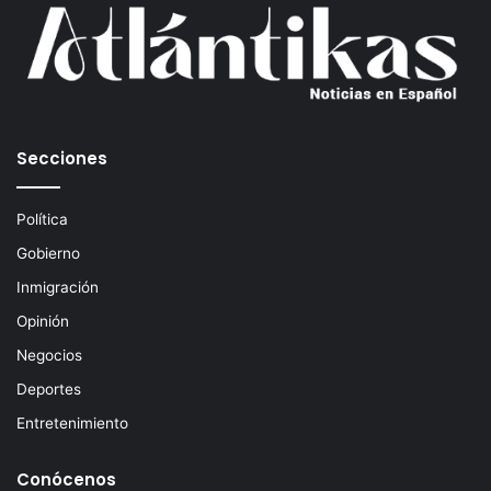
c
o
r
r
e
o
e
Secciones
l
e
c
Política
t
Gobierno
r
ó
Inmigración
n
Opinión
i
c
Negocios
o
Deportes
Entretenimiento
Conócenos