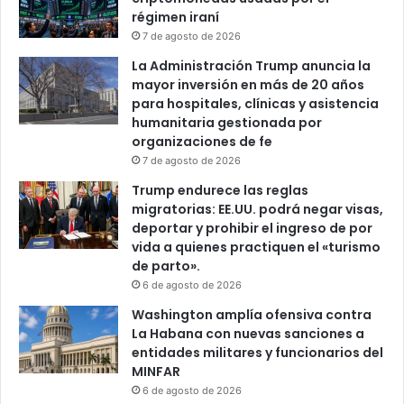
e
régimen iraní
c
7 de agosto de 2026
i
La Administración Trump anuncia la
e
mayor inversión en más de 20 años
n
para hospitales, clínicas y asistencia
t
humanitaria gestionada por
e
organizaciones de fe
s
7 de agosto de 2026
t
e
Trump endurece las reglas
n
migratorias: EE.UU. podrá negar visas,
s
deportar y prohibir el ingreso de por
i
vida a quienes practiquen el «turismo
o
de parto».
n
6 de agosto de 2026
e
Washington amplía ofensiva contra
s
La Habana con nuevas sanciones a
entidades militares y funcionarios del
MINFAR
6 de agosto de 2026