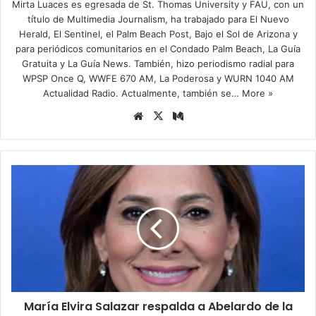
Mirta Luaces es egresada de St. Thomas University y FAU, con un
título de Multimedia Journalism, ha trabajado para El Nuevo
Herald, El Sentinel, el Palm Beach Post, Bajo el Sol de Arizona y
para periódicos comunitarios en el Condado Palm Beach, La Guía
Gratuita y La Guía News. También, hizo periodismo radial para
WPSP Once Q, WWFE 670 AM, La Poderosa y WURN 1040 AM
Actualidad Radio. Actualmente, también se…
More »
Siti
X
Me
o
diu
we
m
b
M
a
r
í
a
E
l
v
i
María Elvira Salazar respalda a Abelardo de la
r