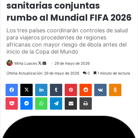
sanitarias conjuntas
rumbo al Mundial FIFA 2026
Los tres países coordinarán controles de salud
para viajeros procedentes de regiones
africanas con mayor riesgo de ébola antes del
inicio de la Copa del Mundo
Mirta Luaces
F
S
29 de mayo de 2026
o
e
Última Actualización: 29 de mayo de 2026
0
1 minuto de lectura
l
n
Facebook
X
LinkedIn
Tumblr
Pinterest
Reddit
VKontakte
Odnoklassniki
l
d
o
a
Pocket
Messenger
WhatsApp
Telegram
Compartir via Email
Imprimir
w
n
o
e
n
m
X
a
i
l