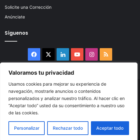
Solicite una Corrección
Anúnciate
Síguenos
Facebook
X
LinkedIn
YouTube
Instagram
RSS
Valoramos tu privacidad
Usamos cookies para mejorar su experiencia de
© 2026, Atlántikas LLC. Todos los derechos reservados. Prohibida
navegación, mostrarle anuncios o contenidos
personalizados y analizar nuestro tráfico. Al hacer clic en
su reproducción total o parcial, así como su traducción a cualquier
“Aceptar todo” usted da su consentimiento a nuestro uso
idioma sin nuestra autorización escrita.
de las cookies.
Política de Privacidad
Términos y Condiciones
Accesibilidad
Personalizar
Rechazar todo
Aceptar todo
Cookie
Mapa