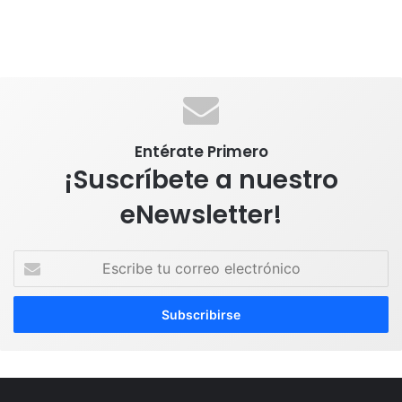
Entérate Primero
¡Suscríbete a nuestro
eNewsletter!
E
s
c
r
i
b
e
t