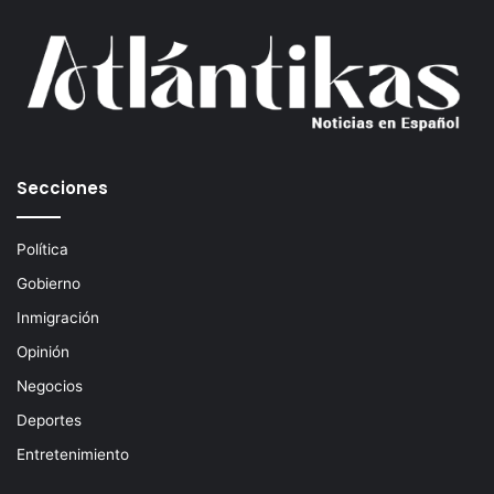
u
c
o
r
r
e
o
e
Secciones
l
e
c
Política
t
Gobierno
r
ó
Inmigración
n
Opinión
i
c
Negocios
o
Deportes
Entretenimiento