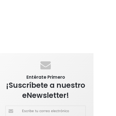
Entérate Primero
¡Suscríbete a nuestro
eNewsletter!
E
s