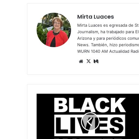
Mirta Luaces
Mirta Luaces es egresada de St
Journalism, ha trabajado para El
Arizona y para periódicos comun
News. También, hizo periodism
WURN 1040 AM Actualidad Radi
Siti
X
Me
o
diu
we
m
b
E
l
D
e
p
a
r