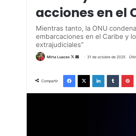
acciones en el 
Mientras tanto, la ONU condena
embarcaciones en el Caribe y lo
extrajudiciales”
Mirta Luaces
F
S
31 de octubre de 2025
Últ
o
e
l
n
Facebook
X
LinkedIn
Tumblr
Pinterest
l
d
Compartir
o
a
w
n
o
e
n
m
X
a
i
l