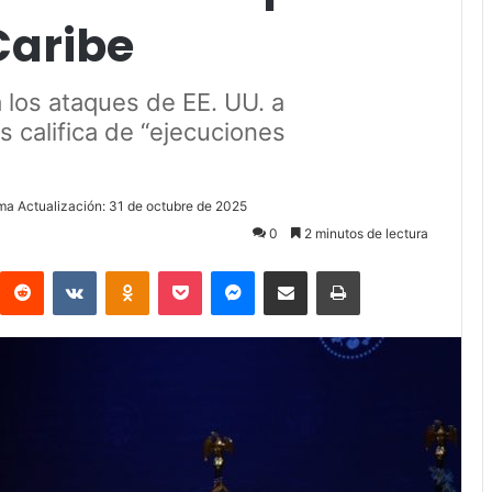
Caribe
 los ataques de EE. UU. a
s califica de “ejecuciones
ima Actualización: 31 de octubre de 2025
0
2 minutos de lectura
Reddit
VKontakte
Odnoklassniki
Pocket
Messenger
Compartir via Email
Imprimir