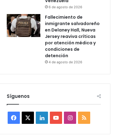
Venezuela
6 de agosto de 2026
Fallecimiento de
inmigrante salvadoreño
en Delaney Hall, Nueva
Jersey reaviva críticas
por atención médica y
condiciones de
detención
4 de agosto de 2026
Síguenos
F
X
L
Y
I
R
a
i
o
n
S