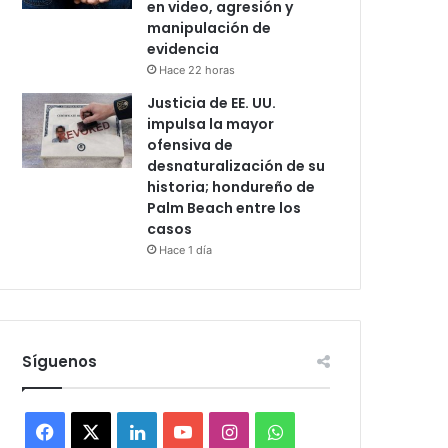
en video, agresión y
manipulación de
evidencia
Hace 22 horas
Justicia de EE. UU.
impulsa la mayor
ofensiva de
desnaturalización de su
historia; hondureño de
Palm Beach entre los
casos
Hace 1 día
Síguenos
F
X
L
Y
I
W