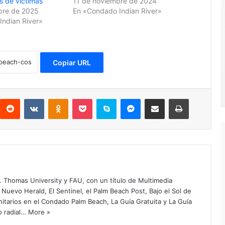
 de víctimas
11 de noviembre de 2024
bre de 2025
En «Condado Indian River»
ndian River»
Copiar URL
Reddit
VKontakte
Odnoklassniki
Pocket
Skype
Messenger
Compartir por correo electrónico
Imprimir
. Thomas University y FAU, con un título de Multimedia
 Nuevo Herald, El Sentinel, el Palm Beach Post, Bajo el Sol de
itarios en el Condado Palm Beach, La Guía Gratuita y La Guía
o radial…
More »