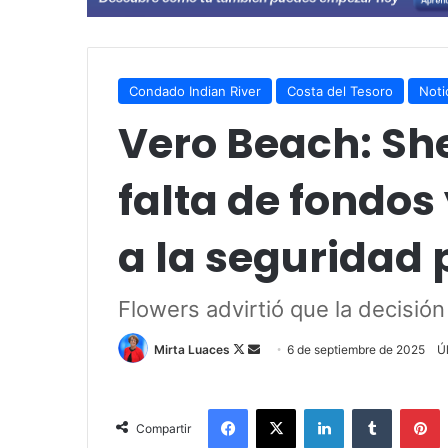
Condado Indian River
Costa del Tesoro
Noti
Vero Beach: She
falta de fondos
a la seguridad 
Flowers advirtió que la decisión
Mirta Luaces
F
S
6 de septiembre de 2025
Ú
o
e
l
n
Facebook
X
LinkedIn
Tumblr
Pinterest
l
d
Compartir
o
a