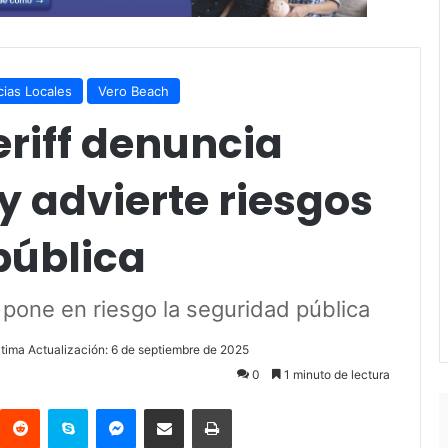
cias Locales
Vero Beach
riff denuncia
 y advierte riesgos
pública
 pone en riesgo la seguridad pública
ltima Actualización: 6 de septiembre de 2025
0
1 minuto de lectura
Reddit
Skype
Messenger
Compartir por correo electrónico
Imprimir