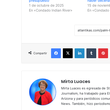
presupuesto
haber decenas
1 de octubre de 2025
15 de noviem
En «Condado Indian River»
En «Condado I
Facebook
X
LinkedIn
Tumblr
Pinterest
Compartir
Mirta Luaces
Mirta Luaces es egresada de St
Journalism, ha trabajado para El
Arizona y para periódicos comun
News. También, hizo periodism