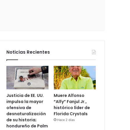
e
c
t
r
ó
n
i
c
Noticias Recientes
o
Justicia de EE. UU.
Muere Alfonso
impulsa la mayor
“Alfy” Fanjul Jr.,
ofensiva de
histórico líder de
desnaturalización
Florida Crystals
de su historia;
Hace 2 días
hondureño de Palm