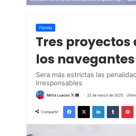
Florida
Tres proyectos 
los navegantes 
Sera más estrictas las penalida
irresponsables
Mirta Luaces
F
S
22 de marzo de 2025
Últim
o
e
Facebook
X
LinkedIn
Tumblr
Pinterest
l
n
Compartir
l
d
o
a
w
n