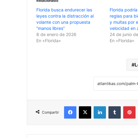
Relacionado
Florida busca endurecer las
Florida podrí
leyes contra la distracción al
reglas para bi
volante con una propuesta
y multas por 
“manos libres”
velocidad en 
8 de enero de 2026
24 de junio d
En «Florida»
En «Florida»
L
Facebook
X
LinkedIn
Tumblr
Pinterest
Compartir