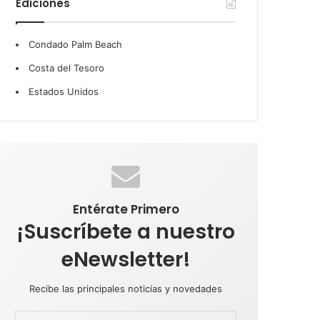
Ediciones
b
e
u
a
s
Condado Palm Beach
o
d
b
g
A
Costa del Tesoro
o
I
e
r
p
Estados Unidos
k
n
a
p
m
Entérate Primero
¡Suscríbete a nuestro
eNewsletter!
Recibe las principales noticias y novedades
E