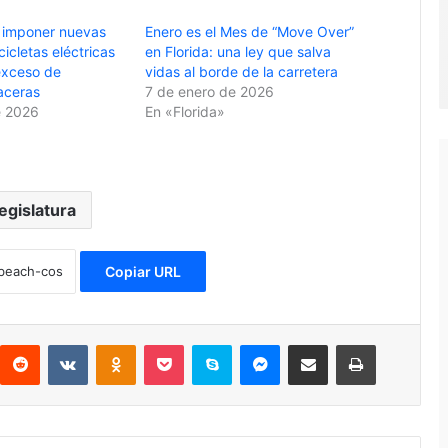
a imponer nuevas
Enero es el Mes de “Move Over”
cicletas eléctricas
en Florida: una ley que salva
exceso de
vidas al borde de la carretera
aceras
7 de enero de 2026
e 2026
En «Florida»
egislatura
Copiar URL
Reddit
VKontakte
Odnoklassniki
Pocket
Skype
Messenger
Compartir por correo electrónico
Imprimir