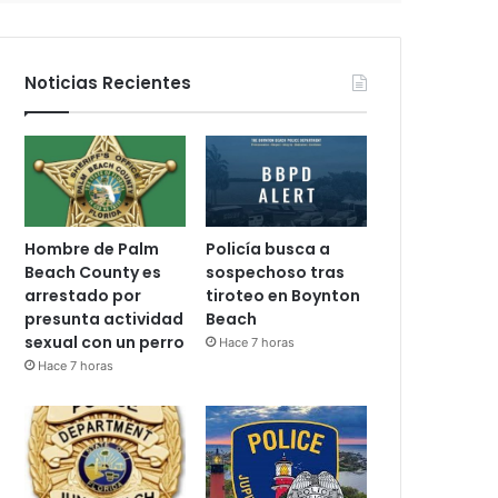
n
i
c
Noticias Recientes
o
Hombre de Palm
Policía busca a
Beach County es
sospechoso tras
arrestado por
tiroteo en Boynton
presunta actividad
Beach
sexual con un perro
Hace 7 horas
Hace 7 horas