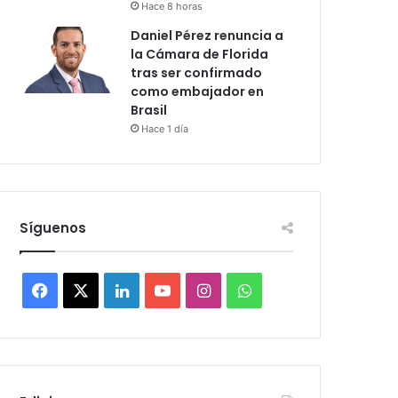
Hace 8 horas
Daniel Pérez renuncia a
la Cámara de Florida
tras ser confirmado
como embajador en
Brasil
Hace 1 día
Síguenos
F
X
L
Y
I
W
a
i
o
n
h
c
n
u
s
a
e
k
T
t
t