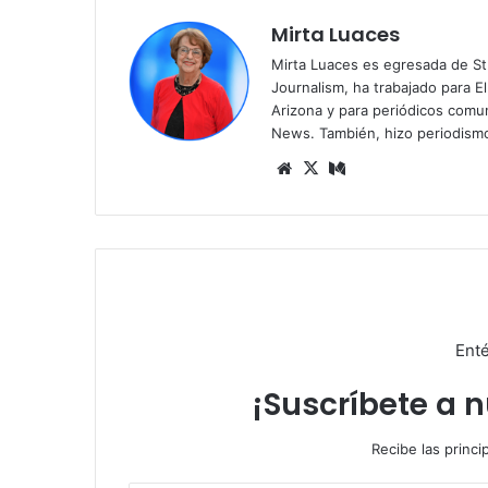
Mirta Luaces
Mirta Luaces es egresada de St
Journalism, ha trabajado para El
Arizona y para periódicos comun
News. También, hizo periodism
Siti
X
Me
o
diu
we
m
b
Enté
¡Suscríbete a 
Recibe las princi