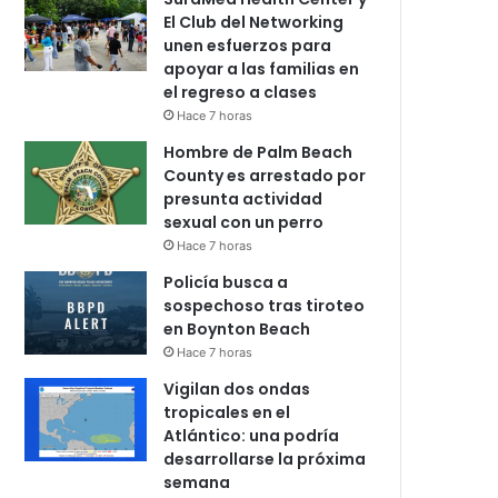
El Club del Networking
unen esfuerzos para
apoyar a las familias en
el regreso a clases
Hace 7 horas
Hombre de Palm Beach
County es arrestado por
presunta actividad
sexual con un perro
Hace 7 horas
Policía busca a
sospechoso tras tiroteo
en Boynton Beach
Hace 7 horas
Vigilan dos ondas
tropicales en el
Atlántico: una podría
desarrollarse la próxima
semana