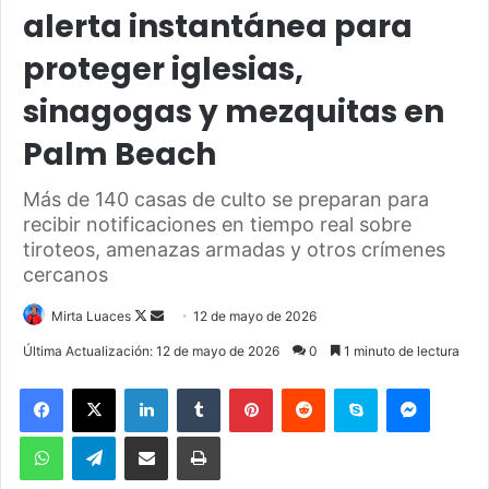
alerta instantánea para
proteger iglesias,
sinagogas y mezquitas en
Palm Beach
Más de 140 casas de culto se preparan para
recibir notificaciones en tiempo real sobre
tiroteos, amenazas armadas y otros crímenes
cercanos
Mirta Luaces
F
S
12 de mayo de 2026
o
e
Última Actualización: 12 de mayo de 2026
0
1 minuto de lectura
l
n
Facebook
X
LinkedIn
Tumblr
Pinterest
Reddit
Skype
Messenger
l
d
o
a
WhatsApp
Telegram
Compartir por correo electrónico
Imprimir
w
n
o
e