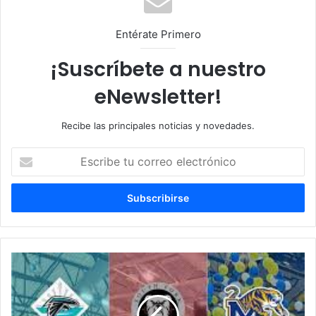
Entérate Primero
¡Suscríbete a nuestro
eNewsletter!
Recibe las principales noticias y novedades.
E
s
c
r
i
b
e
t
O
u
r
c
g
o
u