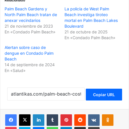
Relacionado
Palm Beach Gardens y
La policía de West Palm
North Palm Beach tratan de
Beach investiga tiroteo
anexar vecindarios
mortal en Palm Beach Lakes
21 de noviembre de 2023
Boulevard
En «Condado Palm Beach»
21 de octubre de 2025
En «Condado Palm Beach»
Alertan sobre caso de
dengue en Condado Palm
Beach
14 de septiembre de 2024
En «Salud»
Copiar URL
Facebook
X
LinkedIn
Tumblr
Pinterest
Reddit
VKontakte
Odnoklassniki
Pocket
Skype
Messenger
WhatsApp
Telegram
Compartir por correo electrónico
Imprimir