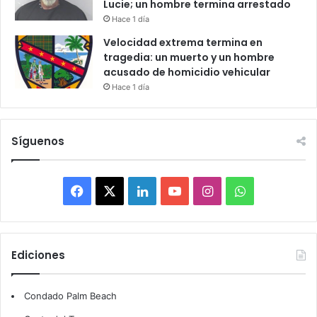
Lucie; un hombre termina arrestado
Hace 1 día
Velocidad extrema termina en
tragedia: un muerto y un hombre
acusado de homicidio vehicular
Hace 1 día
Síguenos
F
X
L
Y
I
W
a
i
o
n
h
c
n
u
s
a
Ediciones
e
k
T
t
t
Condado Palm Beach
b
e
u
a
s