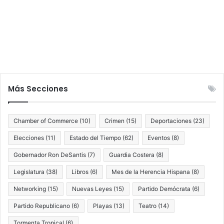
e
s
h
í
c
u
l
o
e
n
Más Secciones
R
i
v
Chamber of Commerce
(10)
Crimen
(15)
Deportaciones
(23)
i
e
Elecciones
(11)
Estado del Tiempo
(62)
Eventos
(8)
r
Gobernador Ron DeSantis
(7)
Guardia Costera
(8)
a
B
Legislatura
(38)
Libros
(6)
Mes de la Herencia Hispana
(8)
e
Networking
(15)
Nuevas Leyes
(15)
Partido Demócrata
(6)
a
c
Partido Republicano
(6)
Playas
(13)
Teatro
(14)
h
Tormenta Tropical
(6)