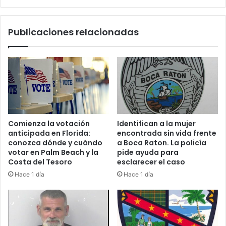
I
e
-
t
9
Publicaciones relacionadas
a
5
s
:
d
a
e
d
M
o
a
l
r
e
t
s
i
c
Comienza la votación
Identifican a la mujer
n
e
anticipada en Florida:
encontrada sin vida frente
C
n
conozca dónde y cuándo
a Boca Raton. La policía
o
t
votar en Palm Beach y la
pide ayuda para
u
e
Costa del Tesoro
esclarecer el caso
n
d
Hace 1 día
Hace 1 día
t
e
y
1
H
6
i
a
g
ñ