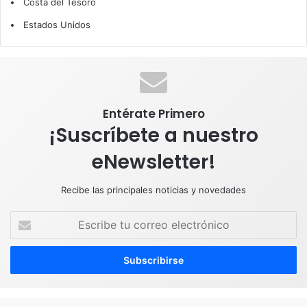
Costa del Tesoro
o
d
b
g
A
Estados Unidos
o
I
e
r
p
k
n
a
p
m
Entérate Primero
¡Suscríbete a nuestro
eNewsletter!
Recibe las principales noticias y novedades
E
s
c
r
i
b
e