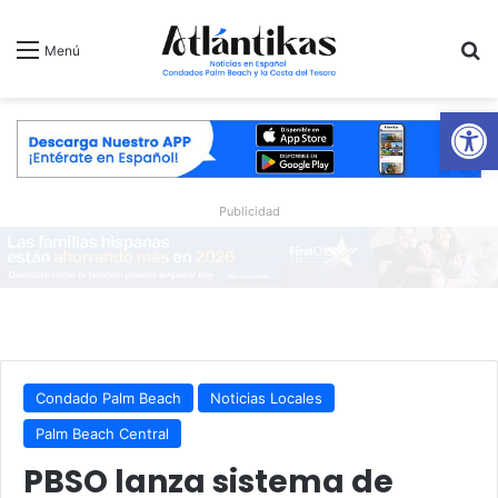
B
Menú
Ab
Publicidad
Condado Palm Beach
Noticias Locales
Palm Beach Central
PBSO lanza sistema de