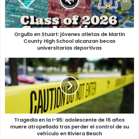
r
l
r
l
e
o
o
e
e
n
l
Orgullo en Stuart: jóvenes atletas de Martin
S
e
County High School alcanzan becas
t
c
u
universitarias deportivas
t
a
r
r
T
ó
t
r
n
:
a
i
j
g
c
ó
e
o
v
d
e
i
n
a
e
e
s
Tragedia en la I-95: adolescente de 16 años
n
a
muere atropellada tras perder el control de su
l
t
a
vehículo en Riviera Beach
l