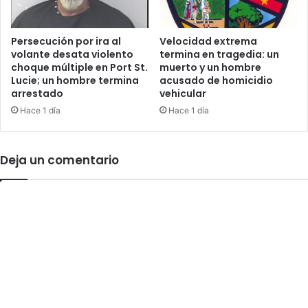
h
o
S
s
c
m
Persecución por ira al
Velocidad extrema
h
volante desata violento
termina en tragedia: un
u
o
choque múltiple en Port St.
muerto y un hombre
e
Lucie; un hombre termina
acusado de homicidio
o
r
arrestado
vehicular
l
e
a
Hace 1 día
Hace 1 día
a
l
t
c
r
a
o
Deja un comentario
n
p
z
e
a
l
n
l
b
a
e
d
c
a
a
t
s
r
u
a