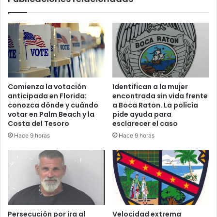
p
r
o
e
r
r
u
e
n
s
t
u
r
l
e
t
Comienza la votación
Identifican a la mujer
n
a
anticipada en Florida:
encontrada sin vida frente
d
h
conozca dónde y cuándo
a Boca Raton. La policía
e
e
votar en Palm Beach y la
pide ayuda para
c
r
Costa del Tesoro
esclarecer el caso
a
i
Hace 9 horas
Hace 9 horas
r
d
g
o
a
t
e
r
n
a
W
s
e
a
s
c
Persecución por ira al
Velocidad extrema