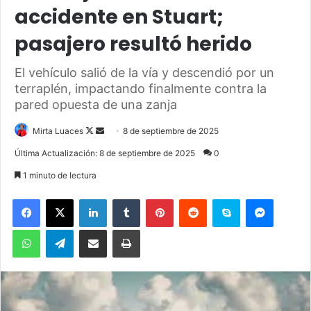
accidente en Stuart;
pasajero resultó herido
El vehículo salió de la vía y descendió por un
terraplén, impactando finalmente contra la
pared opuesta de una zanja
Mirta Luaces
F
S
8 de septiembre de 2025
o
e
Última Actualización: 8 de septiembre de 2025
0
l
n
1 minuto de lectura
l
d
o
a
Facebook
X
LinkedIn
Tumblr
Pinterest
Reddit
Skype
Messenger
w
n
WhatsApp
Telegram
Compartir por correo electrónico
Imprimir
o
e
n
m
X
a
i
l