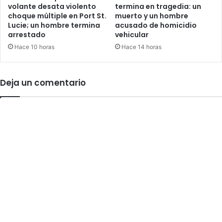
t
volante desata violento
termina en tragedia: un
c
choque múltiple en Port St.
muerto y un hombre
P
i
Lucie; un hombre termina
acusado de homicidio
a
d
arrestado
vehicular
l
e
m
Hace 10 horas
Hace 14 horas
n
B
t
e
e
a
e
Deja un comentario
c
n
h
c
a
n
a
l
d
e
B
o
c
a
R