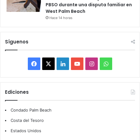
PBSO durante una disputa familiar en
West Palm Beach
Hace 14 horas
Síguenos
F
X
L
Y
I
W
a
i
o
n
h
c
n
u
s
a
Ediciones
e
k
T
t
t
Condado Palm Beach
b
e
u
a
s
Costa del Tesoro
o
d
b
g
A
Estados Unidos
o
I
e
r
p