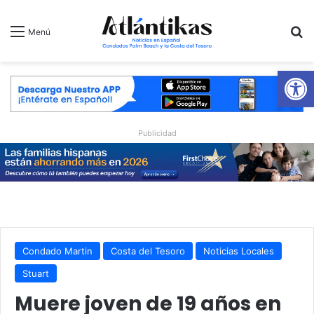
B
Menú
Ab
Publicidad
Condado Martin
Costa del Tesoro
Noticias Locales
Stuart
Muere joven de 19 años en