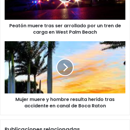
r
n
e
m
o
u
e
e
l
Peatón muere tras ser arrollado por un tren de
r
e
carga en West Palm Beach
e
c
t
t
r
M
r
a
u
ó
s
j
n
s
e
i
e
r
c
r
m
o
a
u
r
e
r
r
o
Mujer muere y hombre resulta herido tras
e
l
accidente en canal de Boca Raton
y
l
h
a
o
d
m
Publicaciones relacionadas
o
b