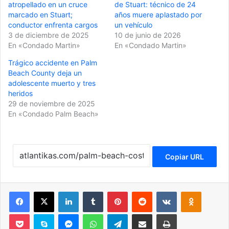
atropellado en un cruce
de Stuart: técnico de 24
marcado en Stuart;
años muere aplastado por
conductor enfrenta cargos
un vehículo
3 de diciembre de 2025
10 de junio de 2026
En «Condado Martin»
En «Condado Martin»
Trágico accidente en Palm
Beach County deja un
adolescente muerto y tres
heridos
29 de noviembre de 2025
En «Condado Palm Beach»
Copiar URL
Facebook
X
LinkedIn
Tumblr
Pinterest
Reddit
VKontakte
Odnoklassniki
Pocket
Skype
Messenger
WhatsApp
Telegram
Compartir por correo electrónico
Imprimir