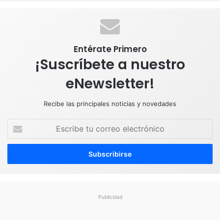
k
n
a
p
m
Entérate Primero
¡Suscríbete a nuestro
eNewsletter!
Recibe las principales noticias y novedades
E
s
c
r
i
b
e
t
Publicidad
u
c