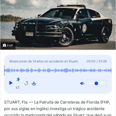
FHP
Muere joven de 19 años en accidente en Stuart;
00:00
/
01:26
pasajero resultó herido
x1
STUART, Fla. — La Patrulla de Carreteras de Florida (FHP,
por sus siglas en inglés) investiga un trágico accidente
ocurrido la madrugada del sábado en Stuart, que dejó a un