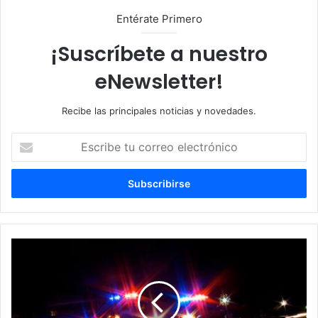
Entérate Primero
¡Suscríbete a nuestro
eNewsletter!
Recibe las principales noticias y novedades.
E
s
c
r
i
b
e
t
P
u
e
c
a
o
t
r
ó