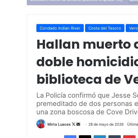
Condado Indian River
Costa del Tesoro
Vero
Hallan muerto 
doble homicidio
biblioteca de V
La Policía confirmó que Jesse Sc
premeditado de dos personas en
una zona boscosa de Cove Driv
Mirta Luaces
F
S
28 de mayo de 2026
Últim
o
e
Facebook
X
LinkedIn
Tumblr
Pinterest