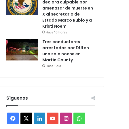
declara culpable por
amenazar de muerte en
X al secretario de
Estado Marco Rubio y a
Kristi Noem
Hace 16 horas
Tres conductores
arrestados por DUI en
una sola noche en
Martin County
Hace 1 día
Síguenos
F
X
L
Y
I
W