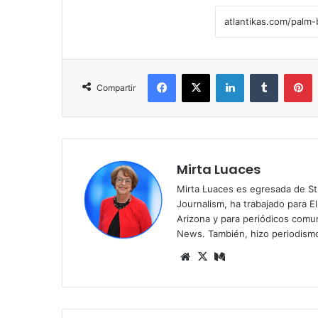
Facebook
X
LinkedIn
Tumblr
Pinterest
Compartir
Mirta Luaces
Mirta Luaces es egresada de St
Journalism, ha trabajado para El
Arizona y para periódicos comun
News. También, hizo periodism
Siti
X
Me
o
diu
we
m
b