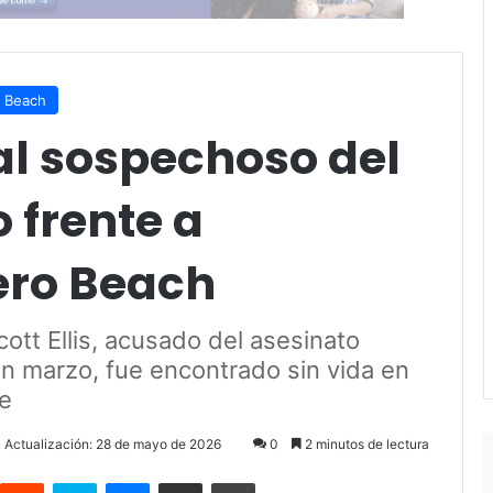
 Beach
al sospechoso del
 frente a
ero Beach
ott Ellis, acusado del asesinato
 marzo, fue encontrado sin vida en
e
a Actualización: 28 de mayo de 2026
0
2 minutos de lectura
Reddit
Skype
Messenger
Compartir por correo electrónico
Imprimir