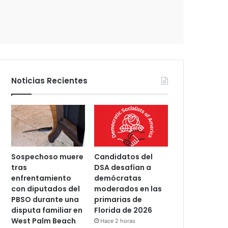
c
t
r
ó
n
i
c
Noticias Recientes
o
Sospechoso muere
Candidatos del
tras
DSA desafían a
enfrentamiento
demócratas
con diputados del
moderados en las
PBSO durante una
primarias de
disputa familiar en
Florida de 2026
West Palm Beach
Hace 2 horas