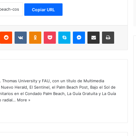
Copiar URL
Reddit
VKontakte
Odnoklassniki
Pocket
Skype
Messenger
Compartir por correo electrónico
Imprimir
. Thomas University y FAU, con un título de Multimedia
 Nuevo Herald, El Sentinel, el Palm Beach Post, Bajo el Sol de
itarios en el Condado Palm Beach, La Guía Gratuita y La Guía
o radial…
More »