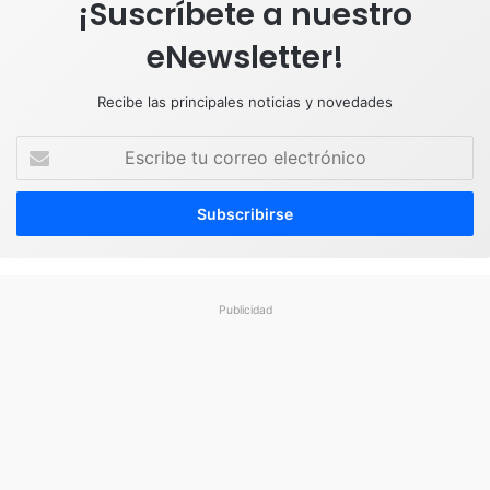
¡Suscríbete a nuestro
eNewsletter!
Recibe las principales noticias y novedades
E
s
c
r
i
b
e
t
Publicidad
u
c
o
r
r
e
o