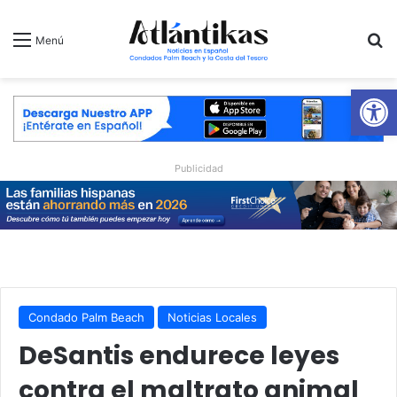
B
Menú
Ab
Publicidad
Condado Palm Beach
Noticias Locales
DeSantis endurece leyes
contra el maltrato animal