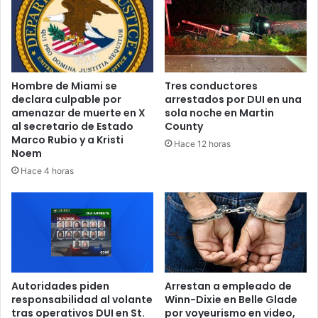
v
:
e
c
n
i
e
n
s
c
a
Hombre de Miami se
Tres conductores
o
t
declara culpable por
arrestados por DUI en una
e
l
amenazar de muerte en X
sola noche en Martin
x
e
al secretario de Estado
County
t
t
Marco Rubio y a Kristi
Hace 12 horas
r
a
Noem
a
s
Hace 4 horas
n
d
j
e
e
M
r
a
o
r
s
t
a
i
c
Autoridades piden
Arrestan a empleado de
n
u
responsabilidad al volante
Winn-Dixie en Belle Glade
C
tras operativos DUI en St.
por voyeurismo en video,
s
o