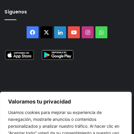
Síguenos
Facebook
X
LinkedIn
YouTube
Instagram
WhatsApp
Valoramos tu privacidad
© 2026, Atlántikas LLC. Todos los derechos reservados. Prohibida
Usamos cookies para mejorar su experiencia de
su reproducción total o parcial, así como su traducción a cualquier
navegación, mostrarle anuncios o contenidos
idioma sin nuestra autorización escrita.
personalizados y analizar nuestro tráfico. Al hacer clic en
“Aceptar todo” usted da su consentimiento a nuestro uso