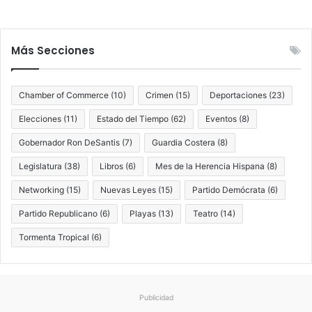
e
a
p
c
o
i
r
Más Secciones
ó
t
n
i
s
v
Chamber of Commerce
(10)
Crimen
(15)
Deportaciones
(23)
o
a
b
s
Elecciones
(11)
Estado del Tiempo
(62)
Eventos
(8)
r
Gobernador Ron DeSantis
(7)
Guardia Costera
(8)
e
c
Legislatura
(38)
Libros
(6)
Mes de la Herencia Hispana
(8)
a
r
Networking
(15)
Nuevas Leyes
(15)
Partido Demócrata
(6)
g
Partido Republicano
(6)
Playas
(13)
Teatro
(14)
a
d
Tormenta Tropical
(6)
a
Publicidad