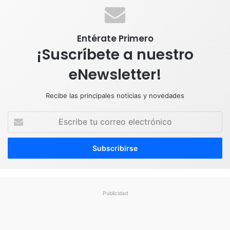
k
n
a
p
m
Entérate Primero
¡Suscríbete a nuestro
eNewsletter!
Recibe las principales noticias y novedades
E
s
c
r
i
b
e
t
Publicidad
u
c
o