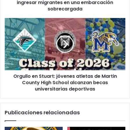
c
f
ingresar migrantes en una embarcación
t
i
sobrecargada
r
c
ó
o
O
n
h
r
i
u
g
c
m
u
o
a
l
n
l
o
o
f
e
r
n
e
Orgullo en Stuart: jóvenes atletas de Martin
S
n
County High School alcanzan becas
t
t
u
universitarias deportivas
e
a
a
r
M
t
i
Publicaciones relacionadas
:
a
j
m
ó
i