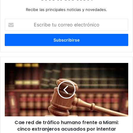
Recibe las principales noticias y novedades.
E
s
c
r
i
b
e
t
C
u
a
c
e
o
r
r
e
r
d
e
d
o
e
e
t
l
Cae red de tráfico humano frente a Miami:
r
e
cinco extranjeros acusados por intentar
á