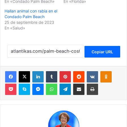
En «Condado Palm Beach»
En «Florida»
Hallan animal con rabia en el
Condado Palm Beach
25 de septiembre de 2023
En «Salud»
Copiar URL
Facebook
X
LinkedIn
Tumblr
Pinterest
Reddit
VKontakte
Odnoklassniki
Pocket
Skype
Messenger
WhatsApp
Telegram
Compartir por correo electrónico
Imprimir