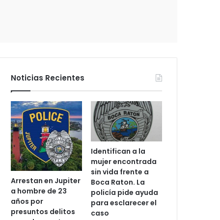
c
t
r
ó
n
i
c
Noticias Recientes
o
Identifican a la
mujer encontrada
sin vida frente a
Arrestan en Jupiter
Boca Raton. La
a hombre de 23
policía pide ayuda
años por
para esclarecer el
presuntos delitos
caso