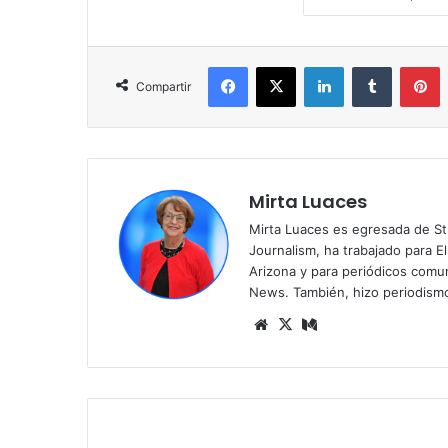
Facebook
X
LinkedIn
Tumblr
Pinterest
Compartir
Mirta Luaces
Mirta Luaces es egresada de St
Journalism, ha trabajado para El
Arizona y para periódicos comun
News. También, hizo periodism
Siti
X
Me
o
diu
we
m
b