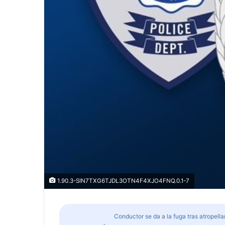
1.90.3-SIN7TXG6TJDL3OTN4F4XJO4FNQ.0.1-7
Conductor se da a la fuga tras atropella