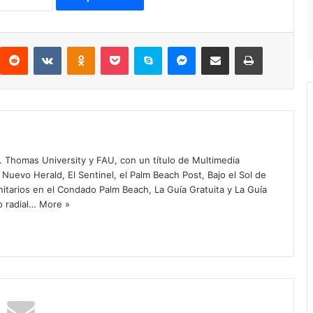
Reddit
VKontakte
Odnoklassniki
Pocket
Skype
Messenger
Compartir por correo electrónico
Imprimir
. Thomas University y FAU, con un título de Multimedia
 Nuevo Herald, El Sentinel, el Palm Beach Post, Bajo el Sol de
itarios en el Condado Palm Beach, La Guía Gratuita y La Guía
o radial…
More »