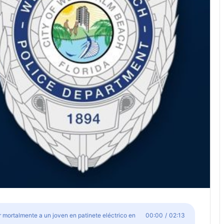
r mortalmente a un joven en patinete eléctrico en
00:00
/
02:13