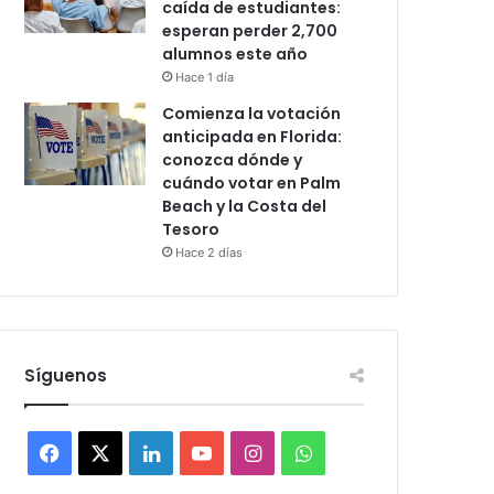
caída de estudiantes:
esperan perder 2,700
alumnos este año
Hace 1 día
Comienza la votación
anticipada en Florida:
conozca dónde y
cuándo votar en Palm
Beach y la Costa del
Tesoro
Hace 2 días
Síguenos
F
X
L
Y
I
W