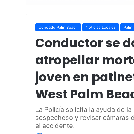
Condado Palm Beach
Noticias Locales
Palm 
Conductor se da
atropellar mor
joven en patine
West Palm Bea
La Policía solicita la ayuda de l
sospechoso y revisar cámaras d
el accidente.