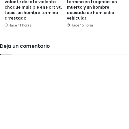
t
volante desata violento
termina en tragedia: un
a
choque múltiple en Port St.
muerto y un hombre
.
l
Lucie; un hombre termina
acusado de homicidio
L
m
arrestado
vehicular
u
B
c
Hace 11 horas
Hace 15 horas
e
i
a
e
c
h
Deja un comentario
d
e
j
a
c
i
n
c
o
a
r
r
e
s