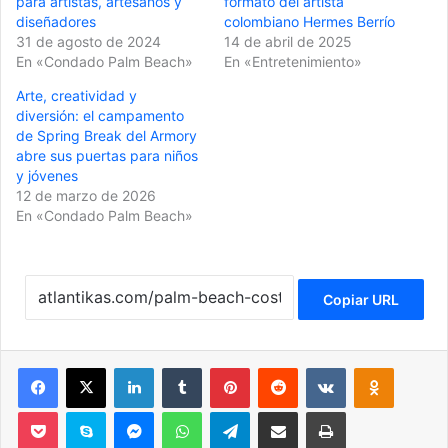
para artistas, artesanos y
formato del artista
diseñadores
colombiano Hermes Berrío
31 de agosto de 2024
14 de abril de 2025
En «Condado Palm Beach»
En «Entretenimiento»
Arte, creatividad y
diversión: el campamento
de Spring Break del Armory
abre sus puertas para niños
y jóvenes
12 de marzo de 2026
En «Condado Palm Beach»
Copiar URL
Facebook
X
LinkedIn
Tumblr
Pinterest
Reddit
VKontakte
Odnoklassniki
Pocket
Skype
Messenger
WhatsApp
Telegram
Compartir por correo electrónico
Imprimir