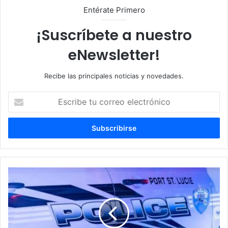
Entérate Primero
¡Suscríbete a nuestro
eNewsletter!
Recibe las principales noticias y novedades.
E
s
c
r
i
b
e
t
I
u
n
c
v
o
e
r
s
r
t