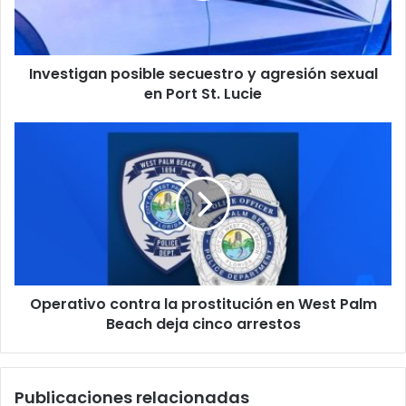
e
i
o
g
e
a
l
Investigan posible secuestro y agresión sexual
n
e
en Port St. Lucie
p
c
o
t
s
O
r
i
p
ó
b
e
n
l
r
i
e
a
c
s
t
o
e
i
c
v
u
o
e
Operativo contra la prostitución en West Palm
c
s
Beach deja cinco arrestos
o
t
n
r
t
o
r
Publicaciones relacionadas
y
a