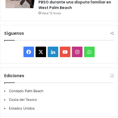
PBSO durante una disputa familiar en
West Palm Beach
Hace 15 horas
Síguenos
F
X
L
Y
I
W
a
i
o
n
h
c
n
u
s
a
Ediciones
e
k
T
t
t
Condado Palm Beach
b
e
u
a
s
Costa del Tesoro
o
d
b
g
A
Estados Unidos
o
I
e
r
p