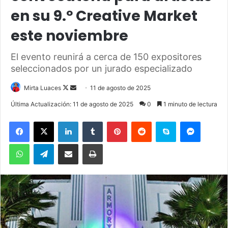
en su 9.º Creative Market
este noviembre
El evento reunirá a cerca de 150 expositores
seleccionados por un jurado especializado
Mirta Luaces
F
S
11 de agosto de 2025
o
e
Última Actualización: 11 de agosto de 2025
0
1 minuto de lectura
l
n
Facebook
X
LinkedIn
Tumblr
Pinterest
Reddit
Skype
Messenger
l
d
o
a
WhatsApp
Telegram
Compartir por correo electrónico
Imprimir
w
n
o
e
n
m
X
a
i
l