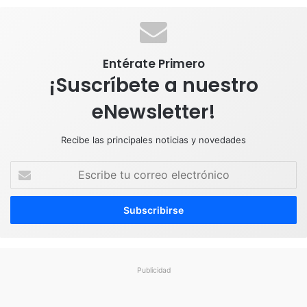
k
n
a
p
m
Entérate Primero
¡Suscríbete a nuestro
eNewsletter!
Recibe las principales noticias y novedades
E
s
c
r
i
b
e
t
Publicidad
u
c