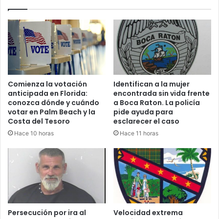
a
l
g
a
r
p
e
r
s
o
i
s
ó
t
n
i
Comienza la votación
Identifican a la mujer
s
t
anticipada en Florida:
encontrada sin vida frente
e
u
conozca dónde y cuándo
a Boca Raton. La policía
x
c
votar en Palm Beach y la
pide ayuda para
u
i
Costa del Tesoro
esclarecer el caso
a
ó
Hace 10 horas
Hace 11 horas
l
n
e
e
n
n
P
W
o
e
r
s
t
t
S
P
Persecución por ira al
Velocidad extrema