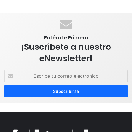
Entérate Primero
¡Suscríbete a nuestro
eNewsletter!
E
s
c
r
i
b
e
t
u
c