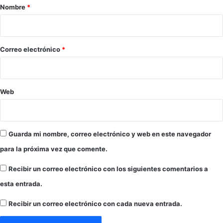
r
a
Nombre
*
r
i
s
o
e
a
*
Correo electrónico
*
c
i
e
r
Web
t
a
e
d
Guarda mi nombre, correo electrónico y web en este navegador
a
para la próxima vez que comente.
d
?
Recibir un correo electrónico con los siguientes comentarios a
esta entrada.
Recibir un correo electrónico con cada nueva entrada.