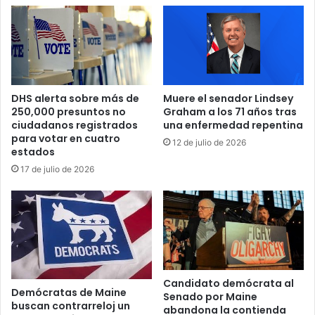
"
a
d
t
e
r
E
o
E
p
.
i
U
DHS alerta sobre más de
Muere el senador Lindsey
c
U
250,000 presuntos no
Graham a los 71 años tras
a
.
ciudadanos registrados
una enfermedad repentina
l
a
para votar en cuatro
12 de julio de 2026
K
d
estados
a
e
17 de julio de 2026
t
b
i
a
a
t
y
e
G
:
e
¿
r
D
t
e
Candidato demócrata al
Demócratas de Maine
r
Senado por Maine
b
buscan contrarreloj un
abandona la contienda
e
e