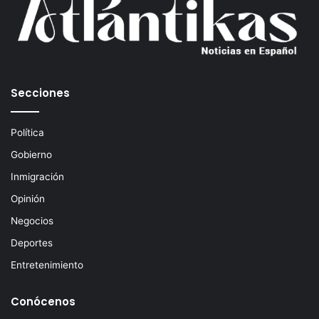
o
r
r
e
o
e
Secciones
l
e
c
Política
t
Gobierno
r
ó
Inmigración
n
Opinión
i
c
Negocios
o
Deportes
Entretenimiento
Conócenos