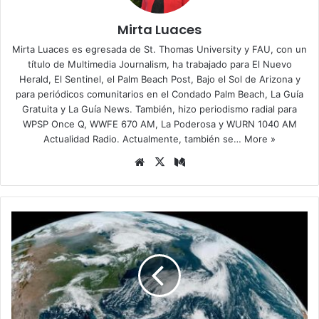
Mirta Luaces
Mirta Luaces es egresada de St. Thomas University y FAU, con un
título de Multimedia Journalism, ha trabajado para El Nuevo
Herald, El Sentinel, el Palm Beach Post, Bajo el Sol de Arizona y
para periódicos comunitarios en el Condado Palm Beach, La Guía
Gratuita y La Guía News. También, hizo periodismo radial para
WPSP Once Q, WWFE 670 AM, La Poderosa y WURN 1040 AM
Actualidad Radio. Actualmente, también se…
More »
Siti
X
Me
o
diu
we
m
b
S
e
f
o
r
m
a