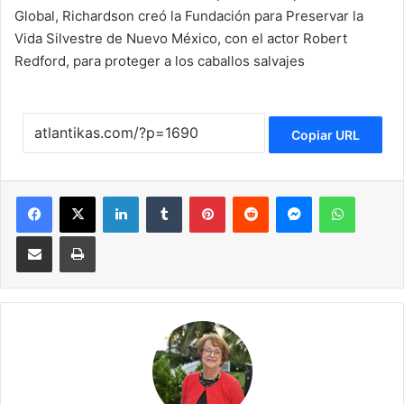
Global, Richardson creó la Fundación para Preservar la
Vida Silvestre de Nuevo México, con el actor Robert
Redford, para proteger a los caballos salvajes
Copiar URL
Facebook
X
LinkedIn
Tumblr
Pinterest
Reddit
Messenger
WhatsApp
Compartir via Email
Imprimir