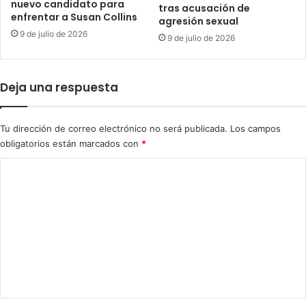
nuevo candidato para
tras acusación de
s
r
enfrentar a Susan Collins
agresión sexual
i
í
9 de julio de 2026
s
9 de julio de 2026
a
t
n
e
l
f
o
Deja una respuesta
o
s
r
p
t
o
Tu dirección de correo electrónico no será publicada.
Los campos
a
l
obligatorios están marcados con
*
l
í
e
C
t
c
i
o
i
c
m
d
o
a
s
e
r
n
e
t
t
i
a
r