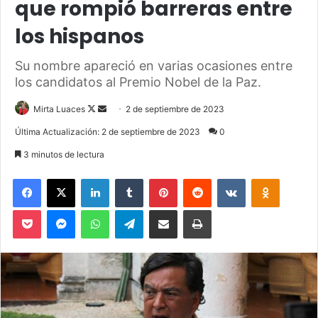
que rompió barreras entre
los hispanos
Su nombre apareció en varias ocasiones entre
los candidatos al Premio Nobel de la Paz.
Mirta Luaces
F
S
2 de septiembre de 2023
o
e
Última Actualización: 2 de septiembre de 2023
0
l
n
3 minutos de lectura
l
d
o
a
Facebook
X
LinkedIn
Tumblr
Pinterest
Reddit
VKontakte
Odnoklassniki
w
n
Pocket
Messenger
WhatsApp
Telegram
Compartir via Email
Imprimir
o
e
n
m
X
a
i
l