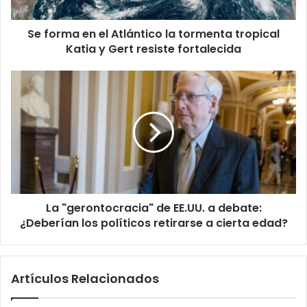
e
n
Se forma en el Atlántico la tormenta tropical
e
Katia y Gert resiste fortalecida
l
A
t
L
l
a
á
"
n
g
t
e
i
r
c
o
o
n
l
t
a
La "gerontocracia" de EE.UU. a debate:
o
t
¿Deberían los políticos retirarse a cierta edad?
c
o
r
r
a
m
c
Artículos Relacionados
e
i
n
a
t