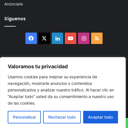
Anúnciate
Síguenos
Facebook
X
LinkedIn
YouTube
Instagram
RSS
Valoramos tu privacidad
© 2026, Atlántikas LLC. Todos los derechos reservados. Prohibida
Usamos cookies para mejorar su experiencia de
su reproducción total o parcial, así como su traducción a cualquier
navegación, mostrarle anuncios o contenidos
idioma sin nuestra autorización escrita.
personalizados y analizar nuestro tráfico. Al hacer clic en
“Aceptar todo” usted da su consentimiento a nuestro uso
Política de Privacidad
Términos y Condiciones
Accesibilidad
de las cookies.
Cookie
Mapa
Personalizar
Rechazar todo
Aceptar todo