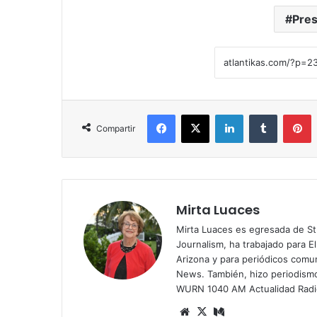
Pres
Facebook
X
LinkedIn
Tumblr
Pinterest
Compartir
Mirta Luaces
Mirta Luaces es egresada de St
Journalism, ha trabajado para El
Arizona y para periódicos comun
News. También, hizo periodism
WURN 1040 AM Actualidad Radi
Siti
X
Me