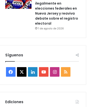
ilegalmente en
elecciones federales en
Nueva Jersey y reaviva
debate sobre el registro
electoral
1 de agosto de 2026
Síguenos
F
X
L
Y
I
R
a
i
o
n
S
c
n
u
s
S
e
k
T
t
Ediciones