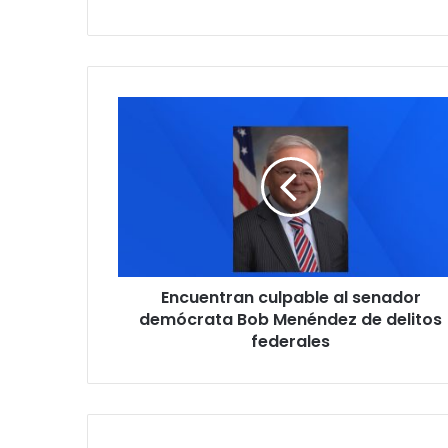
o
diu
we
m
b
E
n
c
u
e
n
t
r
a
Encuentran culpable al senador
n
demócrata Bob Menéndez de delitos
c
u
federales
l
p
a
b
l