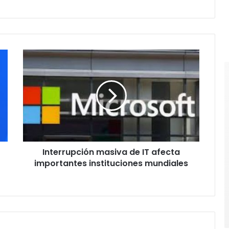
I
n
t
e
r
r
u
p
c
Interrupción masiva de IT afecta
i
importantes instituciones mundiales
ó
n
m
a
s
i
v