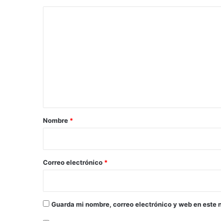
b
C
M
e
o
n
m
é
n
e
d
n
e
z
t
d
a
e
r
d
Nombre
*
e
i
l
o
i
t
*
Correo electrónico
*
o
s
f
e
Guarda mi nombre, correo electrónico y web en este 
d