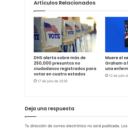
Artículos Relacionados
e
a
l
s
e
n
a
d
o
DHS alerta sobre más de
Muere el s
r
250,000 presuntos no
Graham a l
d
ciudadanos registrados para
una enfer
e
votar en cuatro estados
12 de julio 
m
17 de julio de 2026
ó
c
r
a
t
Deja una respuesta
a
B
o
Tu dirección de correo electrónico no será publicada.
Los