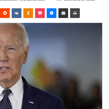
Reddit
VKontakte
Odnoklassniki
Pocket
Messenger
Compartir via Email
Imprimir