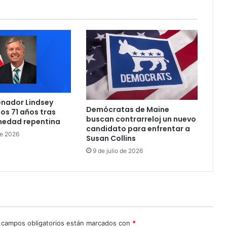
a
d
e
I
T
a
f
e
c
enador Lindsey
t
Demócratas de Maine
os 71 años tras
a
buscan contrarreloj un nuevo
medad repentina
i
candidato para enfrentar a
de 2026
m
Susan Collins
p
9 de julio de 2026
o
r
t
a
n
t
e
 campos obligatorios están marcados con
*