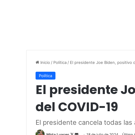
Inicio
/
Política
/
El presidente Joe Biden, positivo
Política
El presidente Jo
del COVID-19
El presidente cancela todas las
Mirta Luaces
F
S
18 de julio de 2024
Última 