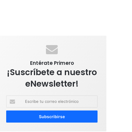
Entérate Primero
¡Suscríbete a nuestro
eNewsletter!
E
s
c
r
i
b