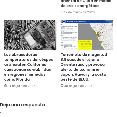
oriental de Cuba en medio
o
n
de crisis energética
m
n
17 de marzo de 2026
b
e
i
g
a
o
n
c
a
i
p
a
o
d
r
o
Las abrasadoras
Terremoto de magnitud
c
r
temperaturas del césped
8.8 sacude el Lejano
o
artificial en California
Oriente ruso y provoca
d
cuestionan su viabilidad
alerta de tsunami en
n
e
en regiones húmedas
Japón, Hawái y la costa
t
E
como Florida
oeste de EE.UU.
r
E
a
31 de julio de 2025
30 de julio de 2025
.
b
U
a
U
n
.
Deja una respuesta
d
q
o
u