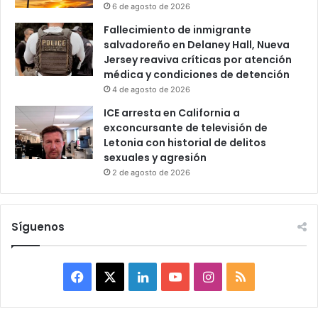
6 de agosto de 2026
Fallecimiento de inmigrante
salvadoreño en Delaney Hall, Nueva
Jersey reaviva críticas por atención
médica y condiciones de detención
4 de agosto de 2026
ICE arresta en California a
exconcursante de televisión de
Letonia con historial de delitos
sexuales y agresión
2 de agosto de 2026
Síguenos
F
X
L
Y
I
R
a
i
o
n
S