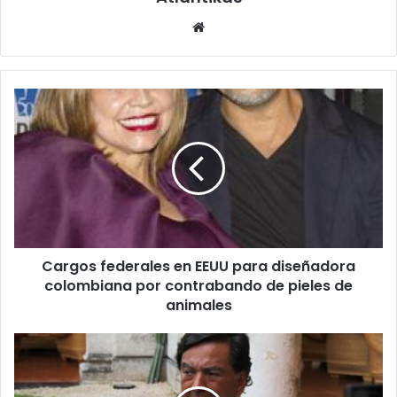
Siti
o
we
b
C
a
r
g
o
s
f
e
d
Cargos federales en EEUU para diseñadora
e
colombiana por contrabando de pieles de
r
a
animales
l
e
M
s
u
e
e
n