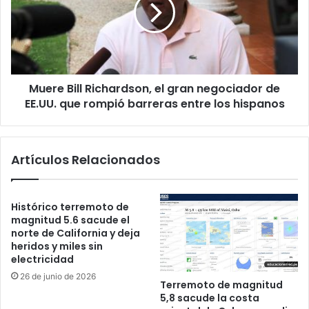
r
E
e
E
B
U
i
U
l
p
l
a
Muere Bill Richardson, el gran negociador de
R
r
EE.UU. que rompió barreras entre los hispanos
i
a
c
d
h
i
a
Artículos Relacionados
s
r
e
d
ñ
s
a
o
Histórico terremoto de
d
n
magnitud 5.6 sacude el
o
norte de California y deja
,
r
heridos y miles sin
e
electricidad
a
l
c
g
26 de junio de 2026
Terremoto de magnitud
o
r
5,8 sacude la costa
l
a