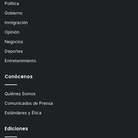
c
Política
t
Gobierno
r
ó
Inmigración
n
Opinión
i
c
Negocios
o
Deportes
Entretenimiento
Conócenos
Quiénes Somos
Comunicados de Prensa
Estándares y Ética
Ediciones