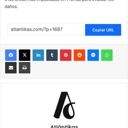
daños.
Copiar URL
Facebook
X
LinkedIn
Tumblr
Pinterest
Reddit
Messenger
WhatsApp
Compartir via Email
Imprimir
Atlántikas