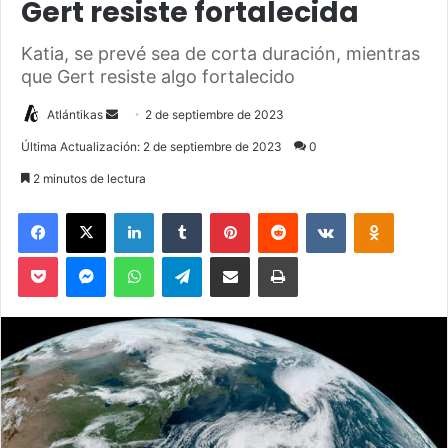
Gert resiste fortalecida
Katia, se prevé sea de corta duración, mientras
que Gert resiste algo fortalecido
Atlántikas
S
2 de septiembre de 2023
e
Última Actualización: 2 de septiembre de 2023
0
n
2 minutos de lectura
d
a
Facebook
X
LinkedIn
Tumblr
Pinterest
Reddit
VKontakte
Odnoklassniki
n
Pocket
Messenger
WhatsApp
Telegram
Compartir via Email
Imprimir
e
m
a
i
l