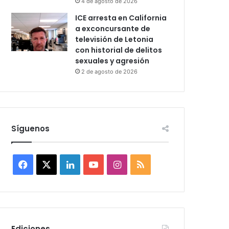
4 de agosto de 2026
ICE arresta en California
a exconcursante de
televisión de Letonia
con historial de delitos
sexuales y agresión
2 de agosto de 2026
Síguenos
F
X
L
Y
I
R
a
i
o
n
S
c
n
u
s
S
e
k
T
t
Ediciones