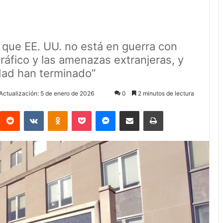
 que EE. UU. no está en guerra con
ráfico y las amenazas extranjeras, y
idad han terminado”
Actualización: 5 de enero de 2026
0
2 minutos de lectura
Reddit
VKontakte
Odnoklassniki
Pocket
Messenger
Compartir via Email
Imprimir