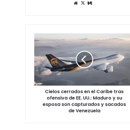
Siti
X
Me
o
diu
we
m
b
C
i
e
l
o
s
c
e
r
Cielos cerrados en el Caribe tras
r
ofensiva de EE. UU.: Maduro y su
a
d
esposa son capturados y sacados
o
de Venezuela
s
e
n