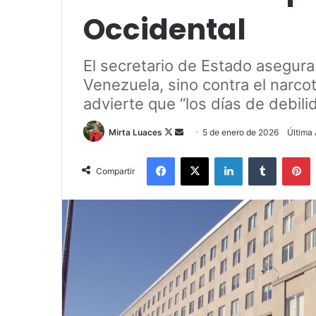
Occidental
El secretario de Estado asegura
Venezuela, sino contra el narcot
advierte que “los días de debil
Mirta Luaces
F
S
5 de enero de 2026
Última 
o
e
Facebook
X
LinkedIn
Tumblr
Pinterest
l
n
Compartir
l
d
o
a
w
n
o
e
n
m
X
a
i
l