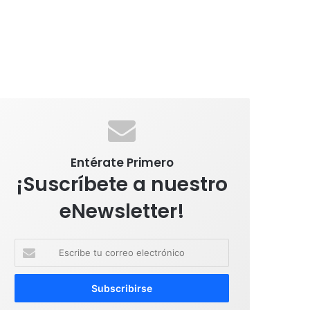
Entérate Primero
¡Suscríbete a nuestro
eNewsletter!
E
s
c
r
i