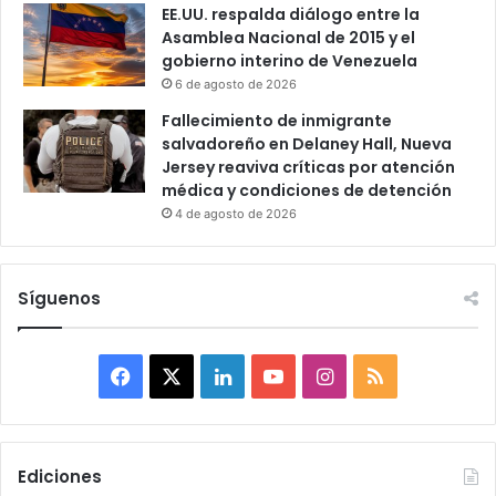
EE.UU. respalda diálogo entre la
Asamblea Nacional de 2015 y el
gobierno interino de Venezuela
6 de agosto de 2026
Fallecimiento de inmigrante
salvadoreño en Delaney Hall, Nueva
Jersey reaviva críticas por atención
médica y condiciones de detención
4 de agosto de 2026
Síguenos
F
X
L
Y
I
R
a
i
o
n
S
c
n
u
s
S
Ediciones