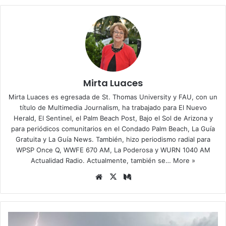
Mirta Luaces
Mirta Luaces es egresada de St. Thomas University y FAU, con un
título de Multimedia Journalism, ha trabajado para El Nuevo
Herald, El Sentinel, el Palm Beach Post, Bajo el Sol de Arizona y
para periódicos comunitarios en el Condado Palm Beach, La Guía
Gratuita y La Guía News. También, hizo periodismo radial para
WPSP Once Q, WWFE 670 AM, La Poderosa y WURN 1040 AM
Actualidad Radio. Actualmente, también se…
More »
Siti
X
Me
o
diu
we
m
b
E