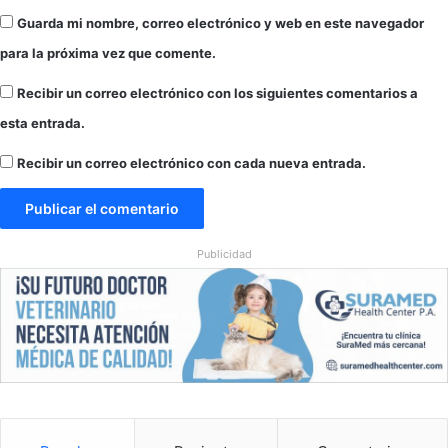
b
Guarda mi nombre, correo electrónico y web en este navegador
i
para la próxima vez que comente.
o
s
Recibir un correo electrónico con los siguientes comentarios a
e
esta entrada.
n
L
Recibir un correo electrónico con cada nueva entrada.
o
s
A
n
g
Publicidad
e
l
e
s