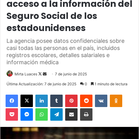
acceso a la información del
Seguro Social de los
estadounidenses
La agencia posee datos confidenciales sobre
casi todas las personas en el país, incluidos
registros escolares, detalles salariales e
información médica
Mirta Luaces
F
S
7 de junio de 2025
o
e
Última Actualización: 7 de junio de 2025
0
1 minuto de lectura
l
n
Facebook
X
LinkedIn
Tumblr
Pinterest
Reddit
VKontakte
Odnoklassniki
l
d
o
a
Pocket
Messenger
WhatsApp
Telegram
Compartir via Email
Imprimir
w
n
o
e
n
m
X
a