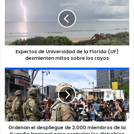
x
p
e
r
t
o
s
d
Expertos de Universidad de la Florida (UF)
e
desmienten mitos sobre los rayos
U
n
i
O
v
r
e
d
r
e
s
n
i
a
d
n
a
e
d
l
d
Ordenan el despliegue de 2,000 miembros de la
d
e
e