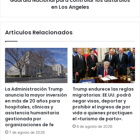
Guardia Nacional para controlar los disturbios
l
s
en Los Angeles
a
p
F
l
l
i
Artículos Relacionados
o
e
r
g
i
u
d
e
a
d
(
e
U
2
F
,
)
0
La Administración Trump
Trump endurece las reglas
d
0
anuncia la mayor inversión
migratorias: EE.UU. podrá
e
0
en más de 20 años para
negar visas, deportar y
s
m
hospitales, clínicas y
prohibir el ingreso de por
m
i
asistencia humanitaria
vida a quienes practiquen
i
e
gestionada por
el «turismo de parto».
e
organizaciones de fe
m
6 de agosto de 2026
n
b
7 de agosto de 2026
t
r