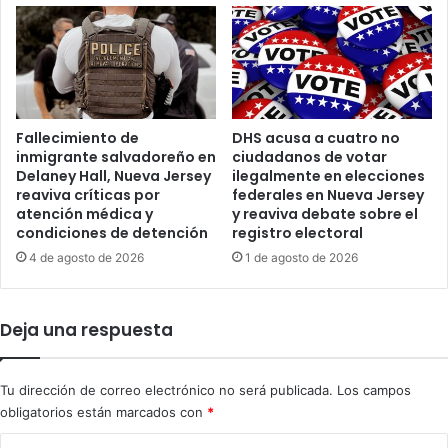
e
o
n
s
m
d
i
e
t
l
o
a
Fallecimiento de
DHS acusa a cuatro no
s
G
inmigrante salvadoreño en
ciudadanos de votar
s
u
Delaney Hall, Nueva Jersey
ilegalmente en elecciones
o
a
reaviva críticas por
federales en Nueva Jersey
b
r
atención médica y
y reaviva debate sobre el
r
d
condiciones de detención
registro electoral
e
i
4 de agosto de 2026
1 de agosto de 2026
l
a
o
N
s
a
r
Deja una respuesta
c
a
i
y
o
o
Tu dirección de correo electrónico no será publicada.
Los campos
n
s
a
obligatorios están marcados con
*
l