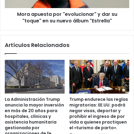
n
e
s
s
i
Mora apuesta por "evolucionar" y dar su
t
ó
"toque" en su nuevo álbum "Estrella"
a
n
p
d
o
e
r
Artículos Relacionados
l
"
a
e
l
v
c
o
a
l
l
u
d
c
e
i
d
o
La Administración Trump
Trump endurece las reglas
e
n
anuncia la mayor inversión
migratorias: EE.UU. podrá
N
a
en más de 20 años para
negar visas, deportar y
u
r
hospitales, clínicas y
prohibir el ingreso de por
e
"
asistencia humanitaria
vida a quienes practiquen
v
y
gestionada por
el «turismo de parto».
a
organizaciones de fe
d