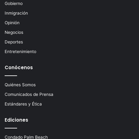
Gobierno
r
ó
Inmigración
n
Opinión
i
c
Negocios
o
Deportes
Entretenimiento
Conócenos
Quiénes Somos
Comunicados de Prensa
Estándares y Ética
Ediciones
Condado Palm Beach