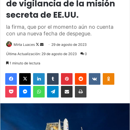
de vigilancia de la misión
secreta de EE.UU.
la firma, que por el momento aún no cuenta
con una nueva fecha de despegue.
Mirta Luaces
F
S
29 de agosto de 2023
o
e
Última Actualización: 29 de agosto de 2023
0
l
n
1 minuto de lectura
l
d
o
a
Facebook
X
LinkedIn
Tumblr
Pinterest
Reddit
VKontakte
Odnoklassniki
w
n
Pocket
Messenger
WhatsApp
Telegram
Compartir via Email
Imprimir
o
e
n
m
X
a
i
l