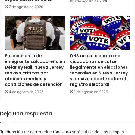
6 de agosto de 2026
Y
a
7 de agosto de 2026
o
r
r
s
k
u
d
"
e
t
b
o
i
q
Fallecimiento de
DHS acusa a cuatro no
d
u
inmigrante salvadoreño en
ciudadanos de votar
o
e
Delaney Hall, Nueva Jersey
ilegalmente en elecciones
a
"
reaviva críticas por
federales en Nueva Jersey
l
e
atención médica y
y reaviva debate sobre el
a
n
condiciones de detención
registro electoral
c
s
4 de agosto de 2026
1 de agosto de 2026
r
u
i
n
s
u
Deja una respuesta
i
e
s
v
m
o
i
Tu dirección de correo electrónico no será publicada.
Los campos
á