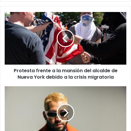
we
m
b
P
r
o
t
e
s
t
a
f
Protesta frente a la mansión del alcalde de
r
Nueva York debido a la crisis migratoria
e
n
t
M
e
o
a
r
l
a
a
a
m
p
a
u