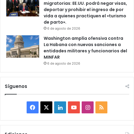
migratorias: EE.UU. podrá negar visas,
deportar y prohibir el ingreso de por
vida a quienes practiquen el «turismo
de parto».
6 de agosto de 2026
Washington amplía ofensiva contra
La Habana con nuevas sanciones a
entidades militares y funcionarios del
MINFAR
6 de agosto de 2026
Síguenos
F
X
L
Y
I
R
a
i
o
n
S
c
n
u
s
S