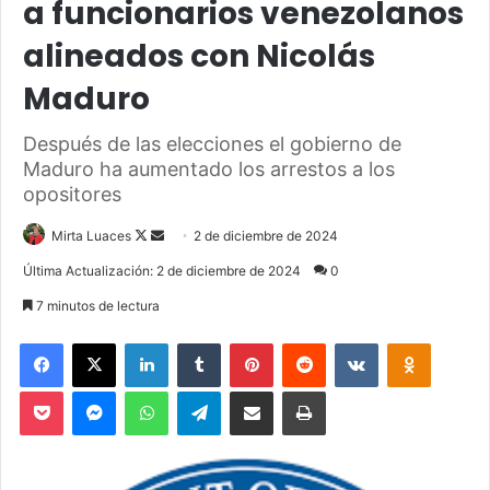
a funcionarios venezolanos
alineados con Nicolás
Maduro
Después de las elecciones el gobierno de
Maduro ha aumentado los arrestos a los
opositores
Mirta Luaces
F
S
2 de diciembre de 2024
o
e
Última Actualización: 2 de diciembre de 2024
0
l
n
7 minutos de lectura
l
d
o
a
Facebook
X
LinkedIn
Tumblr
Pinterest
Reddit
VKontakte
Odnoklassniki
w
n
Pocket
Messenger
WhatsApp
Telegram
Compartir via Email
Imprimir
o
e
n
m
X
a
i