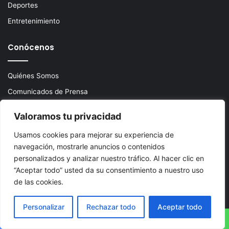
Deportes
Entretenimiento
Conócenos
Quiénes Somos
Comunicados de Prensa
Estándares y Ética
Valoramos tu privacidad
Ediciones
Usamos cookies para mejorar su experiencia de
navegación, mostrarle anuncios o contenidos
personalizados y analizar nuestro tráfico. Al hacer clic en
Condado Palm Beach
“Aceptar todo” usted da su consentimiento a nuestro uso
Costa del Tesoro
de las cookies.
Estados Unidos
Personalizar
Rechazar todo
Aceptar todo
Asistencia