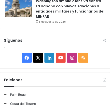
Washington amplía ofensiva contra
La Habana con nuevas sanciones a
entidades militares y funcionarios del
MINFAR
6 de agosto de 2026
Síguenos
F
X
L
Y
I
R
a
i
o
n
S
c
n
u
s
S
Ediciones
e
k
T
t
Palm Beach
b
e
u
a
Costa del Tesoro
o
d
b
g