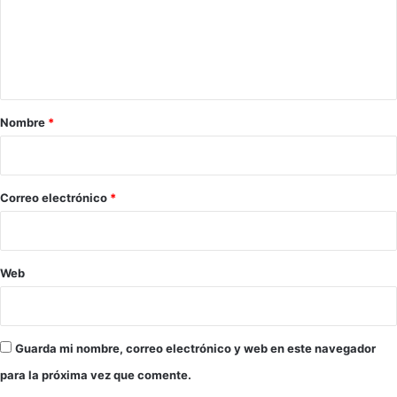
e
H
e
n
e
n
c
a
i
l
t
a
t
a
d
h
o
c
r
Nombre
*
a
i
r
e
o
*
Correo electrónico
*
Web
Guarda mi nombre, correo electrónico y web en este navegador
para la próxima vez que comente.