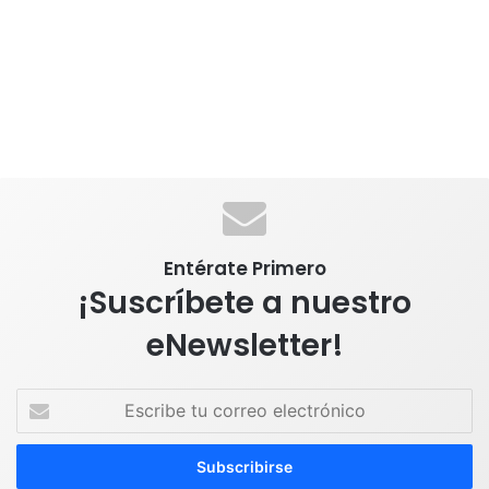
Entérate Primero
¡Suscríbete a nuestro
eNewsletter!
E
s
c
r