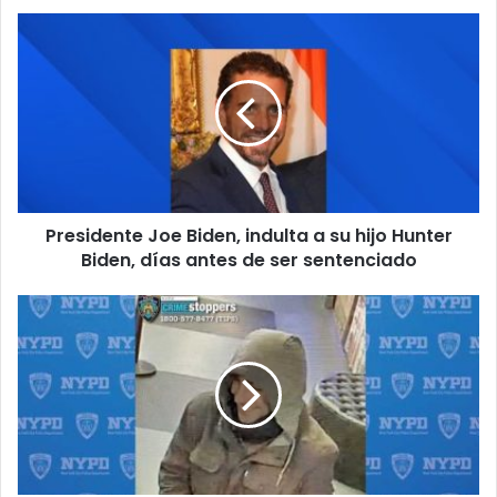
b
P
r
e
s
i
d
e
n
t
Presidente Joe Biden, indulta a su hijo Hunter
e
Biden, días antes de ser sentenciado
J
o
e
B
B
ú
i
s
d
q
e
u
n
e
,
d
i
a
n
m