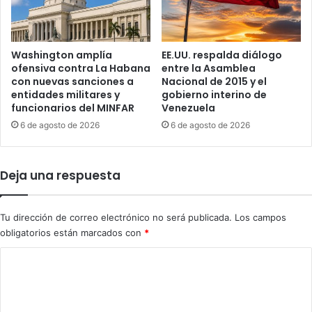
e
e
n
s
,
i
d
n
Washington amplía
EE.UU. respalda diálogo
í
a
ofensiva contra La Habana
entre la Asamblea
a
t
con nuevas sanciones a
Nacional de 2015 y el
s
entidades militares y
gobierno interino de
o
funcionarios del MINFAR
Venezuela
a
d
n
e
6 de agosto de 2026
6 de agosto de 2026
t
l
e
C
s
E
Deja una respuesta
d
O
e
d
s
e
Tu dirección de correo electrónico no será publicada.
Los campos
e
U
obligatorios están marcados con
*
r
n
s
i
C
e
t
o
n
e
t
d
m