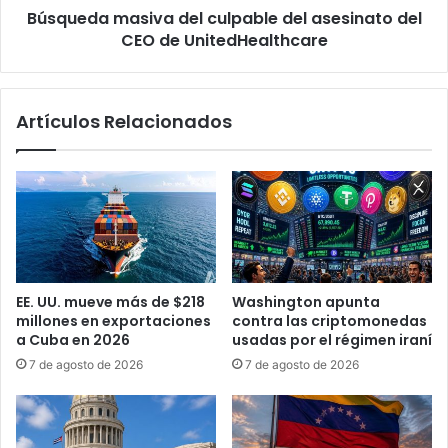
d
Búsqueda masiva del culpable del asesinato del
a
u
CEO de UnitedHealthcare
s
l
i
t
v
a
a
Artículos Relacionados
a
d
s
e
u
l
h
c
i
u
j
l
o
p
H
a
u
b
EE. UU. mueve más de $218
Washington apunta
n
l
millones en exportaciones
contra las criptomonedas
t
e
a Cuba en 2026
usadas por el régimen iraní
e
d
7 de agosto de 2026
7 de agosto de 2026
r
e
B
l
i
a
d
s