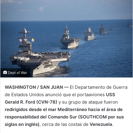
i
l
Dept of War
WASHINGTON / SAN JUAN —
El Departamento de Guerra
de Estados Unidos anunció que el portaaviones
USS
Gerald R. Ford (CVN-78)
y su grupo de ataque fueron
redirigidos desde el mar Mediterráneo hacia el área de
responsabilidad del Comando Sur (SOUTHCOM por sus
siglas en inglés)
, cerca de las costas de
Venezuela
.