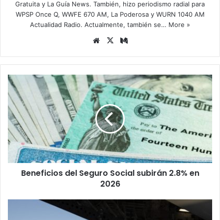
Gratuita y La Guía News. También, hizo periodismo radial para
WPSP Once Q, WWFE 670 AM, La Poderosa y WURN 1040 AM
Actualidad Radio. Actualmente, también se…
More »
Siti
X
Me
o
diu
we
m
b
B
e
n
e
f
i
c
i
o
Beneficios del Seguro Social subirán 2.8% en
s
2026
d
e
l
R
S
é