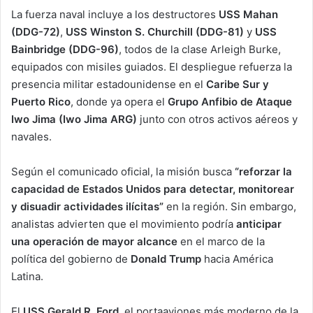
La fuerza naval incluye a los destructores
USS Mahan
(DDG-72)
,
USS Winston S. Churchill (DDG-81)
y
USS
Bainbridge (DDG-96)
, todos de la clase Arleigh Burke,
equipados con misiles guiados. El despliegue refuerza la
presencia militar estadounidense en el
Caribe Sur y
Puerto Rico
, donde ya opera el
Grupo Anfibio de Ataque
Iwo Jima (Iwo Jima ARG)
junto con otros activos aéreos y
navales.
Según el comunicado oficial, la misión busca
“reforzar la
capacidad de Estados Unidos para detectar, monitorear
y disuadir actividades ilícitas”
en la región. Sin embargo,
analistas advierten que el movimiento podría
anticipar
una operación de mayor alcance
en el marco de la
política del gobierno de
Donald Trump
hacia América
Latina.
El
USS Gerald R. Ford
, el portaaviones más moderno de la