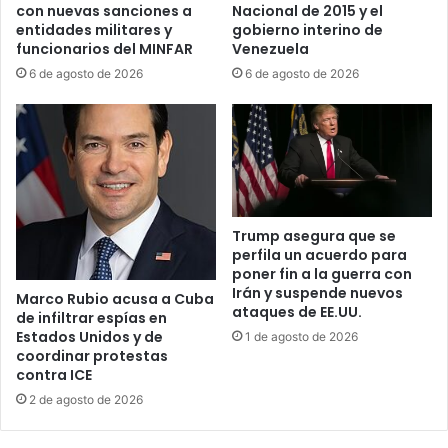
%
a
con nuevas sanciones a
Nacional de 2015 y el
e
c
entidades militares y
gobierno interino de
n
i
funcionarios del MINFAR
Venezuela
2
o
6 de agosto de 2026
6 de agosto de 2026
0
n
2
e
6
s
e
n
E
E
Trump asegura que se
.
perfila un acuerdo para
poner fin a la guerra con
U
Irán y suspende nuevos
Marco Rubio acusa a Cuba
U
ataques de EE.UU.
de infiltrar espías en
.
Estados Unidos y de
1 de agosto de 2026
coordinar protestas
contra ICE
2 de agosto de 2026