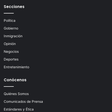
e
Secciones
l
e
c
Política
t
Gobierno
r
ó
Inmigración
n
Opinión
i
c
Negocios
o
Deportes
Entretenimiento
Conócenos
Quiénes Somos
Comunicados de Prensa
Estándares y Ética