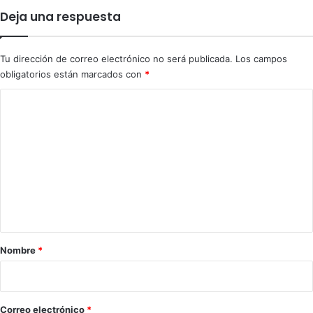
Deja una respuesta
Tu dirección de correo electrónico no será publicada.
Los campos
obligatorios están marcados con
*
C
o
m
e
n
t
a
r
Nombre
*
i
o
*
Correo electrónico
*