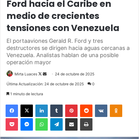
Ford hacia el Caribe en
medio de crecientes
tensiones con Venezuela
El portaaviones Gerald R. Ford y tres
destructores se dirigen hacia aguas cercanas a
Venezuela. Analistas hablan de una posible
operación mayor
Mirta Luaces
F
S
24 de octubre de 2025
o
e
Última Actualización: 24 de octubre de 2025
0
l
n
1 minuto de lectura
l
d
o
a
Facebook
X
LinkedIn
Tumblr
Pinterest
Reddit
VKontakte
Odnoklassniki
w
n
Pocket
Messenger
WhatsApp
Telegram
Compartir via Email
Imprimir
o
e
n
m
X
a