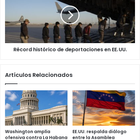
e
c
g
o
u
r
r
d
o
h
S
i
o
s
c
Récord histórico de deportaciones en EE. UU.
t
i
ó
a
r
l
i
Artículos Relacionados
s
c
u
o
b
d
i
e
r
d
á
e
n
p
2
o
.
r
Washington amplía
EE.UU. respalda diálogo
8
t
ofensiva contra La Habana
entre la Asamblea