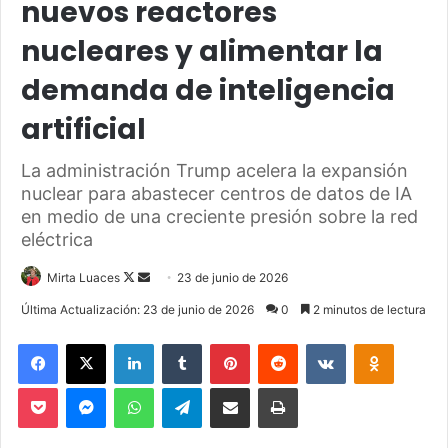
nuevos reactores
nucleares y alimentar la
demanda de inteligencia
artificial
La administración Trump acelera la expansión
nuclear para abastecer centros de datos de IA
en medio de una creciente presión sobre la red
eléctrica
Mirta Luaces
F
S
23 de junio de 2026
o
e
Última Actualización: 23 de junio de 2026
0
2 minutos de lectura
l
n
Facebook
X
LinkedIn
Tumblr
Pinterest
Reddit
VKontakte
Odnoklassniki
l
d
o
a
Pocket
Messenger
WhatsApp
Telegram
Compartir via Email
Imprimir
w
n
o
e
n
m