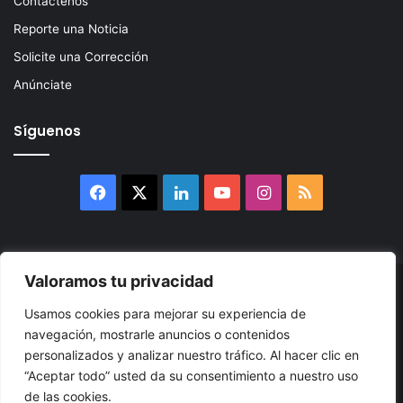
Contáctenos
Reporte una Noticia
Solicite una Corrección
Anúnciate
Síguenos
Facebook
X
LinkedIn
YouTube
Instagram
RSS
Valoramos tu privacidad
© 2026, Atlántikas LLC. Todos los derechos reservados. Prohibida
Usamos cookies para mejorar su experiencia de
su reproducción total o parcial, así como su traducción a cualquier
navegación, mostrarle anuncios o contenidos
idioma sin nuestra autorización escrita.
personalizados y analizar nuestro tráfico. Al hacer clic en
“Aceptar todo” usted da su consentimiento a nuestro uso
Política de Privacidad
Términos y Condiciones
Accesibilidad
de las cookies.