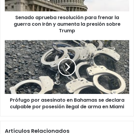
p
r
Senado aprueba resolución para frenar la
u
guerra con Irán y aumenta la presión sobre
e
b
Trump
a
r
P
e
r
s
ó
o
f
l
u
u
g
c
o
i
p
ó
o
n
Prófugo por asesinato en Bahamas se declara
r
p
culpable por posesión ilegal de arma en Miami
a
a
s
r
e
a
s
Artículos Relacionados
f
i