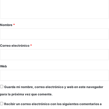
n
r
e
t
u
g
m
a
a
p
l
r
Nombre
*
d
e
i
a
o
r
*
m
Correo electrónico
*
a
e
n
M
Web
i
a
m
i
Guarda mi nombre, correo electrónico y web en este navegador
para la próxima vez que comente.
Recibir un correo electrónico con los siguientes comentarios a