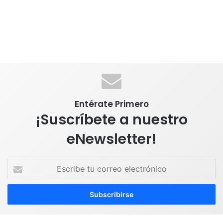
Entérate Primero
¡Suscríbete a nuestro
eNewsletter!
E
s
c
r
i
b