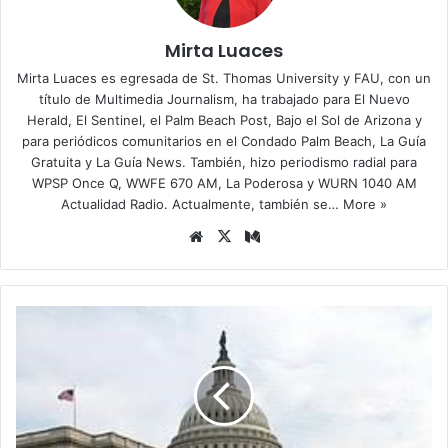
Mirta Luaces
Mirta Luaces es egresada de St. Thomas University y FAU, con un
título de Multimedia Journalism, ha trabajado para El Nuevo
Herald, El Sentinel, el Palm Beach Post, Bajo el Sol de Arizona y
para periódicos comunitarios en el Condado Palm Beach, La Guía
Gratuita y La Guía News. También, hizo periodismo radial para
WPSP Once Q, WWFE 670 AM, La Poderosa y WURN 1040 AM
Actualidad Radio. Actualmente, también se…
More »
Siti
X
Me
o
diu
we
m
b
S
e
n
a
d
o
a