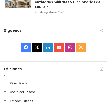
entidades militares y funcionarios del
MINFAR
6 de agosto de 2026
Síguenos
F
X
L
Y
I
R
a
i
o
n
S
c
n
u
s
S
Ediciones
e
k
T
t
Palm Beach
b
e
u
a
Costa del Tesoro
o
d
b
g
Estados Unidos
o
I
e
r