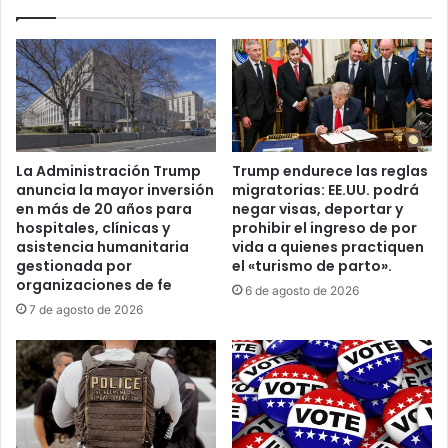
r
n
e
a
n
t
a
o
r
e
l
n
a
B
g
a
La Administración Trump
Trump endurece las reglas
u
h
anuncia la mayor inversión
migratorias: EE.UU. podrá
e
a
en más de 20 años para
negar visas, deportar y
r
m
hospitales, clínicas y
prohibir el ingreso de por
r
a
asistencia humanitaria
vida a quienes practiquen
a
s
gestionada por
el «turismo de parto».
c
organizaciones de fe
s
6 de agosto de 2026
o
e
7 de agosto de 2026
n
d
I
e
r
c
á
l
n
a
y
r