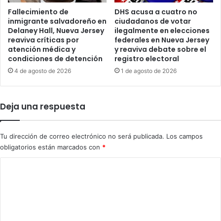
a
a
Fallecimiento de
DHS acusa a cuatro no
u
c
inmigrante salvadoreño en
ciudadanos de votar
m
u
Delaney Hall, Nueva Jersey
ilegalmente en elecciones
e
l
reaviva críticas por
federales en Nueva Jersey
n
p
atención médica y
y reaviva debate sobre el
t
a
condiciones de detención
registro electoral
a
b
4 de agosto de 2026
1 de agosto de 2026
l
l
a
e
p
p
r
Deja una respuesta
o
e
r
s
p
i
Tu dirección de correo electrónico no será publicada.
Los campos
o
ó
obligatorios están marcados con
*
s
n
e
C
s
s
o
i
o
b
ó
m
r
n
e
e
i
T
l