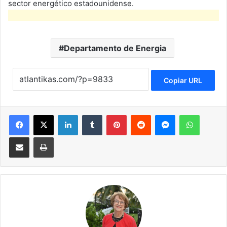
sector energético estadounidense.
Departamento de Energia
Copiar URL
Facebook
X
LinkedIn
Tumblr
Pinterest
Reddit
Messenger
WhatsApp
Compartir via Email
Imprimir