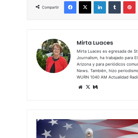
Facebook
X
LinkedIn
Tumblr
Pinterest
Compartir
Mirta Luaces
Mirta Luaces es egresada de St
Journalism, ha trabajado para El
Arizona y para periódicos comun
News. También, hizo periodism
WURN 1040 AM Actualidad Radi
Siti
X
Me
o
diu
we
m
b
E
l
D