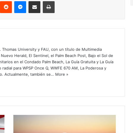
Reddit
Messenger
Compartir via Email
Imprimir
. Thomas University y FAU, con un título de Multimedia
 Nuevo Herald, El Sentinel, el Palm Beach Post, Bajo el Sol de
itarios en el Condado Palm Beach, La Guía Gratuita y La Guía
o radial para WPSP Once Q, WWFE 670 AM, La Poderosa y
o. Actualmente, también se…
More »
E
E
.