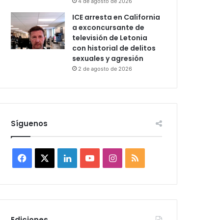
4 de agosto de 2026
ICE arresta en California
a exconcursante de
televisión de Letonia
con historial de delitos
sexuales y agresión
2 de agosto de 2026
Síguenos
F
X
L
Y
I
R
a
i
o
n
S
c
n
u
s
S
e
k
T
t
Ediciones