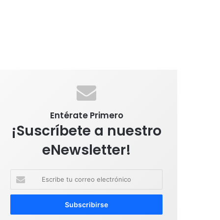
Entérate Primero
¡Suscríbete a nuestro
eNewsletter!
E
s
c
r
i