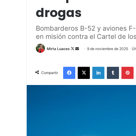
drogas
Bombarderos B-52 y aviones F-
en misión contra el Cartel de lo
Mirta Luaces
F
S
9 de noviembre de 2025
Úl
o
e
l
n
Facebook
X
LinkedIn
Tumblr
Pinterest
l
d
Compartir
o
a
w
n
o
e
n
m
X
a
i
l