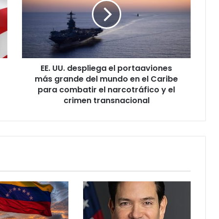
U
U
.
d
e
s
EE. UU. despliega el portaaviones
p
más grande del mundo en el Caribe
l
i
para combatir el narcotráfico y el
e
crimen transnacional
g
a
e
l
p
o
r
t
a
a
v