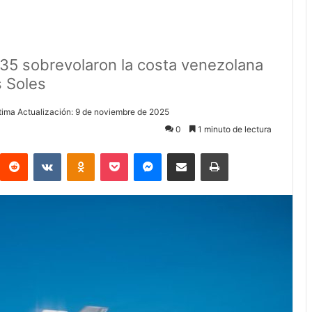
35 sobrevolaron la costa venezolana
s Soles
tima Actualización: 9 de noviembre de 2025
0
1 minuto de lectura
Reddit
VKontakte
Odnoklassniki
Pocket
Messenger
Compartir via Email
Imprimir