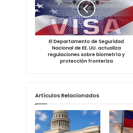
e
p
a
r
t
a
El Departamento de Seguridad
m
Nacional de EE. UU. actualiza
e
n
regulaciones sobre biometría y
t
protección fronteriza
o
d
e
S
e
Artículos Relacionados
g
u
r
i
d
a